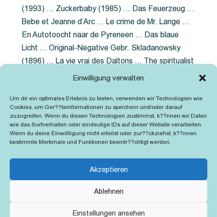
(1993) … Zuckerbaby (1985) … Das Feuerzeug …
Bebe et Jeanne d’Arc … Le crime de Mr. Lange …
En Autotoocht naar de Pyreneen … Das blaue
Licht … Original-Negative Gebr. Skladanowsky
(1896) … La vie vrai des Daltons … The spiritualist
photographer … Feuer im Fjord … The Song of the
Einwilligung verwalten
shirt … Dornröschen … Die Geschichte der
Um dir ein optimales Erlebnis zu bieten, verwenden wir Technologien wie
Grubenlampe … Tolstoy … Grün ist die Heide …
Cookies, um Ger??teinformationen zu speichern und/oder darauf
Lady Hamilton … Mütter verzaget nicht …
zuzugreifen. Wenn du diesen Technologien zustimmst, k??nnen wir Daten
wie das Surfverhalten oder eindeutige IDs auf dieser Website verarbeiten.
Ruttmann Werbefilme
Wenn du deine Einwillligung nicht erteilst oder zur??ckziehst, k??nnen
bestimmte Merkmale und Funktionen beeintr??chtigt werden.
Akzeptieren
Ablehnen
Kontakt
Impressum
Cookie-Richtlinie (EU)
Einstellungen ansehen