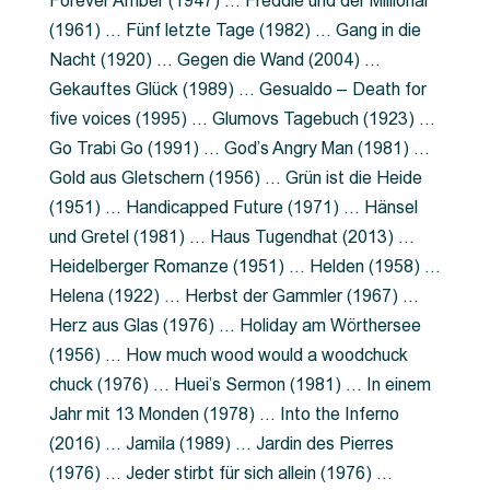
Forever Amber (1947) … Freddie und der Millionär
(1961) … Fünf letzte Tage (1982) … Gang in die
Nacht (1920) … Gegen die Wand (2004) …
Gekauftes Glück (1989) … Gesualdo – Death for
five voices (1995) … Glumovs Tagebuch (1923) …
Go Trabi Go (1991) … God’s Angry Man (1981) …
Gold aus Gletschern (1956) … Grün ist die Heide
(1951) … Handicapped Future (1971) … Hänsel
und Gretel (1981) … Haus Tugendhat (2013) …
Heidelberger Romanze (1951) … Helden (1958) …
Helena (1922) … Herbst der Gammler (1967) …
Herz aus Glas (1976) … Holiday am Wörthersee
(1956) … How much wood would a woodchuck
chuck (1976) … Huei’s Sermon (1981) … In einem
Jahr mit 13 Monden (1978) … Into the Inferno
(2016) … Jamila (1989) … Jardin des Pierres
(1976) … Jeder stirbt für sich allein (1976) …