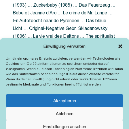
(1993) … Zuckerbaby (1985) … Das Feuerzeug …
Bebe et Jeanne d’Arc … Le crime de Mr. Lange …
En Autotoocht naar de Pyreneen … Das blaue
Licht … Original-Negative Gebr. Skladanowsky
(1896) … La vie vrai des Daltons … The spiritualist
photographer … Feuer im Fjord … The Song of the
Einwilligung verwalten
shirt … Dornröschen … Die Geschichte der
Um dir ein optimales Erlebnis zu bieten, verwenden wir Technologien wie
Grubenlampe … Tolstoy … Grün ist die Heide …
Cookies, um Ger??teinformationen zu speichern und/oder darauf
Lady Hamilton … Mütter verzaget nicht …
zuzugreifen. Wenn du diesen Technologien zustimmst, k??nnen wir Daten
wie das Surfverhalten oder eindeutige IDs auf dieser Website verarbeiten.
Ruttmann Werbefilme
Wenn du deine Einwillligung nicht erteilst oder zur??ckziehst, k??nnen
bestimmte Merkmale und Funktionen beeintr??chtigt werden.
Akzeptieren
Ablehnen
Kontakt
Impressum
Cookie-Richtlinie (EU)
Einstellungen ansehen