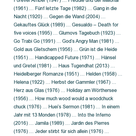
Forever Amber (1947) … Freddie und der Millionär
(1961) … Fünf letzte Tage (1982) … Gang in die
Nacht (1920) … Gegen die Wand (2004) …
Gekauftes Glück (1989) … Gesualdo – Death for
five voices (1995) … Glumovs Tagebuch (1923) …
Go Trabi Go (1991) … God’s Angry Man (1981) …
Gold aus Gletschern (1956) … Grün ist die Heide
(1951) … Handicapped Future (1971) … Hänsel
und Gretel (1981) … Haus Tugendhat (2013) …
Heidelberger Romanze (1951) … Helden (1958) …
Helena (1922) … Herbst der Gammler (1967) …
Herz aus Glas (1976) … Holiday am Wörthersee
(1956) … How much wood would a woodchuck
chuck (1976) … Huei’s Sermon (1981) … In einem
Jahr mit 13 Monden (1978) … Into the Inferno
(2016) … Jamila (1989) … Jardin des Pierres
(1976) … Jeder stirbt für sich allein (1976) …