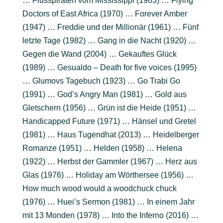
… Flusspiraten vom Mississippi (1963) … Flying
Doctors of East Africa (1970) … Forever Amber
(1947) … Freddie und der Millionär (1961) … Fünf
letzte Tage (1982) … Gang in die Nacht (1920) …
Gegen die Wand (2004) … Gekauftes Glück
(1989) … Gesualdo – Death for five voices (1995)
… Glumovs Tagebuch (1923) … Go Trabi Go
(1991) … God’s Angry Man (1981) … Gold aus
Gletschern (1956) … Grün ist die Heide (1951) …
Handicapped Future (1971) … Hänsel und Gretel
(1981) … Haus Tugendhat (2013) … Heidelberger
Romanze (1951) … Helden (1958) … Helena
(1922) … Herbst der Gammler (1967) … Herz aus
Glas (1976) … Holiday am Wörthersee (1956) …
How much wood would a woodchuck chuck
(1976) … Huei’s Sermon (1981) … In einem Jahr
mit 13 Monden (1978) … Into the Inferno (2016) …