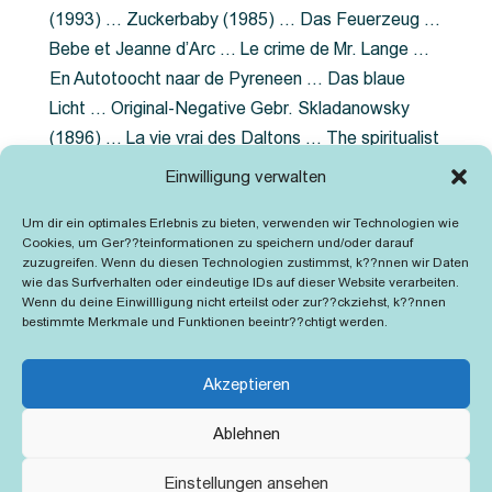
(1993) … Zuckerbaby (1985) … Das Feuerzeug …
Bebe et Jeanne d’Arc … Le crime de Mr. Lange …
En Autotoocht naar de Pyreneen … Das blaue
Licht … Original-Negative Gebr. Skladanowsky
(1896) … La vie vrai des Daltons … The spiritualist
photographer … Feuer im Fjord … The Song of the
Einwilligung verwalten
shirt … Dornröschen … Die Geschichte der
Um dir ein optimales Erlebnis zu bieten, verwenden wir Technologien wie
Grubenlampe … Tolstoy … Grün ist die Heide …
Cookies, um Ger??teinformationen zu speichern und/oder darauf
Lady Hamilton … Mütter verzaget nicht …
zuzugreifen. Wenn du diesen Technologien zustimmst, k??nnen wir Daten
wie das Surfverhalten oder eindeutige IDs auf dieser Website verarbeiten.
Ruttmann Werbefilme
Wenn du deine Einwillligung nicht erteilst oder zur??ckziehst, k??nnen
bestimmte Merkmale und Funktionen beeintr??chtigt werden.
Akzeptieren
Ablehnen
Kontakt
Impressum
Cookie-Richtlinie (EU)
Einstellungen ansehen