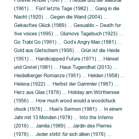
Forever Amber (1947) … Freddie und der Millionär
(1961) … Fünf letzte Tage (1982) … Gang in die
Nacht (1920) … Gegen die Wand (2004) …
Gekauftes Glück (1989) … Gesualdo – Death for
five voices (1995) … Glumovs Tagebuch (1923) …
Go Trabi Go (1991) … God’s Angry Man (1981) …
Gold aus Gletschern (1956) … Grün ist die Heide
(1951) … Handicapped Future (1971) … Hänsel
und Gretel (1981) … Haus Tugendhat (2013) …
Heidelberger Romanze (1951) … Helden (1958) …
Helena (1922) … Herbst der Gammler (1967) …
Herz aus Glas (1976) … Holiday am Wörthersee
(1956) … How much wood would a woodchuck
chuck (1976) … Huei’s Sermon (1981) … In einem
Jahr mit 13 Monden (1978) … Into the Inferno
(2016) … Jamila (1989) … Jardin des Pierres
(1976) … Jeder stirbt für sich allein (1976) …