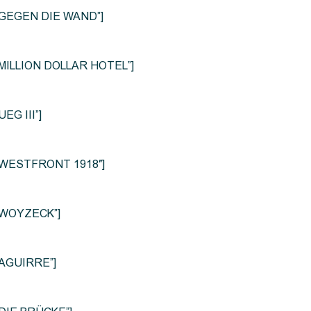
le=”GEGEN DIE WAND”]
e=”MILLION DOLLAR HOTEL”]
UEG III”]
le=”WESTFRONT 1918″]
e=”WOYZECK”]
=”AGUIRRE”]