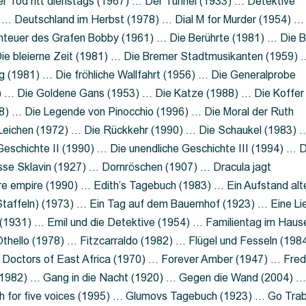
 Tod ritt dienstags (1967) … Der Tunnel (1933) … Detektive
 … Deutschland im Herbst (1978) … Dial M for Murder (1954) …
nteuer des Grafen Bobby (1961) … Die Berührte (1981) … Die B
ie bleierne Zeit (1981) … Die Bremer Stadtmusikanten (1959) 
g (1981) … Die fröhliche Wallfahrt (1956) … Die Generalprobe
0) … Die Goldene Gans (1953) … Die Katze (1988) … Die Koffer
8) … Die Legende von Pinocchio (1996) … Die Moral der Ruth
 Leichen (1972) … Die Rückkehr (1990) … Die Schaukel (1983) 
eschichte II (1990) … Die unendliche Geschichte III (1994) … D
sse Sklavin (1927) … Dornröschen (1907) … Dracula jagt
e empire (1990) … Edith’s Tagebuch (1983) … Ein Aufstand alt
 Staffeln) (1973) … Ein Tag auf dem Bauernhof (1923) … Eine Li
(1931) … Emil und die Detektive (1954) … Familientag im Haus
Othello (1978) … Fitzcarraldo (1982) … Flügel und Fesseln (198
ng Doctors of East Africa (1970) … Forever Amber (1947) … Fred
e (1982) … Gang in die Nacht (1920) … Gegen die Wand (2004) 
 for five voices (1995) … Glumovs Tagebuch (1923) … Go Trab