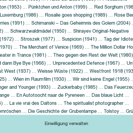
nton (1953) … Pünktchen und Anton (1999) … Red Sorghum (19
a Luxemburg (1986) … Rosalie goes shopping (1989) … Rose Be
rries (1991) … Schimanski – Das Geheimnis des Golem (2004)
2) … Schwarzwaldmädel (1950) … Shirayev Original-Negative
 (1972) … Stroszek (1977) … Suspicion (1941) … Tag der Idiot
970) … The Merchant of Venice (1969) … The Million Dollar Ho
eater in Trance (1981) … Theo gegen den Rest der Welt (1980
d dann Bye Bye (1966) … Unprecedented Defence (1967) … Un
out West (1937) … Weisse Wüste (1922) … Westfront 1918 (19
25) … Wien im Raumfilm (1930) … Wir sind keine Engel (1955) 
ger and Younger (1993) … Zuckerbaby (1985) … Das Feuerze
Lange … En Autotoocht naar de Pyreneen … Das blaue Licht …
 … La vie vrai des Daltons … The spiritualist photographer …
Dornröschen … Die Geschichte der Grubenlampe … Tolstoy … Gr
rzaget nicht … Ruttmann Werbefilme
Einwilligung verwalten