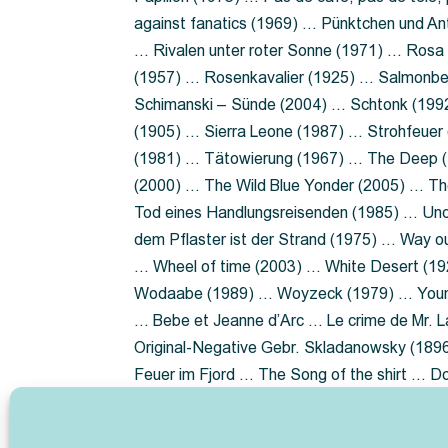
against fanatics (1969) … Pünktchen und A
… Rivalen unter roter Sonne (1971) … Ros
(1957) … Rosenkavalier (1925) … Salmonbe
Schimanski – Sünde (2004) … Schtonk (199
(1905) … Sierra Leone (1987) … Strohfeuer
(1981) … Tätowierung (1967) … The Deep (1
(2000) … The Wild Blue Yonder (2005) … Th
Tod eines Handlungsreisenden (1985) … Un
dem Pflaster ist der Strand (1975) … Way 
… Wheel of time (2003) … White Desert (19
Wodaabe (1989) … Woyzeck (1979) … Youn
… Bebe et Jeanne d’Arc … Le crime de Mr. 
Original-Negative Gebr. Skladanowsky (1896)
Feuer im Fjord … The Song of the shirt … 
ist die Heide … Lady Hamilton … Mütter ve