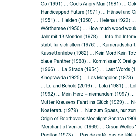
Go (1991) … God’s Angry Man (1981) … Gold
Handicapped Future (1971) … Hänsel und G
(1951) … Helden (1958) … Helena (1922) …
Wörthersee (1956) … How much wood would 
Jahr mit 13 Monden (1978) … Into the Infer
stirbt für sich allein (1976) … Kameradsch
Kassettenliebe (1982) … Kein Mord Kein Tot
blaue Panther (1968) … Kommissar X Drei 
(1966) … La Strada (1954) … Last Words (
Kinoprawda (1925) … Les Mongoles (1973) …
… Lo and Behold (2016) … Lola (1981) … L
(1992) … Mein Herz – niemandem (1997) …
Mutter Krausens Fahrt ins Glück (1929) … N
Nosferatu (1979) … Nur zum Spass, nur zu
Origin of Beethovens Moonlight Sonata (1909
‘Merchant of Venice’ (1969) … Orson Welle
Papillon (1973) … Pas de café, pas de télé,