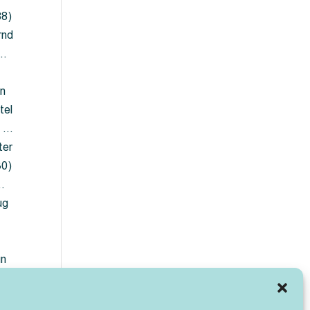
88)
rnd
 …
en
tel
) …
ter
30)
…
ug
ün