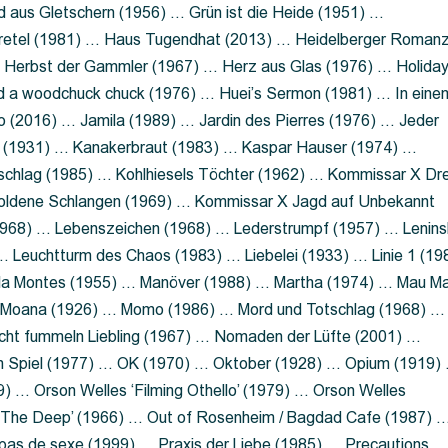
 aus Gletschern (1956) … Grün ist die Heide (1951) …
retel (1981) … Haus Tugendhat (2013) … Heidelberger Roman
 Herbst der Gammler (1967) … Herz aus Glas (1976) … Holida
a woodchuck chuck (1976) … Huei’s Sermon (1981) … In eine
no (2016) … Jamila (1989) … Jardin des Pierres (1976) … Jeder
aft (1931) … Kanakerbraut (1983) … Kaspar Hauser (1974) …
schlag (1985) … Kohlhiesels Töchter (1962) … Kommissar X Dre
goldene Schlangen (1969) … Kommissar X Jagd auf Unbekannt
1968) … Lebenszeichen (1968) … Lederstrumpf (1957) … Lenins
 Leuchtturm des Chaos (1983) … Liebelei (1933) … Linie 1 (19
ola Montes (1955) … Manöver (1988) … Martha (1974) … Mau M
 Moana (1926) … Momo (1986) … Mord und Totschlag (1968) …
icht fummeln Liebling (1967) … Nomaden der Lüfte (2001) …
m Spiel (1977) … OK (1970) … Oktober (1928) … Opium (1919)
) … Orson Welles ‘Filming Othello’ (1979) … Orson Welles
s ‘The Deep’ (1966) … Out of Rosenheim / Bagdad Cafe (1987) 
 pas de sexe (1999) … Praxis der Liebe (1985) … Precautions