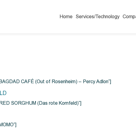
Home
Services/Technology
Comp
=”BAGDAD CAFÉ (Out of Rosenheim) – Percy Adlon”]
ELD
e=”RED SORGHUM (Das rote Kornfeld)”]
=”MOMO”]