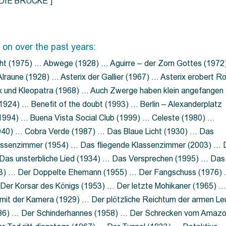
=”DIE BRÜCKE”]
 on over the past years:
ht (1975) … Abwege (1928) … Aguirre – der Zorn Gottes (1972
lraune (1928) … Asterix der Gallier (1967) … Asterix erobert R
ix und Kleopatra (1968) … Auch Zwerge haben klein angefangen
1924) … Benefit of the doubt (1993) … Berlin – Alexanderplatz
 (1994) … Buena Vista Social Club (1999) … Celeste (1980) …
1940) … Cobra Verde (1987) … Das Blaue Licht (1930) … Das
Klassenzimmer (1954) … Das fliegende Klassenzimmer (2003) …
Das unsterbliche Lied (1934) … Das Versprechen (1995) … Das
13) … Der Doppelte Ehemann (1955) … Der Fangschuss (1976)
Der Korsar des Königs (1953) … Der letzte Mohikaner (1965) 
mit der Kamera (1929) … Der plötzliche Reichtum der armen Le
86) … Der Schinderhannes (1958) … Der Schrecken vom Amaz