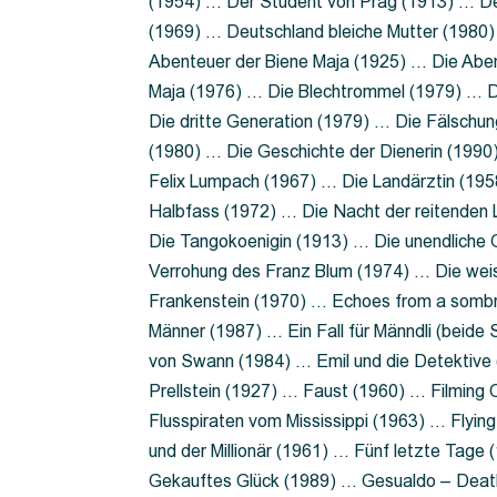
(1954) … Der Student von Prag (1913) … Der
(1969) … Deutschland bleiche Mutter (1980)
Abenteuer der Biene Maja (1925) … Die Abe
Maja (1976) … Die Blechtrommel (1979) … D
Die dritte Generation (1979) … Die Fälschun
(1980) … Die Geschichte der Dienerin (199
Felix Lumpach (1967) … Die Landärztin (195
Halbfass (1972) … Die Nacht der reitenden
Die Tangokoenigin (1913) … Die unendliche G
Verrohung des Franz Blum (1974) … Die wei
Frankenstein (1970) … Echoes from a sombr
Männer (1987) … Ein Fall für Männdli (beide
von Swann (1984) … Emil und die Detektive 
Prellstein (1927) … Faust (1960) … Filming 
Flusspiraten vom Mississippi (1963) … Flyi
und der Millionär (1961) … Fünf letzte Tag
Gekauftes Glück (1989) … Gesualdo – Death