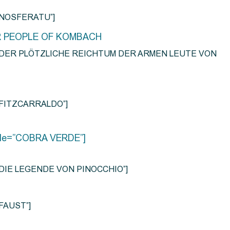
e=”NOSFERATU”]
R PEOPLE OF KOMBACH
title=”DER PLÖTZLICHE REICHTUM DER ARMEN LEUTE VON
e=”FITZCARRALDO”]
title=”COBRA VERDE”]
tle=”DIE LEGENDE VON PINOCCHIO”]
=”FAUST”]