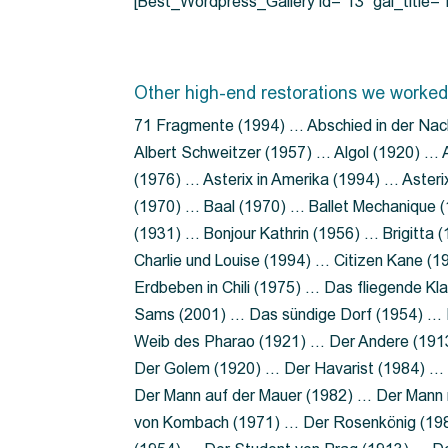
[Best_Wordpress_Gallery id=”13″ gal_title
Other high-end restorations we worked
71 Fragmente (1994) … Abschied in der Nac
Albert Schweitzer (1957) … Algol (1920) … A
(1976) … Asterix in Amerika (1994) … Aster
(1970) … Baal (1970) … Ballet Mechanique (
(1931) … Bonjour Kathrin (1956) … Brigitta
Charlie und Louise (1994) … Citizen Kane (
Erdbeben in Chili (1975) … Das fliegende 
Sams (2001) … Das sündige Dorf (1954) … 
Weib des Pharao (1921) … Der Andere (19
Der Golem (1920) … Der Havarist (1984) … 
Der Mann auf der Mauer (1982) … Der Mann 
von Kombach (1971) … Der Rosenkönig (19