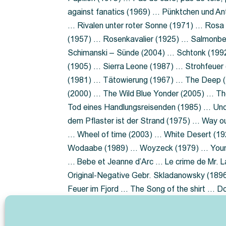
against fanatics (1969) … Pünktchen und A
… Rivalen unter roter Sonne (1971) … Ros
(1957) … Rosenkavalier (1925) … Salmonbe
Schimanski – Sünde (2004) … Schtonk (199
(1905) … Sierra Leone (1987) … Strohfeuer
(1981) … Tätowierung (1967) … The Deep (1
(2000) … The Wild Blue Yonder (2005) … Th
Tod eines Handlungsreisenden (1985) … Un
dem Pflaster ist der Strand (1975) … Way 
… Wheel of time (2003) … White Desert (19
Wodaabe (1989) … Woyzeck (1979) … Youn
… Bebe et Jeanne d’Arc … Le crime de Mr. 
Original-Negative Gebr. Skladanowsky (1896)
Feuer im Fjord … The Song of the shirt … 
ist die Heide … Lady Hamilton … Mütter ve