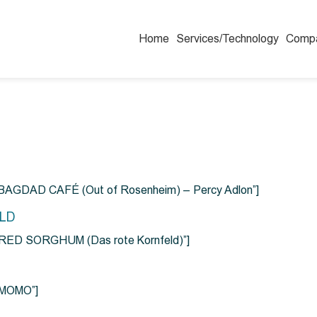
Home
Services/Technology
Comp
=”BAGDAD CAFÉ (Out of Rosenheim) – Percy Adlon”]
ELD
e=”RED SORGHUM (Das rote Kornfeld)”]
=”MOMO”]