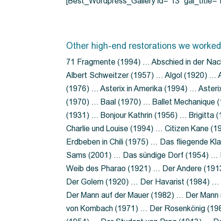
[Best_Wordpress_Gallery id=”13″ gal_title
Other high-end restorations we worked
71 Fragmente (1994) … Abschied in der Nac
Albert Schweitzer (1957) … Algol (1920) … A
(1976) … Asterix in Amerika (1994) … Aster
(1970) … Baal (1970) … Ballet Mechanique (
(1931) … Bonjour Kathrin (1956) … Brigitta
Charlie und Louise (1994) … Citizen Kane (
Erdbeben in Chili (1975) … Das fliegende 
Sams (2001) … Das sündige Dorf (1954) … 
Weib des Pharao (1921) … Der Andere (19
Der Golem (1920) … Der Havarist (1984) … 
Der Mann auf der Mauer (1982) … Der Mann 
von Kombach (1971) … Der Rosenkönig (19