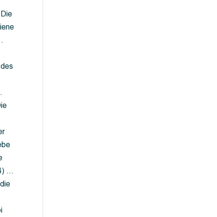
 Die
iene
…
 des
…
ie
er
ebe
e
4) …
die
…
i