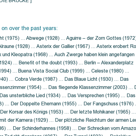
=”DIE BRÜCKE”]
 on over the past years:
ht (1975) … Abwege (1928) … Aguirre – der Zorn Gottes (1972
lraune (1928) … Asterix der Gallier (1967) … Asterix erobert R
ix und Kleopatra (1968) … Auch Zwerge haben klein angefangen
1924) … Benefit of the doubt (1993) … Berlin – Alexanderplatz
 (1994) … Buena Vista Social Club (1999) … Celeste (1980) …
1940) … Cobra Verde (1987) … Das Blaue Licht (1930) … Das
Klassenzimmer (1954) … Das fliegende Klassenzimmer (2003) …
Das unsterbliche Lied (1934) … Das Versprechen (1995) … Das
13) … Der Doppelte Ehemann (1955) … Der Fangschuss (1976)
Der Korsar des Königs (1953) … Der letzte Mohikaner (1965) 
mit der Kamera (1929) … Der plötzliche Reichtum der armen Le
86) … Der Schinderhannes (1958) … Der Schrecken vom Amaz