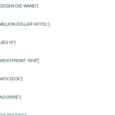
le=”GEGEN DIE WAND”]
e=”MILLION DOLLAR HOTEL”]
UEG III”]
le=”WESTFRONT 1918″]
e=”WOYZECK”]
=”AGUIRRE”]