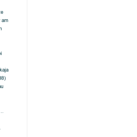
ze
y am
m
i
kaja
88)
au
 …
…