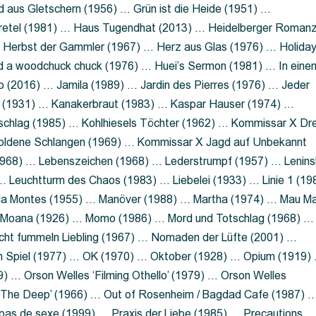
 aus Gletschern (1956) … Grün ist die Heide (1951) …
retel (1981) … Haus Tugendhat (2013) … Heidelberger Roman
 Herbst der Gammler (1967) … Herz aus Glas (1976) … Holida
a woodchuck chuck (1976) … Huei’s Sermon (1981) … In eine
no (2016) … Jamila (1989) … Jardin des Pierres (1976) … Jeder
aft (1931) … Kanakerbraut (1983) … Kaspar Hauser (1974) …
schlag (1985) … Kohlhiesels Töchter (1962) … Kommissar X Dre
goldene Schlangen (1969) … Kommissar X Jagd auf Unbekannt
1968) … Lebenszeichen (1968) … Lederstrumpf (1957) … Lenins
 Leuchtturm des Chaos (1983) … Liebelei (1933) … Linie 1 (19
ola Montes (1955) … Manöver (1988) … Martha (1974) … Mau M
 Moana (1926) … Momo (1986) … Mord und Totschlag (1968) …
icht fummeln Liebling (1967) … Nomaden der Lüfte (2001) …
m Spiel (1977) … OK (1970) … Oktober (1928) … Opium (1919)
) … Orson Welles ‘Filming Othello’ (1979) … Orson Welles
s ‘The Deep’ (1966) … Out of Rosenheim / Bagdad Cafe (1987) 
 pas de sexe (1999) … Praxis der Liebe (1985) … Precautions