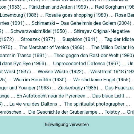
nton (1953) … Pünktchen und Anton (1999) … Red Sorghum (19
a Luxemburg (1986) … Rosalie goes shopping (1989) … Rose Be
rries (1991) … Schimanski – Das Geheimnis des Golem (2004)
2) … Schwarzwaldmädel (1950) … Shirayev Original-Negative
 (1972) … Stroszek (1977) … Suspicion (1941) … Tag der Idiot
970) … The Merchant of Venice (1969) … The Million Dollar Ho
eater in Trance (1981) … Theo gegen den Rest der Welt (1980
d dann Bye Bye (1966) … Unprecedented Defence (1967) … Un
out West (1937) … Weisse Wüste (1922) … Westfront 1918 (19
25) … Wien im Raumfilm (1930) … Wir sind keine Engel (1955) 
ger and Younger (1993) … Zuckerbaby (1985) … Das Feuerze
Lange … En Autotoocht naar de Pyreneen … Das blaue Licht …
 … La vie vrai des Daltons … The spiritualist photographer …
Dornröschen … Die Geschichte der Grubenlampe … Tolstoy … Gr
rzaget nicht … Ruttmann Werbefilme
Einwilligung verwalten