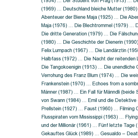
(1954) … Der Student von Prag (1913) … Der
(1969) … Deutschland bleiche Mutter (1980)
Abenteuer der Biene Maja (1925) … Die Abe
Maja (1976) … Die Blechtrommel (1979) … D
Die dritte Generation (1979) … Die Fälschun
(1980) … Die Geschichte der Dienerin (199
Felix Lumpach (1967) … Die Landärztin (195
Halbfass (1972) … Die Nacht der reitenden
Die Tangokoenigin (1913) … Die unendliche G
Verrohung des Franz Blum (1974) … Die wei
Frankenstein (1970) … Echoes from a sombr
Männer (1987) … Ein Fall für Männdli (beide
von Swann (1984) … Emil und die Detektive 
Prellstein (1927) … Faust (1960) … Filming 
Flusspiraten vom Mississippi (1963) … Flyi
und der Millionär (1961) … Fünf letzte Tag
Gekauftes Glück (1989) … Gesualdo – Death