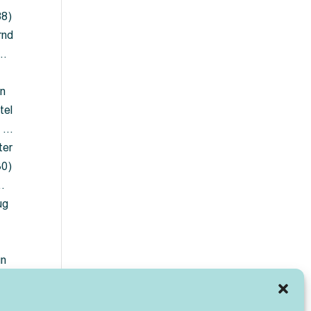
88)
rnd
 …
en
tel
) …
ter
30)
…
ug
ün