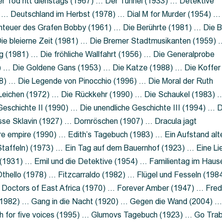
 Tod ritt dienstags (1967) … Der Tunnel (1933) … Detektive
 … Deutschland im Herbst (1978) … Dial M for Murder (1954) …
nteuer des Grafen Bobby (1961) … Die Berührte (1981) … Die B
ie bleierne Zeit (1981) … Die Bremer Stadtmusikanten (1959) 
g (1981) … Die fröhliche Wallfahrt (1956) … Die Generalprobe
0) … Die Goldene Gans (1953) … Die Katze (1988) … Die Koffer
8) … Die Legende von Pinocchio (1996) … Die Moral der Ruth
 Leichen (1972) … Die Rückkehr (1990) … Die Schaukel (1983) 
eschichte II (1990) … Die unendliche Geschichte III (1994) … D
sse Sklavin (1927) … Dornröschen (1907) … Dracula jagt
e empire (1990) … Edith’s Tagebuch (1983) … Ein Aufstand alt
 Staffeln) (1973) … Ein Tag auf dem Bauernhof (1923) … Eine Li
(1931) … Emil und die Detektive (1954) … Familientag im Haus
Othello (1978) … Fitzcarraldo (1982) … Flügel und Fesseln (198
ng Doctors of East Africa (1970) … Forever Amber (1947) … Fred
e (1982) … Gang in die Nacht (1920) … Gegen die Wand (2004) 
 for five voices (1995) … Glumovs Tagebuch (1923) … Go Trab