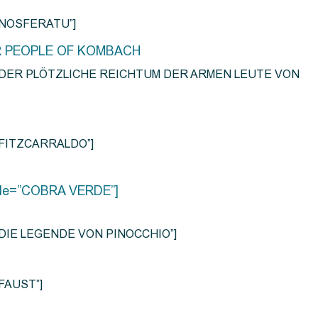
e=”NOSFERATU”]
R PEOPLE OF KOMBACH
title=”DER PLÖTZLICHE REICHTUM DER ARMEN LEUTE VON
e=”FITZCARRALDO”]
title=”COBRA VERDE”]
tle=”DIE LEGENDE VON PINOCCHIO”]
=”FAUST”]