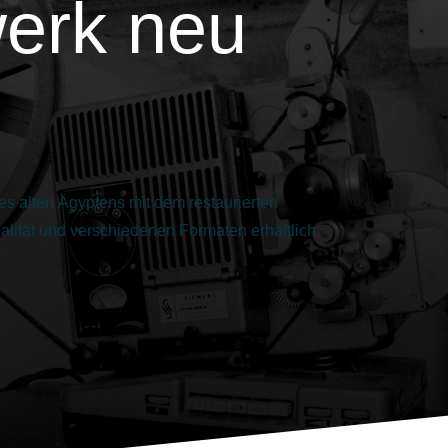
werk neu
es alten Ägyptens mit dem restaurierten
Qualität und verschiedenen Formaten erhältlich.