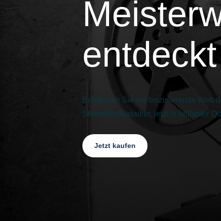
Meister
entdeckt
Entdecken Sie die faszinierende Welt d
Stummfilmklassiker, jetzt in brillanter 
Jetzt kaufen