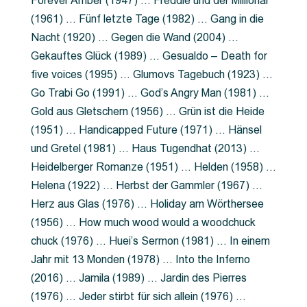
Forever Amber (1947) … Freddie und der Millionär
(1961) … Fünf letzte Tage (1982) … Gang in die
Nacht (1920) … Gegen die Wand (2004) …
Gekauftes Glück (1989) … Gesualdo – Death for
five voices (1995) … Glumovs Tagebuch (1923) …
Go Trabi Go (1991) … God’s Angry Man (1981) …
Gold aus Gletschern (1956) … Grün ist die Heide
(1951) … Handicapped Future (1971) … Hänsel
und Gretel (1981) … Haus Tugendhat (2013) …
Heidelberger Romanze (1951) … Helden (1958) …
Helena (1922) … Herbst der Gammler (1967) …
Herz aus Glas (1976) … Holiday am Wörthersee
(1956) … How much wood would a woodchuck
chuck (1976) … Huei’s Sermon (1981) … In einem
Jahr mit 13 Monden (1978) … Into the Inferno
(2016) … Jamila (1989) … Jardin des Pierres
(1976) … Jeder stirbt für sich allein (1976) …