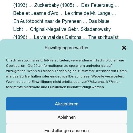
(1993) … Zuckerbaby (1985) … Das Feuerzeug …
Bebe et Jeanne d’Arc … Le crime de Mr. Lange …
En Autotoocht naar de Pyreneen … Das blaue
Licht … Original-Negative Gebr. Skladanowsky
(1896) … La vie vrai des Daltons … The spiritualist
photographer … Feuer im Fjord … The Song of the
Einwilligung verwalten
shirt … Dornröschen … Die Geschichte der
Um dir ein optimales Erlebnis zu bieten, verwenden wir Technologien wie
Grubenlampe … Tolstoy … Grün ist die Heide …
Cookies, um Ger??teinformationen zu speichern und/oder darauf
Lady Hamilton … Mütter verzaget nicht …
zuzugreifen. Wenn du diesen Technologien zustimmst, k??nnen wir Daten
wie das Surfverhalten oder eindeutige IDs auf dieser Website verarbeiten.
Ruttmann Werbefilme
Wenn du deine Einwillligung nicht erteilst oder zur??ckziehst, k??nnen
bestimmte Merkmale und Funktionen beeintr??chtigt werden.
Akzeptieren
Ablehnen
Kontakt
Impressum
Cookie-Richtlinie (EU)
Einstellungen ansehen