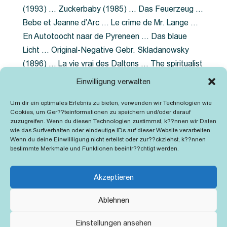
(1993) … Zuckerbaby (1985) … Das Feuerzeug …
Bebe et Jeanne d’Arc … Le crime de Mr. Lange …
En Autotoocht naar de Pyreneen … Das blaue
Licht … Original-Negative Gebr. Skladanowsky
(1896) … La vie vrai des Daltons … The spiritualist
photographer … Feuer im Fjord … The Song of the
Einwilligung verwalten
shirt … Dornröschen … Die Geschichte der
Um dir ein optimales Erlebnis zu bieten, verwenden wir Technologien wie
Grubenlampe … Tolstoy … Grün ist die Heide …
Cookies, um Ger??teinformationen zu speichern und/oder darauf
Lady Hamilton … Mütter verzaget nicht …
zuzugreifen. Wenn du diesen Technologien zustimmst, k??nnen wir Daten
wie das Surfverhalten oder eindeutige IDs auf dieser Website verarbeiten.
Ruttmann Werbefilme
Wenn du deine Einwillligung nicht erteilst oder zur??ckziehst, k??nnen
bestimmte Merkmale und Funktionen beeintr??chtigt werden.
Akzeptieren
Ablehnen
Kontakt
Impressum
Cookie-Richtlinie (EU)
Einstellungen ansehen