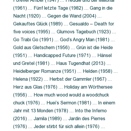
Forever Amber (1947) … Freddie und der Millionär
(1961) … Fünf letzte Tage (1982) … Gang in die
Nacht (1920) … Gegen die Wand (2004) …
Gekauftes Glück (1989) … Gesualdo – Death for
five voices (1995) … Glumovs Tagebuch (1923) …
Go Trabi Go (1991) … God’s Angry Man (1981) …
Gold aus Gletschern (1956) … Grün ist die Heide
(1951) … Handicapped Future (1971) … Hänsel
und Gretel (1981) … Haus Tugendhat (2013) …
Heidelberger Romanze (1951) … Helden (1958) …
Helena (1922) … Herbst der Gammler (1967) …
Herz aus Glas (1976) … Holiday am Wörthersee
(1956) … How much wood would a woodchuck
chuck (1976) … Huei’s Sermon (1981) … In einem
Jahr mit 13 Monden (1978) … Into the Inferno
(2016) … Jamila (1989) … Jardin des Pierres
(1976) … Jeder stirbt für sich allein (1976) …