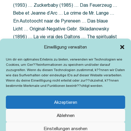
(1993) … Zuckerbaby (1985) … Das Feuerzeug …
Bebe et Jeanne d’Arc … Le crime de Mr. Lange …
En Autotoocht naar de Pyreneen … Das blaue
Licht … Original-Negative Gebr. Skladanowsky
(1896) … La vie vrai des Daltons … The spiritualist
photographer … Feuer im Fjord … The Song of the
Einwilligung verwalten
shirt … Dornröschen … Die Geschichte der
Um dir ein optimales Erlebnis zu bieten, verwenden wir Technologien wie
Grubenlampe … Tolstoy … Grün ist die Heide …
Cookies, um Ger??teinformationen zu speichern und/oder darauf
Lady Hamilton … Mütter verzaget nicht …
zuzugreifen. Wenn du diesen Technologien zustimmst, k??nnen wir Daten
wie das Surfverhalten oder eindeutige IDs auf dieser Website verarbeiten.
Ruttmann Werbefilme
Wenn du deine Einwillligung nicht erteilst oder zur??ckziehst, k??nnen
bestimmte Merkmale und Funktionen beeintr??chtigt werden.
Akzeptieren
Ablehnen
Kontakt
Impressum
Cookie-Richtlinie (EU)
Einstellungen ansehen