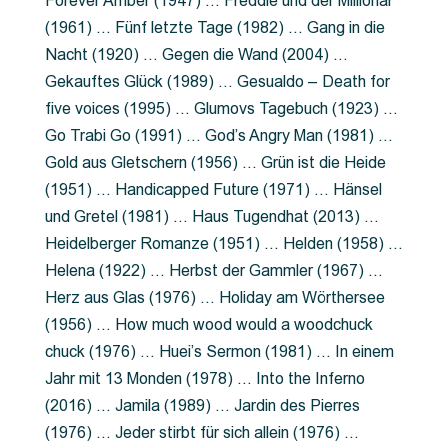
Forever Amber (1947) … Freddie und der Millionär
(1961) … Fünf letzte Tage (1982) … Gang in die
Nacht (1920) … Gegen die Wand (2004) …
Gekauftes Glück (1989) … Gesualdo – Death for
five voices (1995) … Glumovs Tagebuch (1923) …
Go Trabi Go (1991) … God’s Angry Man (1981) …
Gold aus Gletschern (1956) … Grün ist die Heide
(1951) … Handicapped Future (1971) … Hänsel
und Gretel (1981) … Haus Tugendhat (2013) …
Heidelberger Romanze (1951) … Helden (1958) …
Helena (1922) … Herbst der Gammler (1967) …
Herz aus Glas (1976) … Holiday am Wörthersee
(1956) … How much wood would a woodchuck
chuck (1976) … Huei’s Sermon (1981) … In einem
Jahr mit 13 Monden (1978) … Into the Inferno
(2016) … Jamila (1989) … Jardin des Pierres
(1976) … Jeder stirbt für sich allein (1976) …