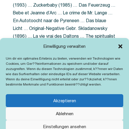
(1993) … Zuckerbaby (1985) … Das Feuerzeug …
Bebe et Jeanne d’Arc … Le crime de Mr. Lange …
En Autotoocht naar de Pyreneen … Das blaue
Licht … Original-Negative Gebr. Skladanowsky
(1896) … La vie vrai des Daltons … The spiritualist
photographer … Feuer im Fjord … The Song of the
Einwilligung verwalten
shirt … Dornröschen … Die Geschichte der
Um dir ein optimales Erlebnis zu bieten, verwenden wir Technologien wie
Grubenlampe … Tolstoy … Grün ist die Heide …
Cookies, um Ger??teinformationen zu speichern und/oder darauf
Lady Hamilton … Mütter verzaget nicht …
zuzugreifen. Wenn du diesen Technologien zustimmst, k??nnen wir Daten
wie das Surfverhalten oder eindeutige IDs auf dieser Website verarbeiten.
Ruttmann Werbefilme
Wenn du deine Einwillligung nicht erteilst oder zur??ckziehst, k??nnen
bestimmte Merkmale und Funktionen beeintr??chtigt werden.
Akzeptieren
Ablehnen
Kontakt
Impressum
Cookie-Richtlinie (EU)
Einstellungen ansehen