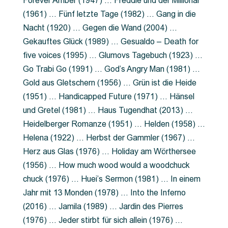
Forever Amber (1947) … Freddie und der Millionär
(1961) … Fünf letzte Tage (1982) … Gang in die
Nacht (1920) … Gegen die Wand (2004) …
Gekauftes Glück (1989) … Gesualdo – Death for
five voices (1995) … Glumovs Tagebuch (1923) …
Go Trabi Go (1991) … God’s Angry Man (1981) …
Gold aus Gletschern (1956) … Grün ist die Heide
(1951) … Handicapped Future (1971) … Hänsel
und Gretel (1981) … Haus Tugendhat (2013) …
Heidelberger Romanze (1951) … Helden (1958) …
Helena (1922) … Herbst der Gammler (1967) …
Herz aus Glas (1976) … Holiday am Wörthersee
(1956) … How much wood would a woodchuck
chuck (1976) … Huei’s Sermon (1981) … In einem
Jahr mit 13 Monden (1978) … Into the Inferno
(2016) … Jamila (1989) … Jardin des Pierres
(1976) … Jeder stirbt für sich allein (1976) …