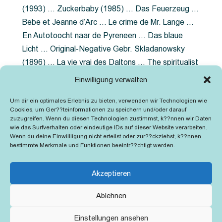
(1993) … Zuckerbaby (1985) … Das Feuerzeug …
Bebe et Jeanne d’Arc … Le crime de Mr. Lange …
En Autotoocht naar de Pyreneen … Das blaue
Licht … Original-Negative Gebr. Skladanowsky
(1896) … La vie vrai des Daltons … The spiritualist
photographer … Feuer im Fjord … The Song of the
Einwilligung verwalten
shirt … Dornröschen … Die Geschichte der
Um dir ein optimales Erlebnis zu bieten, verwenden wir Technologien wie
Grubenlampe … Tolstoy … Grün ist die Heide …
Cookies, um Ger??teinformationen zu speichern und/oder darauf
Lady Hamilton … Mütter verzaget nicht …
zuzugreifen. Wenn du diesen Technologien zustimmst, k??nnen wir Daten
wie das Surfverhalten oder eindeutige IDs auf dieser Website verarbeiten.
Ruttmann Werbefilme
Wenn du deine Einwillligung nicht erteilst oder zur??ckziehst, k??nnen
bestimmte Merkmale und Funktionen beeintr??chtigt werden.
Akzeptieren
Ablehnen
Kontakt
Impressum
Cookie-Richtlinie (EU)
Einstellungen ansehen