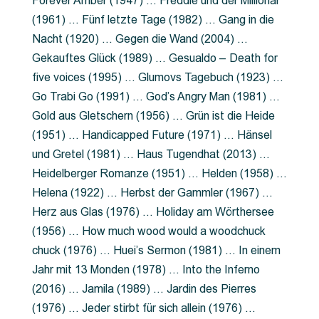
Forever Amber (1947) … Freddie und der Millionär
(1961) … Fünf letzte Tage (1982) … Gang in die
Nacht (1920) … Gegen die Wand (2004) …
Gekauftes Glück (1989) … Gesualdo – Death for
five voices (1995) … Glumovs Tagebuch (1923) …
Go Trabi Go (1991) … God’s Angry Man (1981) …
Gold aus Gletschern (1956) … Grün ist die Heide
(1951) … Handicapped Future (1971) … Hänsel
und Gretel (1981) … Haus Tugendhat (2013) …
Heidelberger Romanze (1951) … Helden (1958) …
Helena (1922) … Herbst der Gammler (1967) …
Herz aus Glas (1976) … Holiday am Wörthersee
(1956) … How much wood would a woodchuck
chuck (1976) … Huei’s Sermon (1981) … In einem
Jahr mit 13 Monden (1978) … Into the Inferno
(2016) … Jamila (1989) … Jardin des Pierres
(1976) … Jeder stirbt für sich allein (1976) …