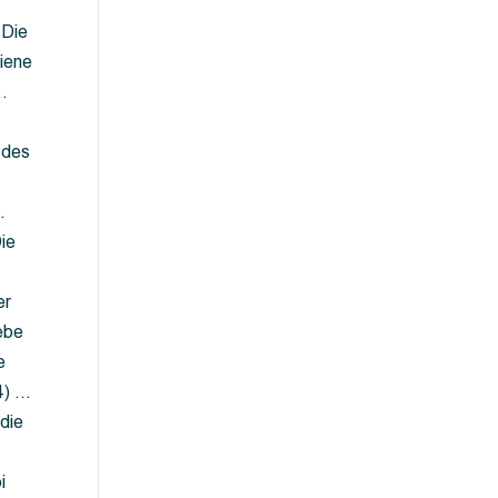
 Die
iene
…
 des
…
ie
er
ebe
e
4) …
die
…
i