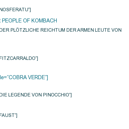
e=”NOSFERATU”]
R PEOPLE OF KOMBACH
title=”DER PLÖTZLICHE REICHTUM DER ARMEN LEUTE VON
e=”FITZCARRALDO”]
title=”COBRA VERDE”]
tle=”DIE LEGENDE VON PINOCCHIO”]
=”FAUST”]