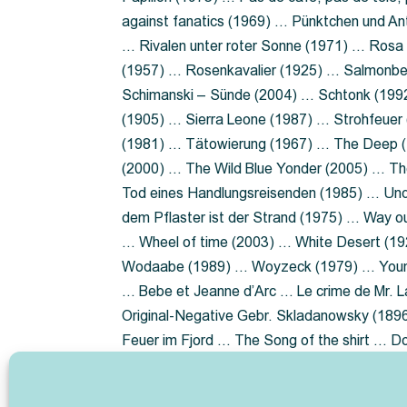
against fanatics (1969) … Pünktchen und A
… Rivalen unter roter Sonne (1971) … Ros
(1957) … Rosenkavalier (1925) … Salmonbe
Schimanski – Sünde (2004) … Schtonk (199
(1905) … Sierra Leone (1987) … Strohfeuer
(1981) … Tätowierung (1967) … The Deep (1
(2000) … The Wild Blue Yonder (2005) … Th
Tod eines Handlungsreisenden (1985) … Un
dem Pflaster ist der Strand (1975) … Way 
… Wheel of time (2003) … White Desert (19
Wodaabe (1989) … Woyzeck (1979) … Youn
… Bebe et Jeanne d’Arc … Le crime de Mr. 
Original-Negative Gebr. Skladanowsky (1896)
Feuer im Fjord … The Song of the shirt … 
ist die Heide … Lady Hamilton … Mütter ve