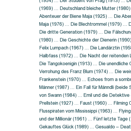
(1954) … Der Student von Prag (1913) … Der
(1969) … Deutschland bleiche Mutter (1980)
Abenteuer der Biene Maja (1925) … Die Abe
Maja (1976) … Die Blechtrommel (1979) … D
Die dritte Generation (1979) … Die Fälschun
(1980) … Die Geschichte der Dienerin (199
Felix Lumpach (1967) … Die Landärztin (195
Halbfass (1972) … Die Nacht der reitenden
Die Tangokoenigin (1913) … Die unendliche G
Verrohung des Franz Blum (1974) … Die wei
Frankenstein (1970) … Echoes from a sombr
Männer (1987) … Ein Fall für Männdli (beide
von Swann (1984) … Emil und die Detektive 
Prellstein (1927) … Faust (1960) … Filming 
Flusspiraten vom Mississippi (1963) … Flyi
und der Millionär (1961) … Fünf letzte Tag
Gekauftes Glück (1989) … Gesualdo – Death