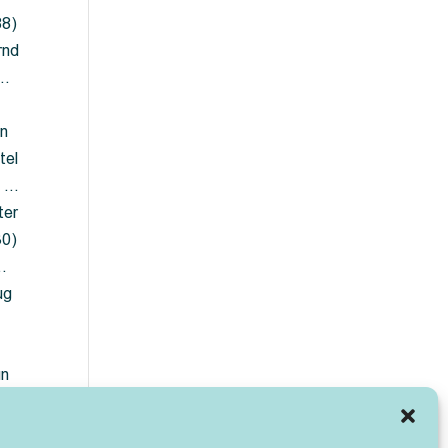
88)
rnd
 …
en
tel
) …
ter
30)
…
ug
ün