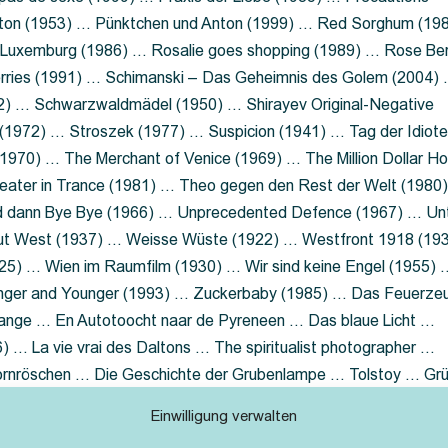
nton (1953) … Pünktchen und Anton (1999) … Red Sorghum (19
a Luxemburg (1986) … Rosalie goes shopping (1989) … Rose Be
rries (1991) … Schimanski – Das Geheimnis des Golem (2004)
2) … Schwarzwaldmädel (1950) … Shirayev Original-Negative
 (1972) … Stroszek (1977) … Suspicion (1941) … Tag der Idiot
970) … The Merchant of Venice (1969) … The Million Dollar Ho
eater in Trance (1981) … Theo gegen den Rest der Welt (1980
d dann Bye Bye (1966) … Unprecedented Defence (1967) … Un
out West (1937) … Weisse Wüste (1922) … Westfront 1918 (19
25) … Wien im Raumfilm (1930) … Wir sind keine Engel (1955) 
ger and Younger (1993) … Zuckerbaby (1985) … Das Feuerze
Lange … En Autotoocht naar de Pyreneen … Das blaue Licht …
 … La vie vrai des Daltons … The spiritualist photographer …
Dornröschen … Die Geschichte der Grubenlampe … Tolstoy … Gr
rzaget nicht … Ruttmann Werbefilme
Einwilligung verwalten