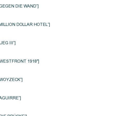
le=”GEGEN DIE WAND”]
e=”MILLION DOLLAR HOTEL”]
UEG III”]
le=”WESTFRONT 1918″]
e=”WOYZECK”]
=”AGUIRRE”]