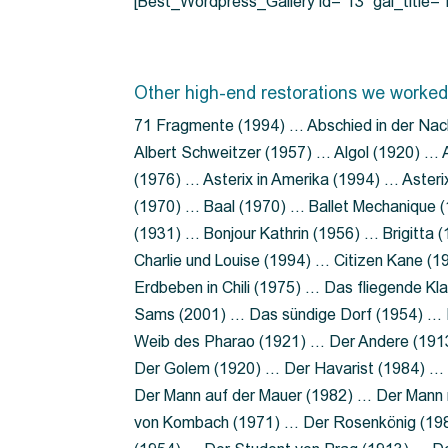
[Best_Wordpress_Gallery id=”13″ gal_title
Other high-end restorations we worked
71 Fragmente (1994) … Abschied in der Nac
Albert Schweitzer (1957) … Algol (1920) … A
(1976) … Asterix in Amerika (1994) … Aster
(1970) … Baal (1970) … Ballet Mechanique (
(1931) … Bonjour Kathrin (1956) … Brigitta
Charlie und Louise (1994) … Citizen Kane (
Erdbeben in Chili (1975) … Das fliegende 
Sams (2001) … Das sündige Dorf (1954) … 
Weib des Pharao (1921) … Der Andere (19
Der Golem (1920) … Der Havarist (1984) … 
Der Mann auf der Mauer (1982) … Der Mann 
von Kombach (1971) … Der Rosenkönig (19