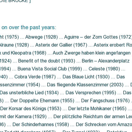
=”DIE BRÜCKE”]
 on over the past years:
ht (1975) … Abwege (1928) … Aguirre – der Zorn Gottes (1972
lraune (1928) … Asterix der Gallier (1967) … Asterix erobert R
ix und Kleopatra (1968) … Auch Zwerge haben klein angefangen
1924) … Benefit of the doubt (1993) … Berlin – Alexanderplatz
 (1994) … Buena Vista Social Club (1999) … Celeste (1980) …
1940) … Cobra Verde (1987) … Das Blaue Licht (1930) … Das
Klassenzimmer (1954) … Das fliegende Klassenzimmer (2003) …
Das unsterbliche Lied (1934) … Das Versprechen (1995) … Das
13) … Der Doppelte Ehemann (1955) … Der Fangschuss (1976)
Der Korsar des Königs (1953) … Der letzte Mohikaner (1965) 
mit der Kamera (1929) … Der plötzliche Reichtum der armen Le
86) … Der Schinderhannes (1958) … Der Schrecken vom Amaz