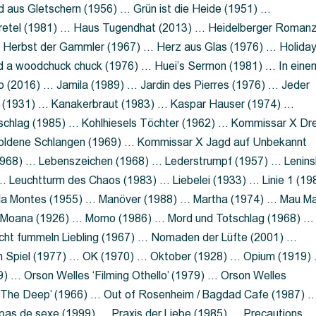
 aus Gletschern (1956) … Grün ist die Heide (1951) …
retel (1981) … Haus Tugendhat (2013) … Heidelberger Roman
 Herbst der Gammler (1967) … Herz aus Glas (1976) … Holida
a woodchuck chuck (1976) … Huei’s Sermon (1981) … In eine
no (2016) … Jamila (1989) … Jardin des Pierres (1976) … Jeder
aft (1931) … Kanakerbraut (1983) … Kaspar Hauser (1974) …
schlag (1985) … Kohlhiesels Töchter (1962) … Kommissar X Dre
goldene Schlangen (1969) … Kommissar X Jagd auf Unbekannt
1968) … Lebenszeichen (1968) … Lederstrumpf (1957) … Lenins
 Leuchtturm des Chaos (1983) … Liebelei (1933) … Linie 1 (19
ola Montes (1955) … Manöver (1988) … Martha (1974) … Mau M
 Moana (1926) … Momo (1986) … Mord und Totschlag (1968) …
icht fummeln Liebling (1967) … Nomaden der Lüfte (2001) …
m Spiel (1977) … OK (1970) … Oktober (1928) … Opium (1919)
) … Orson Welles ‘Filming Othello’ (1979) … Orson Welles
s ‘The Deep’ (1966) … Out of Rosenheim / Bagdad Cafe (1987) 
 pas de sexe (1999) … Praxis der Liebe (1985) … Precautions