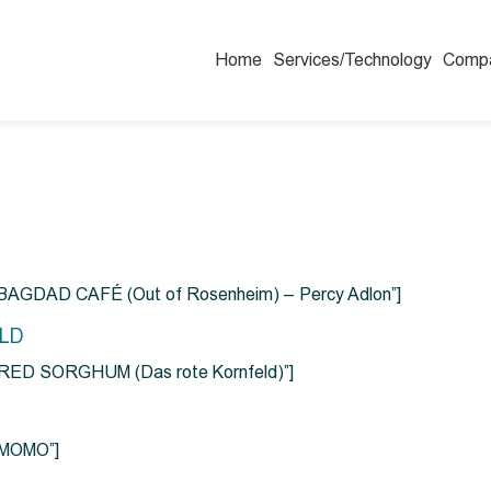
Home
Services/Technology
Comp
=”BAGDAD CAFÉ (Out of Rosenheim) – Percy Adlon”]
ELD
e=”RED SORGHUM (Das rote Kornfeld)”]
=”MOMO”]