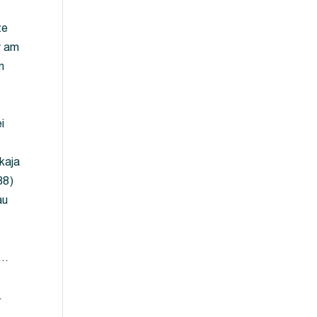
ze
y am
m
i
kaja
88)
au
 …
…