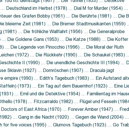
 Tod ritt dienstags (1967) … Der Tunnel (1933) … Detektive
 … Deutschland im Herbst (1978) … Dial M for Murder (1954) …
nteuer des Grafen Bobby (1961) … Die Berührte (1981) … Die B
ie bleierne Zeit (1981) … Die Bremer Stadtmusikanten (1959) 
g (1981) … Die fröhliche Wallfahrt (1956) … Die Generalprobe
0) … Die Goldene Gans (1953) … Die Katze (1988) … Die Koffer
8) … Die Legende von Pinocchio (1996) … Die Moral der Ruth
 Leichen (1972) … Die Rückkehr (1990) … Die Schaukel (1983) 
eschichte II (1990) … Die unendliche Geschichte III (1994) … D
sse Sklavin (1927) … Dornröschen (1907) … Dracula jagt
e empire (1990) … Edith’s Tagebuch (1983) … Ein Aufstand alt
 Staffeln) (1973) … Ein Tag auf dem Bauernhof (1923) … Eine Li
(1931) … Emil und die Detektive (1954) … Familientag im Haus
Othello (1978) … Fitzcarraldo (1982) … Flügel und Fesseln (198
ng Doctors of East Africa (1970) … Forever Amber (1947) … Fred
e (1982) … Gang in die Nacht (1920) … Gegen die Wand (2004) 
 for five voices (1995) … Glumovs Tagebuch (1923) … Go Trab