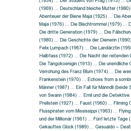
(1954) … Der Student von Prag (1913) … Der
(1969) … Deutschland bleiche Mutter (1980)
Abenteuer der Biene Maja (1925) … Die Abe
Maja (1976) … Die Blechtrommel (1979) … D
Die dritte Generation (1979) … Die Fälschun
(1980) … Die Geschichte der Dienerin (199
Felix Lumpach (1967) … Die Landärztin (195
Halbfass (1972) … Die Nacht der reitenden
Die Tangokoenigin (1913) … Die unendliche G
Verrohung des Franz Blum (1974) … Die wei
Frankenstein (1970) … Echoes from a sombr
Männer (1987) … Ein Fall für Männdli (beide
von Swann (1984) … Emil und die Detektive 
Prellstein (1927) … Faust (1960) … Filming 
Flusspiraten vom Mississippi (1963) … Flyi
und der Millionär (1961) … Fünf letzte Tag
Gekauftes Glück (1989) … Gesualdo – Death