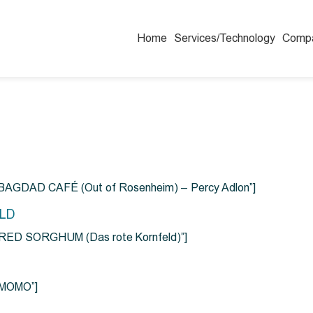
Home
Services/Technology
Comp
=”BAGDAD CAFÉ (Out of Rosenheim) – Percy Adlon”]
ELD
e=”RED SORGHUM (Das rote Kornfeld)”]
=”MOMO”]