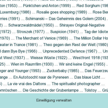
nton (1953) … Pünktchen und Anton (1999) … Red Sorghum (19
a Luxemburg (1986) … Rosalie goes shopping (1989) … Rose Be
rries (1991) … Schimanski – Das Geheimnis des Golem (2004)
2) … Schwarzwaldmädel (1950) … Shirayev Original-Negative
 (1972) … Stroszek (1977) … Suspicion (1941) … Tag der Idiot
970) … The Merchant of Venice (1969) … The Million Dollar Ho
eater in Trance (1981) … Theo gegen den Rest der Welt (1980
d dann Bye Bye (1966) … Unprecedented Defence (1967) … Un
out West (1937) … Weisse Wüste (1922) … Westfront 1918 (19
25) … Wien im Raumfilm (1930) … Wir sind keine Engel (1955) 
ger and Younger (1993) … Zuckerbaby (1985) … Das Feuerze
Lange … En Autotoocht naar de Pyreneen … Das blaue Licht …
 … La vie vrai des Daltons … The spiritualist photographer …
Dornröschen … Die Geschichte der Grubenlampe … Tolstoy … Gr
rzaget nicht … Ruttmann Werbefilme
Einwilligung verwalten