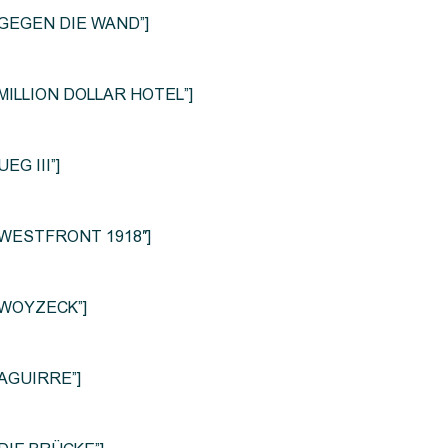
le=”GEGEN DIE WAND”]
e=”MILLION DOLLAR HOTEL”]
UEG III”]
le=”WESTFRONT 1918″]
e=”WOYZECK”]
=”AGUIRRE”]