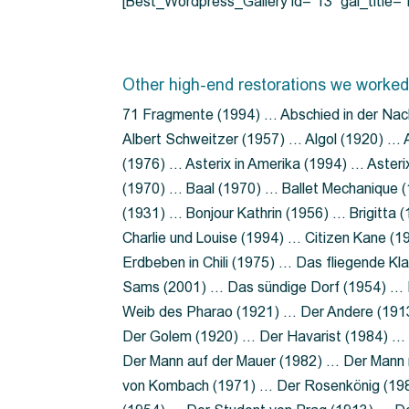
[Best_Wordpress_Gallery id=”13″ gal_title
Other high-end restorations we worked
71 Fragmente (1994) … Abschied in der Nac
Albert Schweitzer (1957) … Algol (1920) … A
(1976) … Asterix in Amerika (1994) … Aster
(1970) … Baal (1970) … Ballet Mechanique (
(1931) … Bonjour Kathrin (1956) … Brigitta
Charlie und Louise (1994) … Citizen Kane (
Erdbeben in Chili (1975) … Das fliegende 
Sams (2001) … Das sündige Dorf (1954) … 
Weib des Pharao (1921) … Der Andere (19
Der Golem (1920) … Der Havarist (1984) … 
Der Mann auf der Mauer (1982) … Der Mann 
von Kombach (1971) … Der Rosenkönig (19