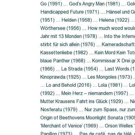
Go (1991) … God’s Angry Man (1981) … Gold
Handicapped Future (1971) … Hänsel und G
(1951) … Helden (1958) … Helena (1922) …
Wörthersee (1956) … How much wood would 
Jahr mit 13 Monden (1978) … Into the Infer
stirbt für sich allein (1976) … Kameradsch
Kassettenliebe (1982) … Kein Mord Kein Tot
blaue Panther (1968) … Kommissar X Drei 
(1966) … La Strada (1954) … Last Words (
Kinoprawda (1925) … Les Mongoles (1973) …
… Lo and Behold (2016) … Lola (1981) … L
(1992) … Mein Herz – niemandem (1997) …
Mutter Krausens Fahrt ins Glück (1929) … N
Nosferatu (1979) … Nur zum Spass, nur zu
Origin of Beethovens Moonlight Sonata (1909
‘Merchant of Venice’ (1969) … Orson Welle
Papillon (1973) … Pas de café, pas de télé,