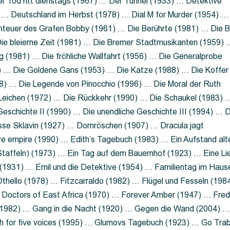
 Tod ritt dienstags (1967) … Der Tunnel (1933) … Detektive
 … Deutschland im Herbst (1978) … Dial M for Murder (1954) …
nteuer des Grafen Bobby (1961) … Die Berührte (1981) … Die B
ie bleierne Zeit (1981) … Die Bremer Stadtmusikanten (1959) 
g (1981) … Die fröhliche Wallfahrt (1956) … Die Generalprobe
0) … Die Goldene Gans (1953) … Die Katze (1988) … Die Koffer
8) … Die Legende von Pinocchio (1996) … Die Moral der Ruth
 Leichen (1972) … Die Rückkehr (1990) … Die Schaukel (1983) 
eschichte II (1990) … Die unendliche Geschichte III (1994) … D
sse Sklavin (1927) … Dornröschen (1907) … Dracula jagt
e empire (1990) … Edith’s Tagebuch (1983) … Ein Aufstand alt
 Staffeln) (1973) … Ein Tag auf dem Bauernhof (1923) … Eine Li
(1931) … Emil und die Detektive (1954) … Familientag im Haus
Othello (1978) … Fitzcarraldo (1982) … Flügel und Fesseln (198
ng Doctors of East Africa (1970) … Forever Amber (1947) … Fred
e (1982) … Gang in die Nacht (1920) … Gegen die Wand (2004) 
 for five voices (1995) … Glumovs Tagebuch (1923) … Go Trab