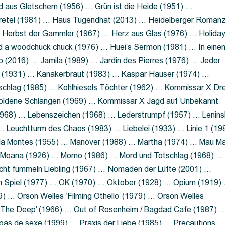
 aus Gletschern (1956) … Grün ist die Heide (1951) …
retel (1981) … Haus Tugendhat (2013) … Heidelberger Roman
 Herbst der Gammler (1967) … Herz aus Glas (1976) … Holida
a woodchuck chuck (1976) … Huei’s Sermon (1981) … In eine
no (2016) … Jamila (1989) … Jardin des Pierres (1976) … Jeder
aft (1931) … Kanakerbraut (1983) … Kaspar Hauser (1974) …
schlag (1985) … Kohlhiesels Töchter (1962) … Kommissar X Dre
goldene Schlangen (1969) … Kommissar X Jagd auf Unbekannt
1968) … Lebenszeichen (1968) … Lederstrumpf (1957) … Lenins
 Leuchtturm des Chaos (1983) … Liebelei (1933) … Linie 1 (19
ola Montes (1955) … Manöver (1988) … Martha (1974) … Mau M
 Moana (1926) … Momo (1986) … Mord und Totschlag (1968) …
icht fummeln Liebling (1967) … Nomaden der Lüfte (2001) …
m Spiel (1977) … OK (1970) … Oktober (1928) … Opium (1919)
) … Orson Welles ‘Filming Othello’ (1979) … Orson Welles
s ‘The Deep’ (1966) … Out of Rosenheim / Bagdad Cafe (1987) 
 pas de sexe (1999) … Praxis der Liebe (1985) … Precautions