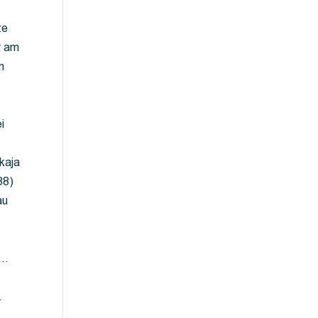
ze
y am
m
i
kaja
88)
au
 …
…