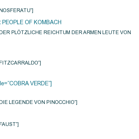
e=”NOSFERATU”]
R PEOPLE OF KOMBACH
title=”DER PLÖTZLICHE REICHTUM DER ARMEN LEUTE VON
e=”FITZCARRALDO”]
title=”COBRA VERDE”]
tle=”DIE LEGENDE VON PINOCCHIO”]
=”FAUST”]