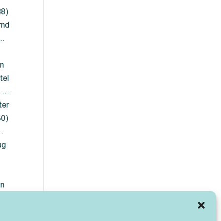
88)
rnd
 …
en
tel
) …
ter
30)
…
ug
ün