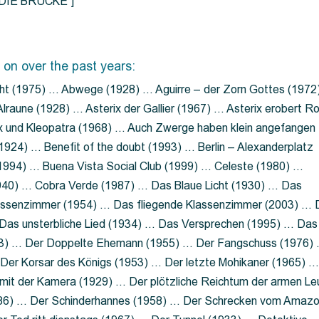
=”DIE BRÜCKE”]
 on over the past years:
ht (1975) … Abwege (1928) … Aguirre – der Zorn Gottes (1972
lraune (1928) … Asterix der Gallier (1967) … Asterix erobert R
ix und Kleopatra (1968) … Auch Zwerge haben klein angefangen
1924) … Benefit of the doubt (1993) … Berlin – Alexanderplatz
 (1994) … Buena Vista Social Club (1999) … Celeste (1980) …
1940) … Cobra Verde (1987) … Das Blaue Licht (1930) … Das
Klassenzimmer (1954) … Das fliegende Klassenzimmer (2003) …
Das unsterbliche Lied (1934) … Das Versprechen (1995) … Das
13) … Der Doppelte Ehemann (1955) … Der Fangschuss (1976)
Der Korsar des Königs (1953) … Der letzte Mohikaner (1965) 
mit der Kamera (1929) … Der plötzliche Reichtum der armen Le
86) … Der Schinderhannes (1958) … Der Schrecken vom Amaz