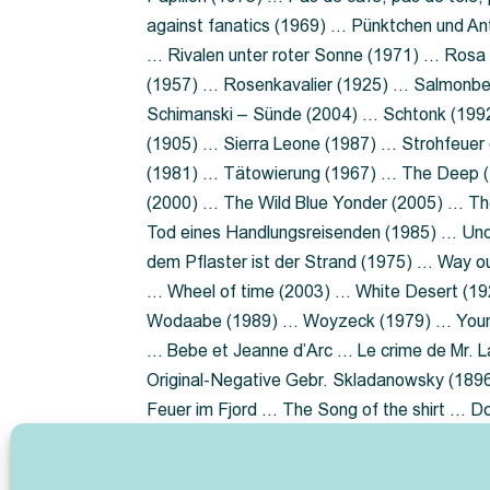
against fanatics (1969) … Pünktchen und A
… Rivalen unter roter Sonne (1971) … Ros
(1957) … Rosenkavalier (1925) … Salmonbe
Schimanski – Sünde (2004) … Schtonk (199
(1905) … Sierra Leone (1987) … Strohfeuer
(1981) … Tätowierung (1967) … The Deep (1
(2000) … The Wild Blue Yonder (2005) … Th
Tod eines Handlungsreisenden (1985) … Un
dem Pflaster ist der Strand (1975) … Way 
… Wheel of time (2003) … White Desert (19
Wodaabe (1989) … Woyzeck (1979) … Youn
… Bebe et Jeanne d’Arc … Le crime de Mr. 
Original-Negative Gebr. Skladanowsky (1896)
Feuer im Fjord … The Song of the shirt … 
ist die Heide … Lady Hamilton … Mütter ve