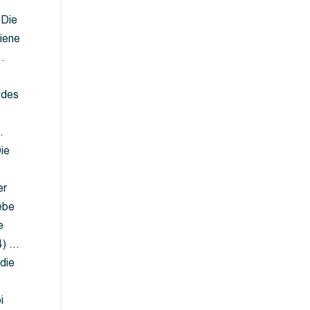
 Die
iene
…
 des
…
ie
er
ebe
e
4) …
die
…
i