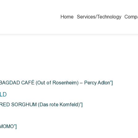
Home
Services/Technology
Comp
=”BAGDAD CAFÉ (Out of Rosenheim) – Percy Adlon”]
ELD
e=”RED SORGHUM (Das rote Kornfeld)”]
=”MOMO”]