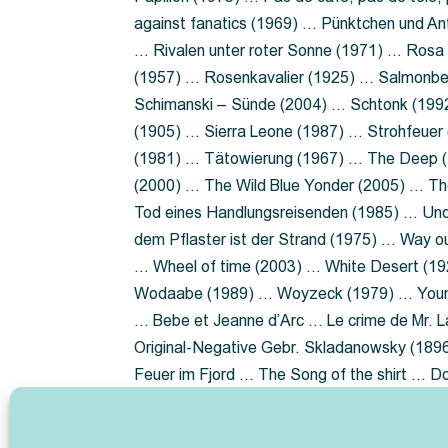
against fanatics (1969) … Pünktchen und A
… Rivalen unter roter Sonne (1971) … Ros
(1957) … Rosenkavalier (1925) … Salmonbe
Schimanski – Sünde (2004) … Schtonk (199
(1905) … Sierra Leone (1987) … Strohfeuer
(1981) … Tätowierung (1967) … The Deep (1
(2000) … The Wild Blue Yonder (2005) … Th
Tod eines Handlungsreisenden (1985) … Un
dem Pflaster ist der Strand (1975) … Way 
… Wheel of time (2003) … White Desert (19
Wodaabe (1989) … Woyzeck (1979) … Youn
… Bebe et Jeanne d’Arc … Le crime de Mr. 
Original-Negative Gebr. Skladanowsky (1896)
Feuer im Fjord … The Song of the shirt … 
ist die Heide … Lady Hamilton … Mütter ve