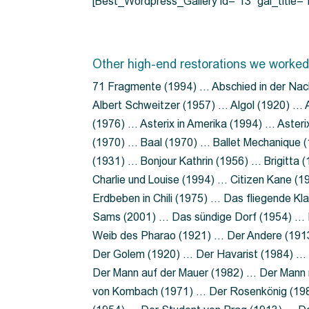
[Best_Wordpress_Gallery id=”13″ gal_title
Other high-end restorations we worked
71 Fragmente (1994) … Abschied in der Nac
Albert Schweitzer (1957) … Algol (1920) … A
(1976) … Asterix in Amerika (1994) … Aster
(1970) … Baal (1970) … Ballet Mechanique (
(1931) … Bonjour Kathrin (1956) … Brigitta
Charlie und Louise (1994) … Citizen Kane (
Erdbeben in Chili (1975) … Das fliegende 
Sams (2001) … Das sündige Dorf (1954) … 
Weib des Pharao (1921) … Der Andere (19
Der Golem (1920) … Der Havarist (1984) … 
Der Mann auf der Mauer (1982) … Der Mann 
von Kombach (1971) … Der Rosenkönig (19