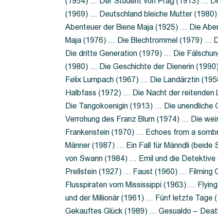
(1954) … Der Student von Prag (1913) … Der
(1969) … Deutschland bleiche Mutter (1980)
Abenteuer der Biene Maja (1925) … Die Abe
Maja (1976) … Die Blechtrommel (1979) … D
Die dritte Generation (1979) … Die Fälschun
(1980) … Die Geschichte der Dienerin (199
Felix Lumpach (1967) … Die Landärztin (195
Halbfass (1972) … Die Nacht der reitenden
Die Tangokoenigin (1913) … Die unendliche G
Verrohung des Franz Blum (1974) … Die wei
Frankenstein (1970) … Echoes from a sombr
Männer (1987) … Ein Fall für Männdli (beide
von Swann (1984) … Emil und die Detektive 
Prellstein (1927) … Faust (1960) … Filming 
Flusspiraten vom Mississippi (1963) … Flyi
und der Millionär (1961) … Fünf letzte Tag
Gekauftes Glück (1989) … Gesualdo – Death