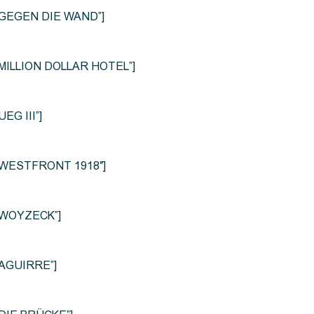
le=”GEGEN DIE WAND”]
e=”MILLION DOLLAR HOTEL”]
UEG III”]
le=”WESTFRONT 1918″]
e=”WOYZECK”]
=”AGUIRRE”]