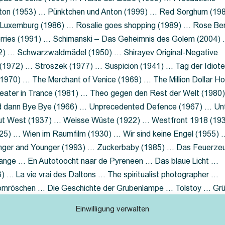
nton (1953) … Pünktchen und Anton (1999) … Red Sorghum (19
a Luxemburg (1986) … Rosalie goes shopping (1989) … Rose Be
rries (1991) … Schimanski – Das Geheimnis des Golem (2004)
2) … Schwarzwaldmädel (1950) … Shirayev Original-Negative
 (1972) … Stroszek (1977) … Suspicion (1941) … Tag der Idiot
970) … The Merchant of Venice (1969) … The Million Dollar Ho
eater in Trance (1981) … Theo gegen den Rest der Welt (1980
d dann Bye Bye (1966) … Unprecedented Defence (1967) … Un
out West (1937) … Weisse Wüste (1922) … Westfront 1918 (19
25) … Wien im Raumfilm (1930) … Wir sind keine Engel (1955) 
ger and Younger (1993) … Zuckerbaby (1985) … Das Feuerze
Lange … En Autotoocht naar de Pyreneen … Das blaue Licht …
 … La vie vrai des Daltons … The spiritualist photographer …
Dornröschen … Die Geschichte der Grubenlampe … Tolstoy … Gr
rzaget nicht … Ruttmann Werbefilme
Einwilligung verwalten