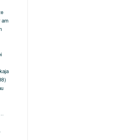
ze
y am
m
i
kaja
88)
au
 …
…