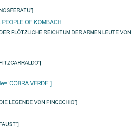
e=”NOSFERATU”]
R PEOPLE OF KOMBACH
title=”DER PLÖTZLICHE REICHTUM DER ARMEN LEUTE VON
e=”FITZCARRALDO”]
title=”COBRA VERDE”]
tle=”DIE LEGENDE VON PINOCCHIO”]
=”FAUST”]