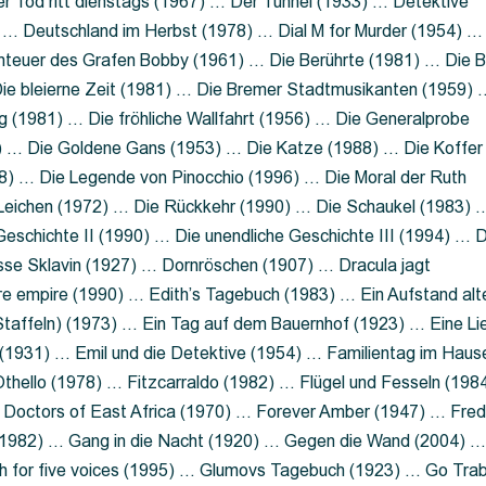
 Tod ritt dienstags (1967) … Der Tunnel (1933) … Detektive
 … Deutschland im Herbst (1978) … Dial M for Murder (1954) …
nteuer des Grafen Bobby (1961) … Die Berührte (1981) … Die B
ie bleierne Zeit (1981) … Die Bremer Stadtmusikanten (1959) 
g (1981) … Die fröhliche Wallfahrt (1956) … Die Generalprobe
0) … Die Goldene Gans (1953) … Die Katze (1988) … Die Koffer
8) … Die Legende von Pinocchio (1996) … Die Moral der Ruth
 Leichen (1972) … Die Rückkehr (1990) … Die Schaukel (1983) 
eschichte II (1990) … Die unendliche Geschichte III (1994) … D
sse Sklavin (1927) … Dornröschen (1907) … Dracula jagt
e empire (1990) … Edith’s Tagebuch (1983) … Ein Aufstand alt
 Staffeln) (1973) … Ein Tag auf dem Bauernhof (1923) … Eine Li
(1931) … Emil und die Detektive (1954) … Familientag im Haus
Othello (1978) … Fitzcarraldo (1982) … Flügel und Fesseln (198
ng Doctors of East Africa (1970) … Forever Amber (1947) … Fred
e (1982) … Gang in die Nacht (1920) … Gegen die Wand (2004) 
 for five voices (1995) … Glumovs Tagebuch (1923) … Go Trab