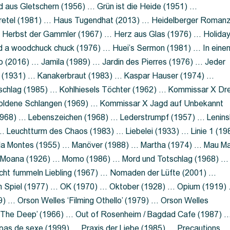
 aus Gletschern (1956) … Grün ist die Heide (1951) …
retel (1981) … Haus Tugendhat (2013) … Heidelberger Roman
 Herbst der Gammler (1967) … Herz aus Glas (1976) … Holida
a woodchuck chuck (1976) … Huei’s Sermon (1981) … In eine
no (2016) … Jamila (1989) … Jardin des Pierres (1976) … Jeder
aft (1931) … Kanakerbraut (1983) … Kaspar Hauser (1974) …
schlag (1985) … Kohlhiesels Töchter (1962) … Kommissar X Dre
goldene Schlangen (1969) … Kommissar X Jagd auf Unbekannt
1968) … Lebenszeichen (1968) … Lederstrumpf (1957) … Lenins
 Leuchtturm des Chaos (1983) … Liebelei (1933) … Linie 1 (19
ola Montes (1955) … Manöver (1988) … Martha (1974) … Mau M
 Moana (1926) … Momo (1986) … Mord und Totschlag (1968) …
icht fummeln Liebling (1967) … Nomaden der Lüfte (2001) …
m Spiel (1977) … OK (1970) … Oktober (1928) … Opium (1919)
) … Orson Welles ‘Filming Othello’ (1979) … Orson Welles
s ‘The Deep’ (1966) … Out of Rosenheim / Bagdad Cafe (1987) 
 pas de sexe (1999) … Praxis der Liebe (1985) … Precautions