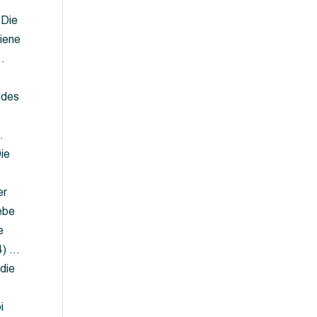
 Die
iene
…
 des
…
ie
er
ebe
e
4) …
die
…
i