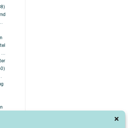
88)
rnd
 …
en
tel
) …
ter
30)
…
ug
ün