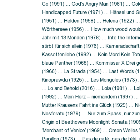
Go (1991) … God’s Angry Man (1981) … Gold
Handicapped Future (1971) … Hänsel und G
(1951) … Helden (1958) … Helena (1922) …
Wörthersee (1956) … How much wood would 
Jahr mit 13 Monden (1978) … Into the Infer
stirbt für sich allein (1976) … Kameradsch
Kassettenliebe (1982) … Kein Mord Kein Tot
blaue Panther (1968) … Kommissar X Drei 
(1966) … La Strada (1954) … Last Words (
Kinoprawda (1925) … Les Mongoles (1973) …
… Lo and Behold (2016) … Lola (1981) … L
(1992) … Mein Herz – niemandem (1997) …
Mutter Krausens Fahrt ins Glück (1929) … N
Nosferatu (1979) … Nur zum Spass, nur zu
Origin of Beethovens Moonlight Sonata (1909
‘Merchant of Venice’ (1969) … Orson Welle
Papillon (1973) … Pas de café, pas de télé,