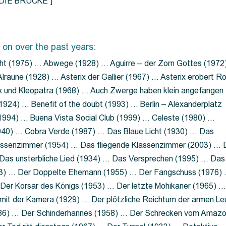
=”DIE BRÜCKE”]
 on over the past years:
ht (1975) … Abwege (1928) … Aguirre – der Zorn Gottes (1972
lraune (1928) … Asterix der Gallier (1967) … Asterix erobert R
ix und Kleopatra (1968) … Auch Zwerge haben klein angefangen
1924) … Benefit of the doubt (1993) … Berlin – Alexanderplatz
 (1994) … Buena Vista Social Club (1999) … Celeste (1980) …
1940) … Cobra Verde (1987) … Das Blaue Licht (1930) … Das
Klassenzimmer (1954) … Das fliegende Klassenzimmer (2003) …
Das unsterbliche Lied (1934) … Das Versprechen (1995) … Das
13) … Der Doppelte Ehemann (1955) … Der Fangschuss (1976)
Der Korsar des Königs (1953) … Der letzte Mohikaner (1965) 
mit der Kamera (1929) … Der plötzliche Reichtum der armen Le
86) … Der Schinderhannes (1958) … Der Schrecken vom Amaz