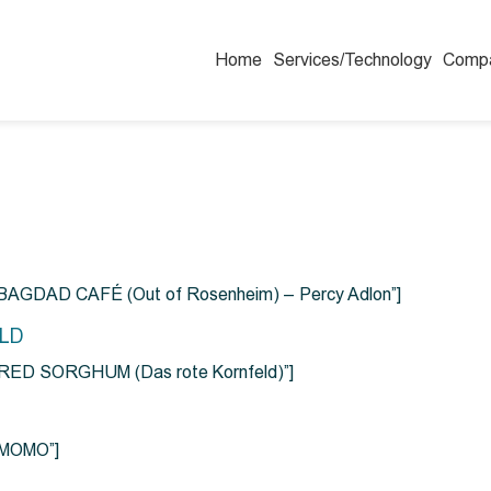
Home
Services/Technology
Comp
=”BAGDAD CAFÉ (Out of Rosenheim) – Percy Adlon”]
ELD
e=”RED SORGHUM (Das rote Kornfeld)”]
=”MOMO”]