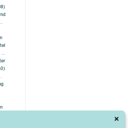
88)
rnd
 …
en
tel
) …
ter
30)
…
ug
ün