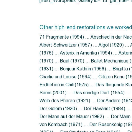
[Best_Wordpress_Gallery id=”13″ gal_title
Other high-end restorations we worked
71 Fragmente (1994) … Abschied in der Nac
Albert Schweitzer (1957) … Algol (1920) … A
(1976) … Asterix in Amerika (1994) … Aster
(1970) … Baal (1970) … Ballet Mechanique (
(1931) … Bonjour Kathrin (1956) … Brigitta
Charlie und Louise (1994) … Citizen Kane (
Erdbeben in Chili (1975) … Das fliegende 
Sams (2001) … Das sündige Dorf (1954) … 
Weib des Pharao (1921) … Der Andere (19
Der Golem (1920) … Der Havarist (1984) … 
Der Mann auf der Mauer (1982) … Der Mann 
von Kombach (1971) … Der Rosenkönig (19