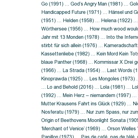
Go (1991) … God’s Angry Man (1981) … Gold
Handicapped Future (1971) … Hänsel und G
(1951) … Helden (1958) … Helena (1922) …
Wörthersee (1956) … How much wood would 
Jahr mit 13 Monden (1978) … Into the Infer
stirbt für sich allein (1976) … Kameradsch
Kassettenliebe (1982) … Kein Mord Kein Tot
blaue Panther (1968) … Kommissar X Drei 
(1966) … La Strada (1954) … Last Words (
Kinoprawda (1925) … Les Mongoles (1973) …
… Lo and Behold (2016) … Lola (1981) … L
(1992) … Mein Herz – niemandem (1997) …
Mutter Krausens Fahrt ins Glück (1929) … N
Nosferatu (1979) … Nur zum Spass, nur zu
Origin of Beethovens Moonlight Sonata (1909
‘Merchant of Venice’ (1969) … Orson Welle
Papillon (1973) … Pas de café, pas de télé,