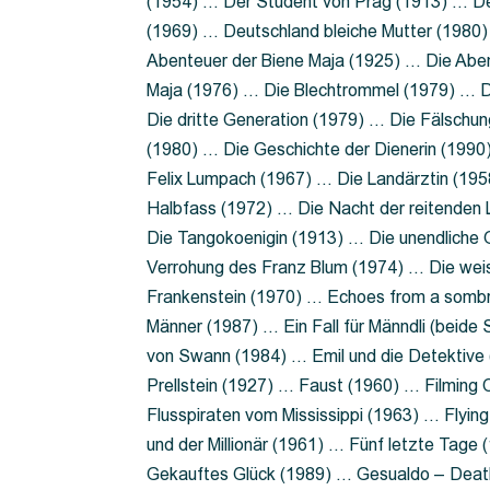
(1954) … Der Student von Prag (1913) … Der
(1969) … Deutschland bleiche Mutter (1980)
Abenteuer der Biene Maja (1925) … Die Abe
Maja (1976) … Die Blechtrommel (1979) … D
Die dritte Generation (1979) … Die Fälschun
(1980) … Die Geschichte der Dienerin (199
Felix Lumpach (1967) … Die Landärztin (195
Halbfass (1972) … Die Nacht der reitenden
Die Tangokoenigin (1913) … Die unendliche G
Verrohung des Franz Blum (1974) … Die wei
Frankenstein (1970) … Echoes from a sombr
Männer (1987) … Ein Fall für Männdli (beide
von Swann (1984) … Emil und die Detektive 
Prellstein (1927) … Faust (1960) … Filming 
Flusspiraten vom Mississippi (1963) … Flyi
und der Millionär (1961) … Fünf letzte Tag
Gekauftes Glück (1989) … Gesualdo – Death