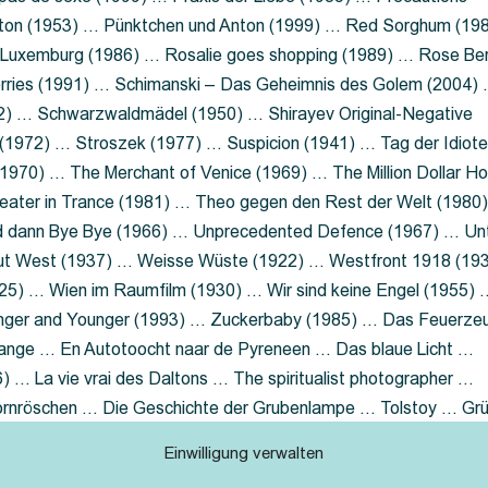
nton (1953) … Pünktchen und Anton (1999) … Red Sorghum (19
a Luxemburg (1986) … Rosalie goes shopping (1989) … Rose Be
rries (1991) … Schimanski – Das Geheimnis des Golem (2004)
2) … Schwarzwaldmädel (1950) … Shirayev Original-Negative
 (1972) … Stroszek (1977) … Suspicion (1941) … Tag der Idiot
970) … The Merchant of Venice (1969) … The Million Dollar Ho
eater in Trance (1981) … Theo gegen den Rest der Welt (1980
d dann Bye Bye (1966) … Unprecedented Defence (1967) … Un
out West (1937) … Weisse Wüste (1922) … Westfront 1918 (19
25) … Wien im Raumfilm (1930) … Wir sind keine Engel (1955) 
ger and Younger (1993) … Zuckerbaby (1985) … Das Feuerze
Lange … En Autotoocht naar de Pyreneen … Das blaue Licht …
 … La vie vrai des Daltons … The spiritualist photographer …
Dornröschen … Die Geschichte der Grubenlampe … Tolstoy … Gr
rzaget nicht … Ruttmann Werbefilme
Einwilligung verwalten