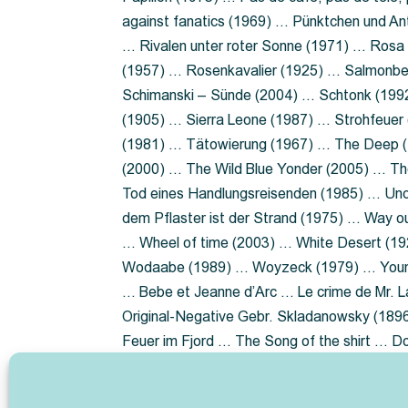
against fanatics (1969) … Pünktchen und A
… Rivalen unter roter Sonne (1971) … Ros
(1957) … Rosenkavalier (1925) … Salmonbe
Schimanski – Sünde (2004) … Schtonk (199
(1905) … Sierra Leone (1987) … Strohfeuer
(1981) … Tätowierung (1967) … The Deep (1
(2000) … The Wild Blue Yonder (2005) … Th
Tod eines Handlungsreisenden (1985) … Un
dem Pflaster ist der Strand (1975) … Way 
… Wheel of time (2003) … White Desert (19
Wodaabe (1989) … Woyzeck (1979) … Youn
… Bebe et Jeanne d’Arc … Le crime de Mr. 
Original-Negative Gebr. Skladanowsky (1896)
Feuer im Fjord … The Song of the shirt … 
ist die Heide … Lady Hamilton … Mütter ve