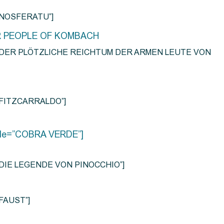
e=”NOSFERATU”]
R PEOPLE OF KOMBACH
title=”DER PLÖTZLICHE REICHTUM DER ARMEN LEUTE VON
e=”FITZCARRALDO”]
title=”COBRA VERDE”]
tle=”DIE LEGENDE VON PINOCCHIO”]
=”FAUST”]