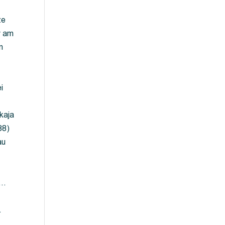
ze
y am
m
i
kaja
88)
au
 …
…