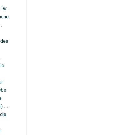
 Die
iene
…
 des
…
ie
er
ebe
e
4) …
die
…
i