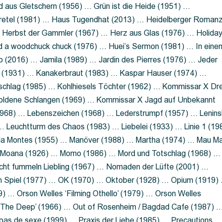
 aus Gletschern (1956) … Grün ist die Heide (1951) …
retel (1981) … Haus Tugendhat (2013) … Heidelberger Roman
 Herbst der Gammler (1967) … Herz aus Glas (1976) … Holida
a woodchuck chuck (1976) … Huei’s Sermon (1981) … In eine
no (2016) … Jamila (1989) … Jardin des Pierres (1976) … Jeder
aft (1931) … Kanakerbraut (1983) … Kaspar Hauser (1974) …
schlag (1985) … Kohlhiesels Töchter (1962) … Kommissar X Dre
goldene Schlangen (1969) … Kommissar X Jagd auf Unbekannt
1968) … Lebenszeichen (1968) … Lederstrumpf (1957) … Lenins
 Leuchtturm des Chaos (1983) … Liebelei (1933) … Linie 1 (19
ola Montes (1955) … Manöver (1988) … Martha (1974) … Mau M
 Moana (1926) … Momo (1986) … Mord und Totschlag (1968) …
icht fummeln Liebling (1967) … Nomaden der Lüfte (2001) …
m Spiel (1977) … OK (1970) … Oktober (1928) … Opium (1919)
) … Orson Welles ‘Filming Othello’ (1979) … Orson Welles
s ‘The Deep’ (1966) … Out of Rosenheim / Bagdad Cafe (1987) 
 pas de sexe (1999) … Praxis der Liebe (1985) … Precautions