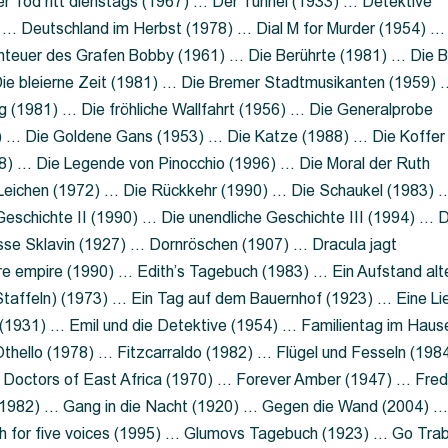
 Tod ritt dienstags (1967) … Der Tunnel (1933) … Detektive
 … Deutschland im Herbst (1978) … Dial M for Murder (1954) …
nteuer des Grafen Bobby (1961) … Die Berührte (1981) … Die B
ie bleierne Zeit (1981) … Die Bremer Stadtmusikanten (1959) 
g (1981) … Die fröhliche Wallfahrt (1956) … Die Generalprobe
0) … Die Goldene Gans (1953) … Die Katze (1988) … Die Koffer
8) … Die Legende von Pinocchio (1996) … Die Moral der Ruth
 Leichen (1972) … Die Rückkehr (1990) … Die Schaukel (1983) 
eschichte II (1990) … Die unendliche Geschichte III (1994) … D
sse Sklavin (1927) … Dornröschen (1907) … Dracula jagt
e empire (1990) … Edith’s Tagebuch (1983) … Ein Aufstand alt
 Staffeln) (1973) … Ein Tag auf dem Bauernhof (1923) … Eine Li
(1931) … Emil und die Detektive (1954) … Familientag im Haus
Othello (1978) … Fitzcarraldo (1982) … Flügel und Fesseln (198
ng Doctors of East Africa (1970) … Forever Amber (1947) … Fred
e (1982) … Gang in die Nacht (1920) … Gegen die Wand (2004) 
 for five voices (1995) … Glumovs Tagebuch (1923) … Go Trab