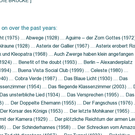
=”DIE BRÜCKE”]
 on over the past years:
ht (1975) … Abwege (1928) … Aguirre – der Zorn Gottes (1972
lraune (1928) … Asterix der Gallier (1967) … Asterix erobert R
ix und Kleopatra (1968) … Auch Zwerge haben klein angefangen
1924) … Benefit of the doubt (1993) … Berlin – Alexanderplatz
 (1994) … Buena Vista Social Club (1999) … Celeste (1980) …
1940) … Cobra Verde (1987) … Das Blaue Licht (1930) … Das
Klassenzimmer (1954) … Das fliegende Klassenzimmer (2003) …
Das unsterbliche Lied (1934) … Das Versprechen (1995) … Das
13) … Der Doppelte Ehemann (1955) … Der Fangschuss (1976)
Der Korsar des Königs (1953) … Der letzte Mohikaner (1965) 
mit der Kamera (1929) … Der plötzliche Reichtum der armen Le
86) … Der Schinderhannes (1958) … Der Schrecken vom Amaz