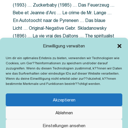
(1993) … Zuckerbaby (1985) … Das Feuerzeug …
Bebe et Jeanne d’Arc … Le crime de Mr. Lange …
En Autotoocht naar de Pyreneen … Das blaue
Licht … Original-Negative Gebr. Skladanowsky
(1896) … La vie vrai des Daltons … The spiritualist
photographer … Feuer im Fjord … The Song of the
Einwilligung verwalten
shirt … Dornröschen … Die Geschichte der
Um dir ein optimales Erlebnis zu bieten, verwenden wir Technologien wie
Grubenlampe … Tolstoy … Grün ist die Heide …
Cookies, um Ger??teinformationen zu speichern und/oder darauf
Lady Hamilton … Mütter verzaget nicht …
zuzugreifen. Wenn du diesen Technologien zustimmst, k??nnen wir Daten
wie das Surfverhalten oder eindeutige IDs auf dieser Website verarbeiten.
Ruttmann Werbefilme
Wenn du deine Einwillligung nicht erteilst oder zur??ckziehst, k??nnen
bestimmte Merkmale und Funktionen beeintr??chtigt werden.
Akzeptieren
Ablehnen
Kontakt
Impressum
Cookie-Richtlinie (EU)
Einstellungen ansehen