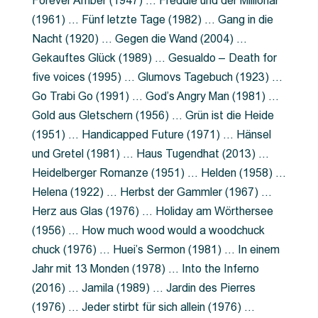
Forever Amber (1947) … Freddie und der Millionär
(1961) … Fünf letzte Tage (1982) … Gang in die
Nacht (1920) … Gegen die Wand (2004) …
Gekauftes Glück (1989) … Gesualdo – Death for
five voices (1995) … Glumovs Tagebuch (1923) …
Go Trabi Go (1991) … God’s Angry Man (1981) …
Gold aus Gletschern (1956) … Grün ist die Heide
(1951) … Handicapped Future (1971) … Hänsel
und Gretel (1981) … Haus Tugendhat (2013) …
Heidelberger Romanze (1951) … Helden (1958) …
Helena (1922) … Herbst der Gammler (1967) …
Herz aus Glas (1976) … Holiday am Wörthersee
(1956) … How much wood would a woodchuck
chuck (1976) … Huei’s Sermon (1981) … In einem
Jahr mit 13 Monden (1978) … Into the Inferno
(2016) … Jamila (1989) … Jardin des Pierres
(1976) … Jeder stirbt für sich allein (1976) …