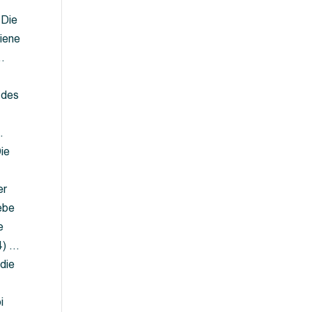
 Die
iene
…
 des
…
ie
er
ebe
e
4) …
die
…
i