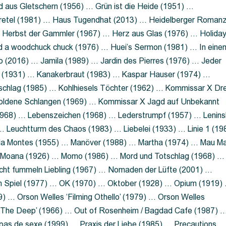
 aus Gletschern (1956) … Grün ist die Heide (1951) …
retel (1981) … Haus Tugendhat (2013) … Heidelberger Roman
 Herbst der Gammler (1967) … Herz aus Glas (1976) … Holida
a woodchuck chuck (1976) … Huei’s Sermon (1981) … In eine
no (2016) … Jamila (1989) … Jardin des Pierres (1976) … Jeder
aft (1931) … Kanakerbraut (1983) … Kaspar Hauser (1974) …
schlag (1985) … Kohlhiesels Töchter (1962) … Kommissar X Dre
goldene Schlangen (1969) … Kommissar X Jagd auf Unbekannt
1968) … Lebenszeichen (1968) … Lederstrumpf (1957) … Lenins
 Leuchtturm des Chaos (1983) … Liebelei (1933) … Linie 1 (19
ola Montes (1955) … Manöver (1988) … Martha (1974) … Mau M
 Moana (1926) … Momo (1986) … Mord und Totschlag (1968) …
icht fummeln Liebling (1967) … Nomaden der Lüfte (2001) …
m Spiel (1977) … OK (1970) … Oktober (1928) … Opium (1919)
) … Orson Welles ‘Filming Othello’ (1979) … Orson Welles
s ‘The Deep’ (1966) … Out of Rosenheim / Bagdad Cafe (1987) 
 pas de sexe (1999) … Praxis der Liebe (1985) … Precautions