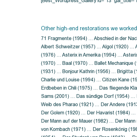
[Best_Wordpress_Gallery id=”13″ gal_title
Other high-end restorations we worked
71 Fragmente (1994) … Abschied in der Nac
Albert Schweitzer (1957) … Algol (1920) … A
(1976) … Asterix in Amerika (1994) … Aster
(1970) … Baal (1970) … Ballet Mechanique (
(1931) … Bonjour Kathrin (1956) … Brigitta
Charlie und Louise (1994) … Citizen Kane (
Erdbeben in Chili (1975) … Das fliegende 
Sams (2001) … Das sündige Dorf (1954) … 
Weib des Pharao (1921) … Der Andere (19
Der Golem (1920) … Der Havarist (1984) … 
Der Mann auf der Mauer (1982) … Der Mann 
von Kombach (1971) … Der Rosenkönig (19