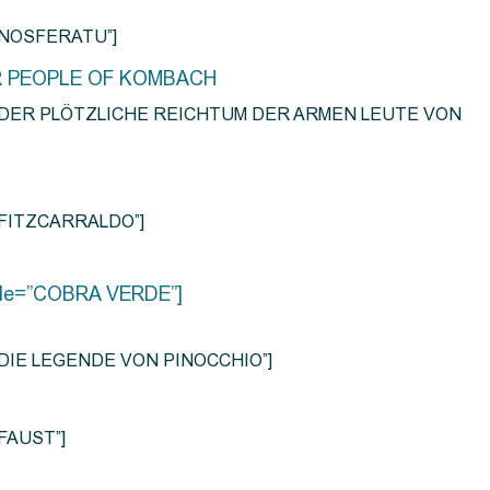
e=”NOSFERATU”]
R PEOPLE OF KOMBACH
title=”DER PLÖTZLICHE REICHTUM DER ARMEN LEUTE VON
e=”FITZCARRALDO”]
title=”COBRA VERDE”]
tle=”DIE LEGENDE VON PINOCCHIO”]
=”FAUST”]