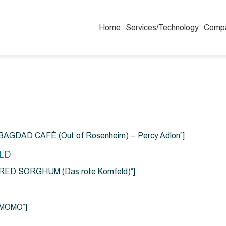
Home
Services/Technology
Comp
=”BAGDAD CAFÉ (Out of Rosenheim) – Percy Adlon”]
ELD
e=”RED SORGHUM (Das rote Kornfeld)”]
=”MOMO”]