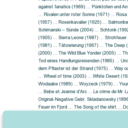
against fanatics (1969) … Pünktchen und A
… Rivalen unter roter Sonne (1971) … Ros
(1957) … Rosenkavalier (1925) … Salmonbe
Schimanski – Sünde (2004) … Schtonk (199
(1905) … Sierra Leone (1987) … Strohfeuer
(1981) … Tätowierung (1967) … The Deep (1
(2000) … The Wild Blue Yonder (2005) … Th
Tod eines Handlungsreisenden (1985) … Un
dem Pflaster ist der Strand (1975) … Way 
… Wheel of time (2003) … White Desert (19
Wodaabe (1989) … Woyzeck (1979) … Youn
… Bebe et Jeanne d’Arc … Le crime de Mr. 
Original-Negative Gebr. Skladanowsky (1896)
Feuer im Fjord … The Song of the shirt … 
ist die Heide … Lady Hamilton … Mütter ve