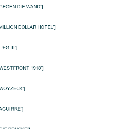
le=”GEGEN DIE WAND”]
e=”MILLION DOLLAR HOTEL”]
UEG III”]
le=”WESTFRONT 1918″]
e=”WOYZECK”]
=”AGUIRRE”]