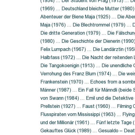
(1954) … Der Student von Prag (1913) … Der
(1969) … Deutschland bleiche Mutter (1980)
Abenteuer der Biene Maja (1925) … Die Abe
Maja (1976) … Die Blechtrommel (1979) … D
Die dritte Generation (1979) … Die Fälschun
(1980) … Die Geschichte der Dienerin (199
Felix Lumpach (1967) … Die Landärztin (195
Halbfass (1972) … Die Nacht der reitenden
Die Tangokoenigin (1913) … Die unendliche G
Verrohung des Franz Blum (1974) … Die wei
Frankenstein (1970) … Echoes from a sombr
Männer (1987) … Ein Fall für Männdli (beide
von Swann (1984) … Emil und die Detektive 
Prellstein (1927) … Faust (1960) … Filming 
Flusspiraten vom Mississippi (1963) … Flyi
und der Millionär (1961) … Fünf letzte Tag
Gekauftes Glück (1989) … Gesualdo – Death