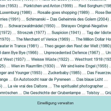
nton (1953) … Pünktchen und Anton (1999) … Red Sorghum (19
a Luxemburg (1986) … Rosalie goes shopping (1989) … Rose Be
rries (1991) … Schimanski – Das Geheimnis des Golem (2004)
2) … Schwarzwaldmädel (1950) … Shirayev Original-Negative
 (1972) … Stroszek (1977) … Suspicion (1941) … Tag der Idiot
970) … The Merchant of Venice (1969) … The Million Dollar Ho
eater in Trance (1981) … Theo gegen den Rest der Welt (1980
d dann Bye Bye (1966) … Unprecedented Defence (1967) … Un
out West (1937) … Weisse Wüste (1922) … Westfront 1918 (19
25) … Wien im Raumfilm (1930) … Wir sind keine Engel (1955) 
ger and Younger (1993) … Zuckerbaby (1985) … Das Feuerze
Lange … En Autotoocht naar de Pyreneen … Das blaue Licht …
 … La vie vrai des Daltons … The spiritualist photographer …
Dornröschen … Die Geschichte der Grubenlampe … Tolstoy … Gr
rzaget nicht … Ruttmann Werbefilme
Einwilligung verwalten