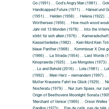
Go (1991) … God’s Angry Man (1981) … Gold
Handicapped Future (1971) … Hänsel und G
(1951) … Helden (1958) … Helena (1922) …
Wörthersee (1956) … How much wood would 
Jahr mit 13 Monden (1978) … Into the Infer
stirbt für sich allein (1976) … Kameradsch
Kassettenliebe (1982) … Kein Mord Kein Tot
blaue Panther (1968) … Kommissar X Drei 
(1966) … La Strada (1954) … Last Words (
Kinoprawda (1925) … Les Mongoles (1973) …
… Lo and Behold (2016) … Lola (1981) … L
(1992) … Mein Herz – niemandem (1997) …
Mutter Krausens Fahrt ins Glück (1929) … N
Nosferatu (1979) … Nur zum Spass, nur zu
Origin of Beethovens Moonlight Sonata (1909
‘Merchant of Venice’ (1969) … Orson Welle
Papillon (1973) … Pas de café, pas de télé,