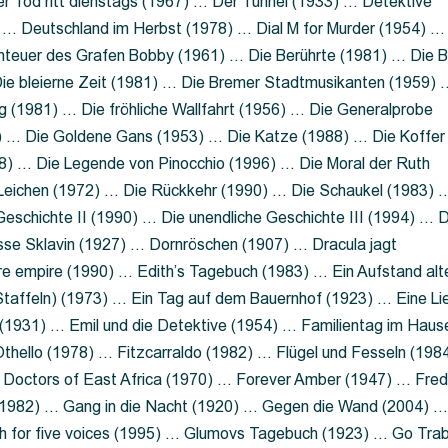
 Tod ritt dienstags (1967) … Der Tunnel (1933) … Detektive
 … Deutschland im Herbst (1978) … Dial M for Murder (1954) …
nteuer des Grafen Bobby (1961) … Die Berührte (1981) … Die B
ie bleierne Zeit (1981) … Die Bremer Stadtmusikanten (1959) 
g (1981) … Die fröhliche Wallfahrt (1956) … Die Generalprobe
0) … Die Goldene Gans (1953) … Die Katze (1988) … Die Koffer
8) … Die Legende von Pinocchio (1996) … Die Moral der Ruth
 Leichen (1972) … Die Rückkehr (1990) … Die Schaukel (1983) 
eschichte II (1990) … Die unendliche Geschichte III (1994) … D
sse Sklavin (1927) … Dornröschen (1907) … Dracula jagt
e empire (1990) … Edith’s Tagebuch (1983) … Ein Aufstand alt
 Staffeln) (1973) … Ein Tag auf dem Bauernhof (1923) … Eine Li
(1931) … Emil und die Detektive (1954) … Familientag im Haus
Othello (1978) … Fitzcarraldo (1982) … Flügel und Fesseln (198
ng Doctors of East Africa (1970) … Forever Amber (1947) … Fred
e (1982) … Gang in die Nacht (1920) … Gegen die Wand (2004) 
 for five voices (1995) … Glumovs Tagebuch (1923) … Go Trab