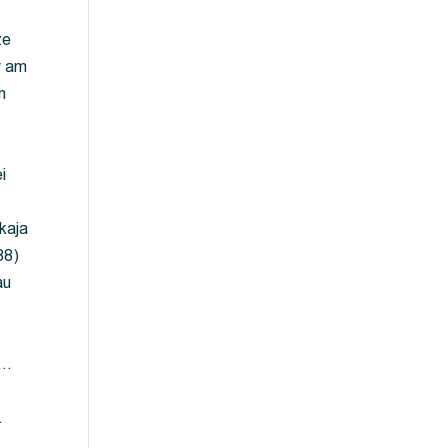
ze
y am
m
i
kaja
88)
au
 …
…