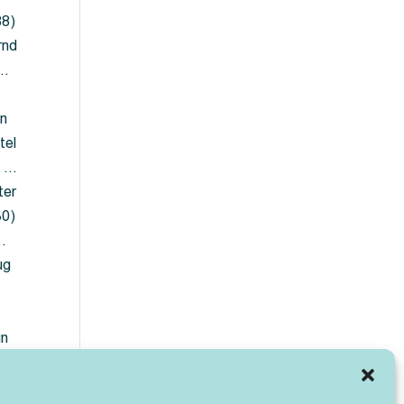
88)
rnd
 …
en
tel
) …
ter
30)
…
ug
ün