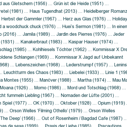
 aus Gletschern (1956) … Grün ist die Heide (1951) …
retel (1981) … Haus Tugendhat (2013) … Heidelberger Roman
 Herbst der Gammler (1967) … Herz aus Glas (1976) … Holida
a woodchuck chuck (1976) … Huei’s Sermon (1981) … In eine
no (2016) … Jamila (1989) … Jardin des Pierres (1976) … Jeder
aft (1931) … Kanakerbraut (1983) … Kaspar Hauser (1974) …
schlag (1985) … Kohlhiesels Töchter (1962) … Kommissar X Dre
goldene Schlangen (1969) … Kommissar X Jagd auf Unbekannt
1968) … Lebenszeichen (1968) … Lederstrumpf (1957) … Lenins
 Leuchtturm des Chaos (1983) … Liebelei (1933) … Linie 1 (19
ola Montes (1955) … Manöver (1988) … Martha (1974) … Mau M
 Moana (1926) … Momo (1986) … Mord und Totschlag (1968) …
icht fummeln Liebling (1967) … Nomaden der Lüfte (2001) …
m Spiel (1977) … OK (1970) … Oktober (1928) … Opium (1919)
) … Orson Welles ‘Filming Othello’ (1979) … Orson Welles
s ‘The Deep’ (1966) … Out of Rosenheim / Bagdad Cafe (1987) 
 pas de sexe (1999) … Praxis der Liebe (1985) … Precautions