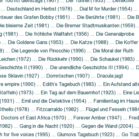
 Tod ritt dienstags (1967) … Der Tunnel (1933) … Detektive
 … Deutschland im Herbst (1978) … Dial M for Murder (1954) …
nteuer des Grafen Bobby (1961) … Die Berührte (1981) … Die B
ie bleierne Zeit (1981) … Die Bremer Stadtmusikanten (1959) 
g (1981) … Die fröhliche Wallfahrt (1956) … Die Generalprobe
0) … Die Goldene Gans (1953) … Die Katze (1988) … Die Koffer
8) … Die Legende von Pinocchio (1996) … Die Moral der Ruth
 Leichen (1972) … Die Rückkehr (1990) … Die Schaukel (1983) 
eschichte II (1990) … Die unendliche Geschichte III (1994) … D
sse Sklavin (1927) … Dornröschen (1907) … Dracula jagt
e empire (1990) … Edith’s Tagebuch (1983) … Ein Aufstand alt
 Staffeln) (1973) … Ein Tag auf dem Bauernhof (1923) … Eine Li
(1931) … Emil und die Detektive (1954) … Familientag im Haus
Othello (1978) … Fitzcarraldo (1982) … Flügel und Fesseln (198
ng Doctors of East Africa (1970) … Forever Amber (1947) … Fred
e (1982) … Gang in die Nacht (1920) … Gegen die Wand (2004) 
 for five voices (1995) … Glumovs Tagebuch (1923) … Go Trab