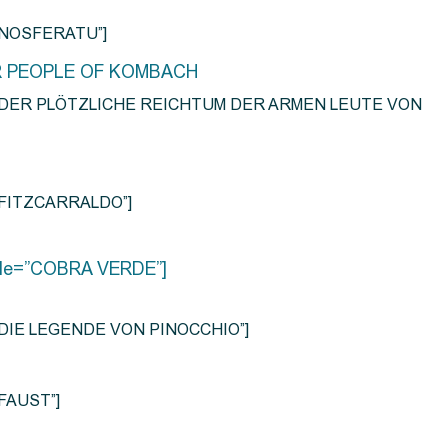
e=”NOSFERATU”]
R PEOPLE OF KOMBACH
title=”DER PLÖTZLICHE REICHTUM DER ARMEN LEUTE VON
e=”FITZCARRALDO”]
title=”COBRA VERDE”]
tle=”DIE LEGENDE VON PINOCCHIO”]
=”FAUST”]