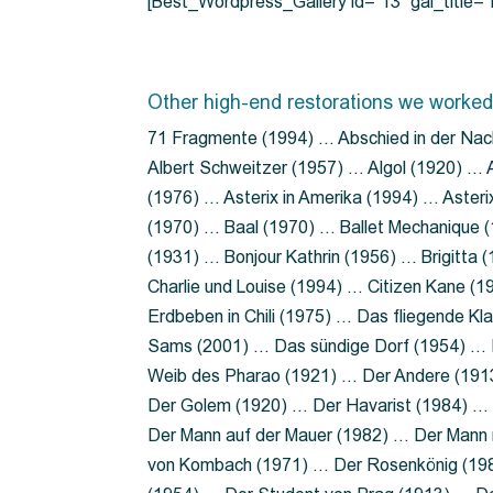
[Best_Wordpress_Gallery id=”13″ gal_title
Other high-end restorations we worked
71 Fragmente (1994) … Abschied in der Nac
Albert Schweitzer (1957) … Algol (1920) … A
(1976) … Asterix in Amerika (1994) … Aster
(1970) … Baal (1970) … Ballet Mechanique (
(1931) … Bonjour Kathrin (1956) … Brigitta
Charlie und Louise (1994) … Citizen Kane (
Erdbeben in Chili (1975) … Das fliegende 
Sams (2001) … Das sündige Dorf (1954) … 
Weib des Pharao (1921) … Der Andere (19
Der Golem (1920) … Der Havarist (1984) … 
Der Mann auf der Mauer (1982) … Der Mann 
von Kombach (1971) … Der Rosenkönig (19