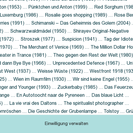
nton (1953) … Pünktchen und Anton (1999) … Red Sorghum (19
a Luxemburg (1986) … Rosalie goes shopping (1989) … Rose Be
rries (1991) … Schimanski – Das Geheimnis des Golem (2004)
2) … Schwarzwaldmädel (1950) … Shirayev Original-Negative
 (1972) … Stroszek (1977) … Suspicion (1941) … Tag der Idiot
970) … The Merchant of Venice (1969) … The Million Dollar Ho
eater in Trance (1981) … Theo gegen den Rest der Welt (1980
d dann Bye Bye (1966) … Unprecedented Defence (1967) … Un
out West (1937) … Weisse Wüste (1922) … Westfront 1918 (19
25) … Wien im Raumfilm (1930) … Wir sind keine Engel (1955) 
ger and Younger (1993) … Zuckerbaby (1985) … Das Feuerze
Lange … En Autotoocht naar de Pyreneen … Das blaue Licht …
 … La vie vrai des Daltons … The spiritualist photographer …
Dornröschen … Die Geschichte der Grubenlampe … Tolstoy … Gr
rzaget nicht … Ruttmann Werbefilme
Einwilligung verwalten