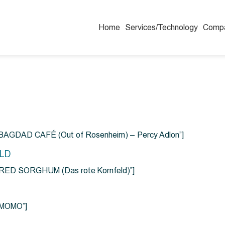
Home
Services/Technology
Comp
=”BAGDAD CAFÉ (Out of Rosenheim) – Percy Adlon”]
ELD
e=”RED SORGHUM (Das rote Kornfeld)”]
=”MOMO”]