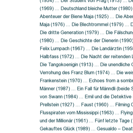
(1954) … Der Student von Prag (1913) … Der
(1969) … Deutschland bleiche Mutter (1980)
Abenteuer der Biene Maja (1925) … Die Abe
Maja (1976) … Die Blechtrommel (1979) … D
Die dritte Generation (1979) … Die Fälschun
(1980) … Die Geschichte der Dienerin (199
Felix Lumpach (1967) … Die Landärztin (195
Halbfass (1972) … Die Nacht der reitenden
Die Tangokoenigin (1913) … Die unendliche G
Verrohung des Franz Blum (1974) … Die wei
Frankenstein (1970) … Echoes from a sombr
Männer (1987) … Ein Fall für Männdli (beide
von Swann (1984) … Emil und die Detektive 
Prellstein (1927) … Faust (1960) … Filming 
Flusspiraten vom Mississippi (1963) … Flyi
und der Millionär (1961) … Fünf letzte Tag
Gekauftes Glück (1989) … Gesualdo – Death