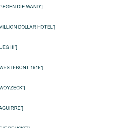
le=”GEGEN DIE WAND”]
e=”MILLION DOLLAR HOTEL”]
UEG III”]
le=”WESTFRONT 1918″]
e=”WOYZECK”]
=”AGUIRRE”]