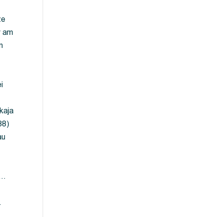
ze
y am
m
i
kaja
88)
au
 …
…