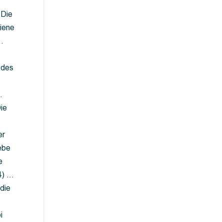
 Die
iene
…
 des
…
ie
er
ebe
e
4) …
die
…
i