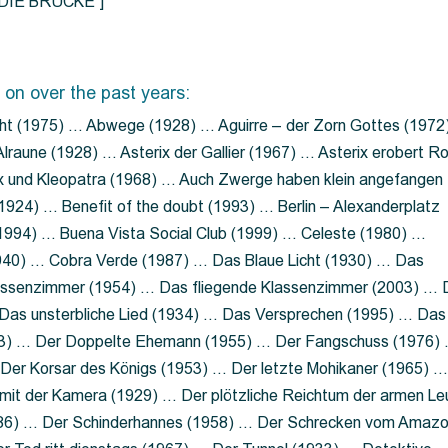
=”DIE BRÜCKE”]
 on over the past years:
ht (1975) … Abwege (1928) … Aguirre – der Zorn Gottes (1972
lraune (1928) … Asterix der Gallier (1967) … Asterix erobert R
ix und Kleopatra (1968) … Auch Zwerge haben klein angefangen
1924) … Benefit of the doubt (1993) … Berlin – Alexanderplatz
 (1994) … Buena Vista Social Club (1999) … Celeste (1980) …
1940) … Cobra Verde (1987) … Das Blaue Licht (1930) … Das
Klassenzimmer (1954) … Das fliegende Klassenzimmer (2003) …
Das unsterbliche Lied (1934) … Das Versprechen (1995) … Das
13) … Der Doppelte Ehemann (1955) … Der Fangschuss (1976)
Der Korsar des Königs (1953) … Der letzte Mohikaner (1965) 
mit der Kamera (1929) … Der plötzliche Reichtum der armen Le
86) … Der Schinderhannes (1958) … Der Schrecken vom Amaz