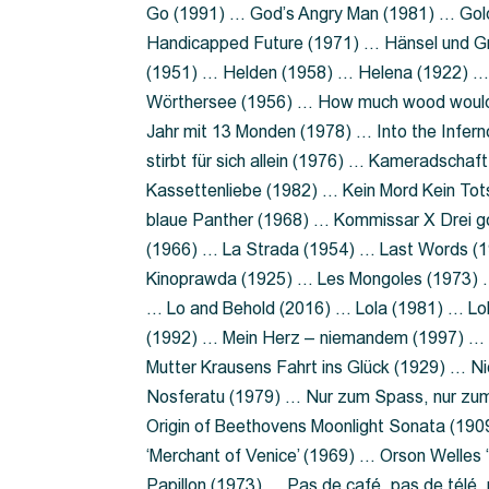
Go (1991) … God’s Angry Man (1981) … Gold
Handicapped Future (1971) … Hänsel und G
(1951) … Helden (1958) … Helena (1922) …
Wörthersee (1956) … How much wood would 
Jahr mit 13 Monden (1978) … Into the Infer
stirbt für sich allein (1976) … Kameradsch
Kassettenliebe (1982) … Kein Mord Kein Tot
blaue Panther (1968) … Kommissar X Drei 
(1966) … La Strada (1954) … Last Words (
Kinoprawda (1925) … Les Mongoles (1973) …
… Lo and Behold (2016) … Lola (1981) … L
(1992) … Mein Herz – niemandem (1997) …
Mutter Krausens Fahrt ins Glück (1929) … N
Nosferatu (1979) … Nur zum Spass, nur zu
Origin of Beethovens Moonlight Sonata (1909
‘Merchant of Venice’ (1969) … Orson Welle
Papillon (1973) … Pas de café, pas de télé,