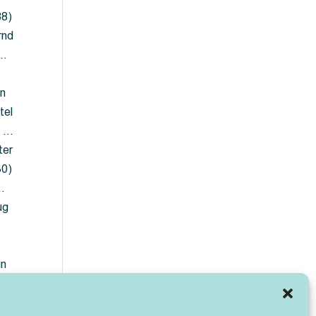
88)
rnd
 …
en
tel
) …
ter
30)
…
ug
ün