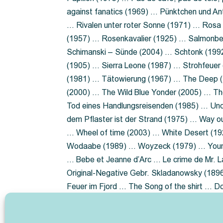
against fanatics (1969) … Pünktchen und A
… Rivalen unter roter Sonne (1971) … Ros
(1957) … Rosenkavalier (1925) … Salmonbe
Schimanski – Sünde (2004) … Schtonk (199
(1905) … Sierra Leone (1987) … Strohfeuer
(1981) … Tätowierung (1967) … The Deep (1
(2000) … The Wild Blue Yonder (2005) … Th
Tod eines Handlungsreisenden (1985) … Un
dem Pflaster ist der Strand (1975) … Way 
… Wheel of time (2003) … White Desert (19
Wodaabe (1989) … Woyzeck (1979) … Youn
… Bebe et Jeanne d’Arc … Le crime de Mr. 
Original-Negative Gebr. Skladanowsky (1896)
Feuer im Fjord … The Song of the shirt … 
ist die Heide … Lady Hamilton … Mütter ve