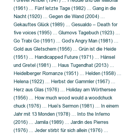
Forever Amber (1947) … Freddie und der Millionär
(1961) … Fünf letzte Tage (1982) … Gang in die
Nacht (1920) … Gegen die Wand (2004) …
Gekauftes Glück (1989) … Gesualdo – Death for
five voices (1995) … Glumovs Tagebuch (1923) …
Go Trabi Go (1991) … God’s Angry Man (1981) …
Gold aus Gletschern (1956) … Grün ist die Heide
(1951) … Handicapped Future (1971) … Hänsel
und Gretel (1981) … Haus Tugendhat (2013) …
Heidelberger Romanze (1951) … Helden (1958) …
Helena (1922) … Herbst der Gammler (1967) …
Herz aus Glas (1976) … Holiday am Wörthersee
(1956) … How much wood would a woodchuck
chuck (1976) … Huei’s Sermon (1981) … In einem
Jahr mit 13 Monden (1978) … Into the Inferno
(2016) … Jamila (1989) … Jardin des Pierres
(1976) … Jeder stirbt für sich allein (1976) …