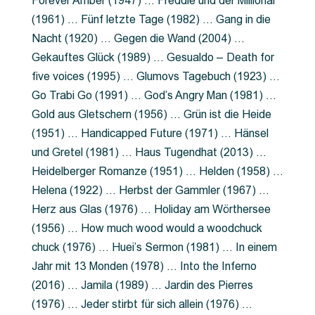
Forever Amber (1947) … Freddie und der Millionär
(1961) … Fünf letzte Tage (1982) … Gang in die
Nacht (1920) … Gegen die Wand (2004) …
Gekauftes Glück (1989) … Gesualdo – Death for
five voices (1995) … Glumovs Tagebuch (1923) …
Go Trabi Go (1991) … God’s Angry Man (1981) …
Gold aus Gletschern (1956) … Grün ist die Heide
(1951) … Handicapped Future (1971) … Hänsel
und Gretel (1981) … Haus Tugendhat (2013) …
Heidelberger Romanze (1951) … Helden (1958) …
Helena (1922) … Herbst der Gammler (1967) …
Herz aus Glas (1976) … Holiday am Wörthersee
(1956) … How much wood would a woodchuck
chuck (1976) … Huei’s Sermon (1981) … In einem
Jahr mit 13 Monden (1978) … Into the Inferno
(2016) … Jamila (1989) … Jardin des Pierres
(1976) … Jeder stirbt für sich allein (1976) …