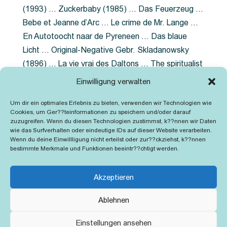
(1993) … Zuckerbaby (1985) … Das Feuerzeug …
Bebe et Jeanne d’Arc … Le crime de Mr. Lange …
En Autotoocht naar de Pyreneen … Das blaue
Licht … Original-Negative Gebr. Skladanowsky
(1896) … La vie vrai des Daltons … The spiritualist
photographer … Feuer im Fjord … The Song of the
Einwilligung verwalten
shirt … Dornröschen … Die Geschichte der
Um dir ein optimales Erlebnis zu bieten, verwenden wir Technologien wie
Grubenlampe … Tolstoy … Grün ist die Heide …
Cookies, um Ger??teinformationen zu speichern und/oder darauf
Lady Hamilton … Mütter verzaget nicht …
zuzugreifen. Wenn du diesen Technologien zustimmst, k??nnen wir Daten
wie das Surfverhalten oder eindeutige IDs auf dieser Website verarbeiten.
Ruttmann Werbefilme
Wenn du deine Einwillligung nicht erteilst oder zur??ckziehst, k??nnen
bestimmte Merkmale und Funktionen beeintr??chtigt werden.
Akzeptieren
Ablehnen
Kontakt
Impressum
Cookie-Richtlinie (EU)
Einstellungen ansehen