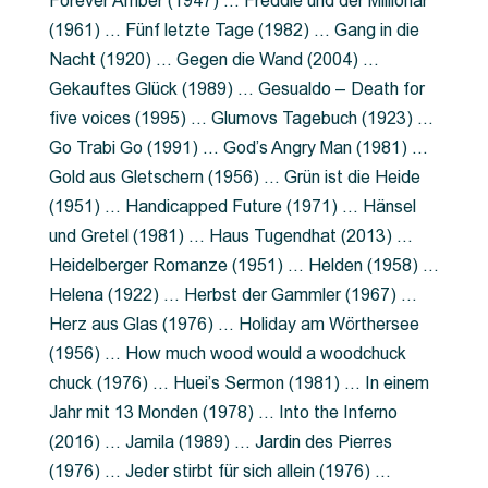
Forever Amber (1947) … Freddie und der Millionär
(1961) … Fünf letzte Tage (1982) … Gang in die
Nacht (1920) … Gegen die Wand (2004) …
Gekauftes Glück (1989) … Gesualdo – Death for
five voices (1995) … Glumovs Tagebuch (1923) …
Go Trabi Go (1991) … God’s Angry Man (1981) …
Gold aus Gletschern (1956) … Grün ist die Heide
(1951) … Handicapped Future (1971) … Hänsel
und Gretel (1981) … Haus Tugendhat (2013) …
Heidelberger Romanze (1951) … Helden (1958) …
Helena (1922) … Herbst der Gammler (1967) …
Herz aus Glas (1976) … Holiday am Wörthersee
(1956) … How much wood would a woodchuck
chuck (1976) … Huei’s Sermon (1981) … In einem
Jahr mit 13 Monden (1978) … Into the Inferno
(2016) … Jamila (1989) … Jardin des Pierres
(1976) … Jeder stirbt für sich allein (1976) …