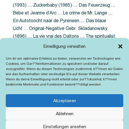
(1993) … Zuckerbaby (1985) … Das Feuerzeug …
Bebe et Jeanne d’Arc … Le crime de Mr. Lange …
En Autotoocht naar de Pyreneen … Das blaue
Licht … Original-Negative Gebr. Skladanowsky
(1896) … La vie vrai des Daltons … The spiritualist
photographer … Feuer im Fjord … The Song of the
Einwilligung verwalten
shirt … Dornröschen … Die Geschichte der
Um dir ein optimales Erlebnis zu bieten, verwenden wir Technologien wie
Grubenlampe … Tolstoy … Grün ist die Heide …
Cookies, um Ger??teinformationen zu speichern und/oder darauf
Lady Hamilton … Mütter verzaget nicht …
zuzugreifen. Wenn du diesen Technologien zustimmst, k??nnen wir Daten
wie das Surfverhalten oder eindeutige IDs auf dieser Website verarbeiten.
Ruttmann Werbefilme
Wenn du deine Einwillligung nicht erteilst oder zur??ckziehst, k??nnen
bestimmte Merkmale und Funktionen beeintr??chtigt werden.
Akzeptieren
Ablehnen
Kontakt
Impressum
Cookie-Richtlinie (EU)
Einstellungen ansehen