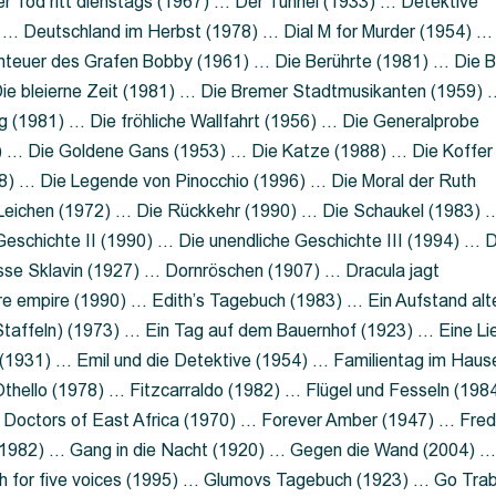
 Tod ritt dienstags (1967) … Der Tunnel (1933) … Detektive
 … Deutschland im Herbst (1978) … Dial M for Murder (1954) …
nteuer des Grafen Bobby (1961) … Die Berührte (1981) … Die B
ie bleierne Zeit (1981) … Die Bremer Stadtmusikanten (1959) 
g (1981) … Die fröhliche Wallfahrt (1956) … Die Generalprobe
0) … Die Goldene Gans (1953) … Die Katze (1988) … Die Koffer
8) … Die Legende von Pinocchio (1996) … Die Moral der Ruth
 Leichen (1972) … Die Rückkehr (1990) … Die Schaukel (1983) 
eschichte II (1990) … Die unendliche Geschichte III (1994) … D
sse Sklavin (1927) … Dornröschen (1907) … Dracula jagt
e empire (1990) … Edith’s Tagebuch (1983) … Ein Aufstand alt
 Staffeln) (1973) … Ein Tag auf dem Bauernhof (1923) … Eine Li
(1931) … Emil und die Detektive (1954) … Familientag im Haus
Othello (1978) … Fitzcarraldo (1982) … Flügel und Fesseln (198
ng Doctors of East Africa (1970) … Forever Amber (1947) … Fred
e (1982) … Gang in die Nacht (1920) … Gegen die Wand (2004) 
 for five voices (1995) … Glumovs Tagebuch (1923) … Go Trab