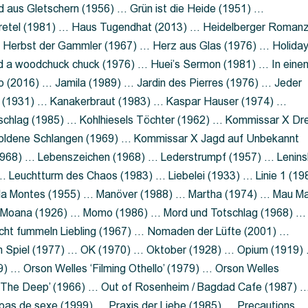
 aus Gletschern (1956) … Grün ist die Heide (1951) …
retel (1981) … Haus Tugendhat (2013) … Heidelberger Roman
 Herbst der Gammler (1967) … Herz aus Glas (1976) … Holida
a woodchuck chuck (1976) … Huei’s Sermon (1981) … In eine
no (2016) … Jamila (1989) … Jardin des Pierres (1976) … Jeder
aft (1931) … Kanakerbraut (1983) … Kaspar Hauser (1974) …
schlag (1985) … Kohlhiesels Töchter (1962) … Kommissar X Dre
goldene Schlangen (1969) … Kommissar X Jagd auf Unbekannt
1968) … Lebenszeichen (1968) … Lederstrumpf (1957) … Lenins
 Leuchtturm des Chaos (1983) … Liebelei (1933) … Linie 1 (19
ola Montes (1955) … Manöver (1988) … Martha (1974) … Mau M
 Moana (1926) … Momo (1986) … Mord und Totschlag (1968) …
icht fummeln Liebling (1967) … Nomaden der Lüfte (2001) …
m Spiel (1977) … OK (1970) … Oktober (1928) … Opium (1919)
) … Orson Welles ‘Filming Othello’ (1979) … Orson Welles
s ‘The Deep’ (1966) … Out of Rosenheim / Bagdad Cafe (1987) 
 pas de sexe (1999) … Praxis der Liebe (1985) … Precautions