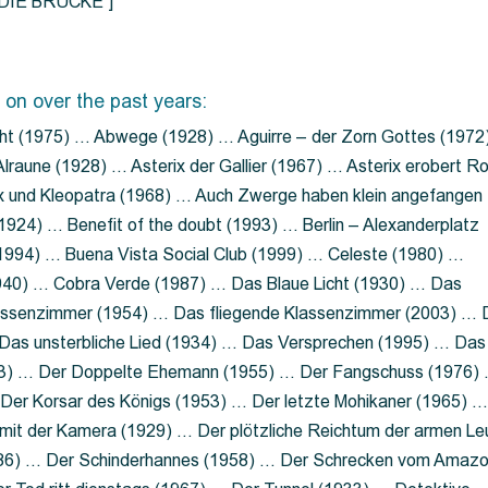
=”DIE BRÜCKE”]
 on over the past years:
ht (1975) … Abwege (1928) … Aguirre – der Zorn Gottes (1972
lraune (1928) … Asterix der Gallier (1967) … Asterix erobert R
ix und Kleopatra (1968) … Auch Zwerge haben klein angefangen
1924) … Benefit of the doubt (1993) … Berlin – Alexanderplatz
 (1994) … Buena Vista Social Club (1999) … Celeste (1980) …
1940) … Cobra Verde (1987) … Das Blaue Licht (1930) … Das
Klassenzimmer (1954) … Das fliegende Klassenzimmer (2003) …
Das unsterbliche Lied (1934) … Das Versprechen (1995) … Das
13) … Der Doppelte Ehemann (1955) … Der Fangschuss (1976)
Der Korsar des Königs (1953) … Der letzte Mohikaner (1965) 
mit der Kamera (1929) … Der plötzliche Reichtum der armen Le
86) … Der Schinderhannes (1958) … Der Schrecken vom Amaz