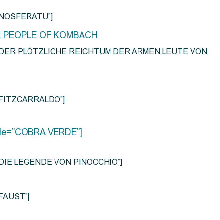
e=”NOSFERATU”]
R PEOPLE OF KOMBACH
title=”DER PLÖTZLICHE REICHTUM DER ARMEN LEUTE VON
e=”FITZCARRALDO”]
title=”COBRA VERDE”]
tle=”DIE LEGENDE VON PINOCCHIO”]
=”FAUST”]