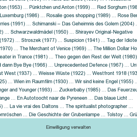
nton (1953) … Pünktchen und Anton (1999) … Red Sorghum (19
a Luxemburg (1986) … Rosalie goes shopping (1989) … Rose Be
rries (1991) … Schimanski – Das Geheimnis des Golem (2004)
2) … Schwarzwaldmädel (1950) … Shirayev Original-Negative
 (1972) … Stroszek (1977) … Suspicion (1941) … Tag der Idiot
970) … The Merchant of Venice (1969) … The Million Dollar Ho
eater in Trance (1981) … Theo gegen den Rest der Welt (1980
d dann Bye Bye (1966) … Unprecedented Defence (1967) … Un
out West (1937) … Weisse Wüste (1922) … Westfront 1918 (19
25) … Wien im Raumfilm (1930) … Wir sind keine Engel (1955) 
ger and Younger (1993) … Zuckerbaby (1985) … Das Feuerze
Lange … En Autotoocht naar de Pyreneen … Das blaue Licht …
 … La vie vrai des Daltons … The spiritualist photographer …
Dornröschen … Die Geschichte der Grubenlampe … Tolstoy … Gr
rzaget nicht … Ruttmann Werbefilme
Einwilligung verwalten