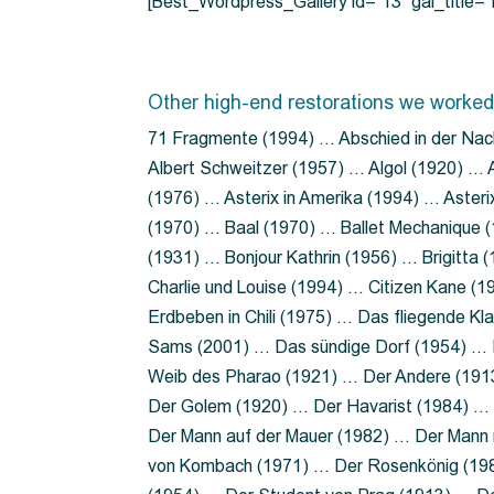
[Best_Wordpress_Gallery id=”13″ gal_title
Other high-end restorations we worked
71 Fragmente (1994) … Abschied in der Nac
Albert Schweitzer (1957) … Algol (1920) … A
(1976) … Asterix in Amerika (1994) … Aster
(1970) … Baal (1970) … Ballet Mechanique (
(1931) … Bonjour Kathrin (1956) … Brigitta
Charlie und Louise (1994) … Citizen Kane (
Erdbeben in Chili (1975) … Das fliegende 
Sams (2001) … Das sündige Dorf (1954) … 
Weib des Pharao (1921) … Der Andere (19
Der Golem (1920) … Der Havarist (1984) … 
Der Mann auf der Mauer (1982) … Der Mann 
von Kombach (1971) … Der Rosenkönig (19