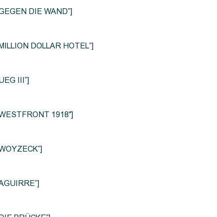
le=”GEGEN DIE WAND”]
e=”MILLION DOLLAR HOTEL”]
UEG III”]
le=”WESTFRONT 1918″]
e=”WOYZECK”]
=”AGUIRRE”]