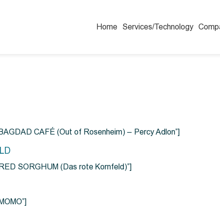
Home
Services/Technology
Comp
=”BAGDAD CAFÉ (Out of Rosenheim) – Percy Adlon”]
ELD
e=”RED SORGHUM (Das rote Kornfeld)”]
=”MOMO”]