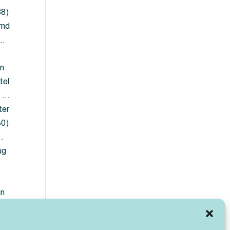
88)
rnd
 …
en
tel
) …
ter
30)
…
ug
ün