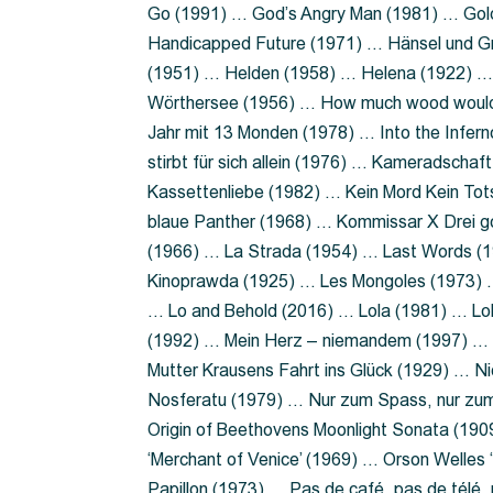
Go (1991) … God’s Angry Man (1981) … Gold
Handicapped Future (1971) … Hänsel und G
(1951) … Helden (1958) … Helena (1922) …
Wörthersee (1956) … How much wood would 
Jahr mit 13 Monden (1978) … Into the Infer
stirbt für sich allein (1976) … Kameradsch
Kassettenliebe (1982) … Kein Mord Kein Tot
blaue Panther (1968) … Kommissar X Drei 
(1966) … La Strada (1954) … Last Words (
Kinoprawda (1925) … Les Mongoles (1973) …
… Lo and Behold (2016) … Lola (1981) … L
(1992) … Mein Herz – niemandem (1997) …
Mutter Krausens Fahrt ins Glück (1929) … N
Nosferatu (1979) … Nur zum Spass, nur zu
Origin of Beethovens Moonlight Sonata (1909
‘Merchant of Venice’ (1969) … Orson Welle
Papillon (1973) … Pas de café, pas de télé,