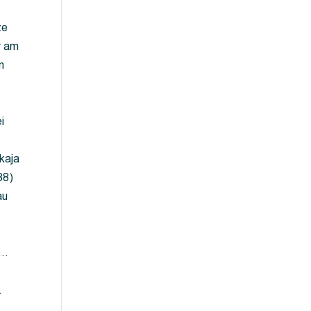
ze
y am
m
i
kaja
88)
au
 …
…