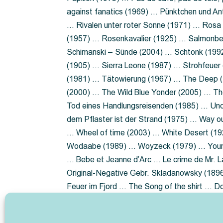
against fanatics (1969) … Pünktchen und A
… Rivalen unter roter Sonne (1971) … Ros
(1957) … Rosenkavalier (1925) … Salmonbe
Schimanski – Sünde (2004) … Schtonk (199
(1905) … Sierra Leone (1987) … Strohfeuer
(1981) … Tätowierung (1967) … The Deep (1
(2000) … The Wild Blue Yonder (2005) … Th
Tod eines Handlungsreisenden (1985) … Un
dem Pflaster ist der Strand (1975) … Way 
… Wheel of time (2003) … White Desert (19
Wodaabe (1989) … Woyzeck (1979) … Youn
… Bebe et Jeanne d’Arc … Le crime de Mr. 
Original-Negative Gebr. Skladanowsky (1896)
Feuer im Fjord … The Song of the shirt … 
ist die Heide … Lady Hamilton … Mütter ve