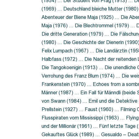
(1954) … Der Student von Prag (1913) … Der
(1969) … Deutschland bleiche Mutter (1980)
Abenteuer der Biene Maja (1925) … Die Abe
Maja (1976) … Die Blechtrommel (1979) … D
Die dritte Generation (1979) … Die Fälschun
(1980) … Die Geschichte der Dienerin (199
Felix Lumpach (1967) … Die Landärztin (195
Halbfass (1972) … Die Nacht der reitenden
Die Tangokoenigin (1913) … Die unendliche G
Verrohung des Franz Blum (1974) … Die wei
Frankenstein (1970) … Echoes from a sombr
Männer (1987) … Ein Fall für Männdli (beide
von Swann (1984) … Emil und die Detektive 
Prellstein (1927) … Faust (1960) … Filming 
Flusspiraten vom Mississippi (1963) … Flyi
und der Millionär (1961) … Fünf letzte Tag
Gekauftes Glück (1989) … Gesualdo – Death