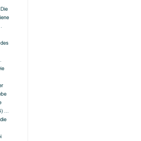
 Die
iene
…
 des
…
ie
er
ebe
e
4) …
die
…
i