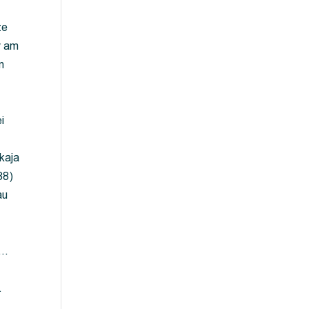
ze
y am
m
i
kaja
88)
au
 …
…