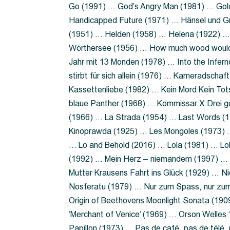
Go (1991) … God’s Angry Man (1981) … Gold
Handicapped Future (1971) … Hänsel und G
(1951) … Helden (1958) … Helena (1922) …
Wörthersee (1956) … How much wood would 
Jahr mit 13 Monden (1978) … Into the Infer
stirbt für sich allein (1976) … Kameradsch
Kassettenliebe (1982) … Kein Mord Kein Tot
blaue Panther (1968) … Kommissar X Drei 
(1966) … La Strada (1954) … Last Words (
Kinoprawda (1925) … Les Mongoles (1973) …
… Lo and Behold (2016) … Lola (1981) … L
(1992) … Mein Herz – niemandem (1997) …
Mutter Krausens Fahrt ins Glück (1929) … N
Nosferatu (1979) … Nur zum Spass, nur zu
Origin of Beethovens Moonlight Sonata (1909
‘Merchant of Venice’ (1969) … Orson Welle
Papillon (1973) … Pas de café, pas de télé,