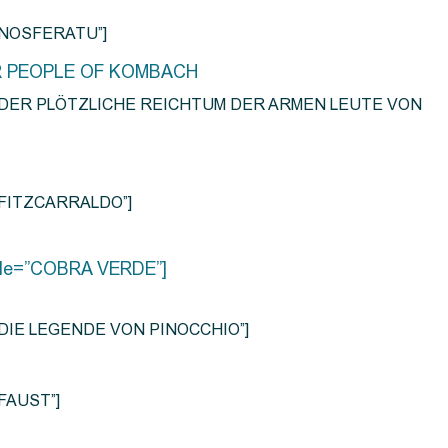
e=”NOSFERATU”]
R PEOPLE OF KOMBACH
title=”DER PLÖTZLICHE REICHTUM DER ARMEN LEUTE VON
e=”FITZCARRALDO”]
title=”COBRA VERDE”]
tle=”DIE LEGENDE VON PINOCCHIO”]
=”FAUST”]