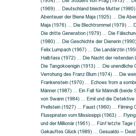
(1954) … Der Student von Prag (1913) … Der
(1969) … Deutschland bleiche Mutter (1980)
Abenteuer der Biene Maja (1925) … Die Abe
Maja (1976) … Die Blechtrommel (1979) … D
Die dritte Generation (1979) … Die Fälschun
(1980) … Die Geschichte der Dienerin (199
Felix Lumpach (1967) … Die Landärztin (195
Halbfass (1972) … Die Nacht der reitenden
Die Tangokoenigin (1913) … Die unendliche G
Verrohung des Franz Blum (1974) … Die wei
Frankenstein (1970) … Echoes from a sombr
Männer (1987) … Ein Fall für Männdli (beide
von Swann (1984) … Emil und die Detektive 
Prellstein (1927) … Faust (1960) … Filming 
Flusspiraten vom Mississippi (1963) … Flyi
und der Millionär (1961) … Fünf letzte Tag
Gekauftes Glück (1989) … Gesualdo – Death