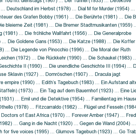
 Tod ritt dienstags (1967) … Der Tunnel (1933) … Detektive
 … Deutschland im Herbst (1978) … Dial M for Murder (1954) …
nteuer des Grafen Bobby (1961) … Die Berührte (1981) … Die B
ie bleierne Zeit (1981) … Die Bremer Stadtmusikanten (1959) 
g (1981) … Die fröhliche Wallfahrt (1956) … Die Generalprobe
0) … Die Goldene Gans (1953) … Die Katze (1988) … Die Koffer
8) … Die Legende von Pinocchio (1996) … Die Moral der Ruth
 Leichen (1972) … Die Rückkehr (1990) … Die Schaukel (1983) 
eschichte II (1990) … Die unendliche Geschichte III (1994) … D
sse Sklavin (1927) … Dornröschen (1907) … Dracula jagt
e empire (1990) … Edith’s Tagebuch (1983) … Ein Aufstand alt
 Staffeln) (1973) … Ein Tag auf dem Bauernhof (1923) … Eine Li
(1931) … Emil und die Detektive (1954) … Familientag im Haus
Othello (1978) … Fitzcarraldo (1982) … Flügel und Fesseln (198
ng Doctors of East Africa (1970) … Forever Amber (1947) … Fred
e (1982) … Gang in die Nacht (1920) … Gegen die Wand (2004) 
 for five voices (1995) … Glumovs Tagebuch (1923) … Go Trab