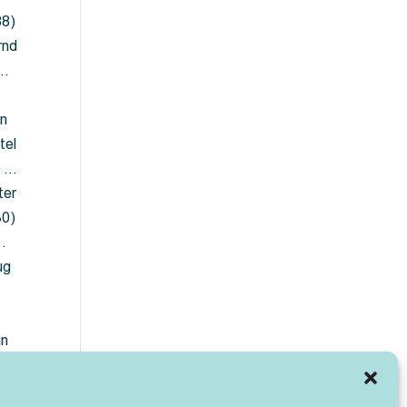
88)
rnd
 …
en
tel
) …
ter
30)
…
ug
ün