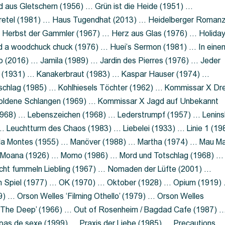
 aus Gletschern (1956) … Grün ist die Heide (1951) …
retel (1981) … Haus Tugendhat (2013) … Heidelberger Roman
 Herbst der Gammler (1967) … Herz aus Glas (1976) … Holida
a woodchuck chuck (1976) … Huei’s Sermon (1981) … In eine
no (2016) … Jamila (1989) … Jardin des Pierres (1976) … Jeder
aft (1931) … Kanakerbraut (1983) … Kaspar Hauser (1974) …
schlag (1985) … Kohlhiesels Töchter (1962) … Kommissar X Dre
goldene Schlangen (1969) … Kommissar X Jagd auf Unbekannt
1968) … Lebenszeichen (1968) … Lederstrumpf (1957) … Lenins
 Leuchtturm des Chaos (1983) … Liebelei (1933) … Linie 1 (19
ola Montes (1955) … Manöver (1988) … Martha (1974) … Mau M
 Moana (1926) … Momo (1986) … Mord und Totschlag (1968) …
icht fummeln Liebling (1967) … Nomaden der Lüfte (2001) …
m Spiel (1977) … OK (1970) … Oktober (1928) … Opium (1919)
) … Orson Welles ‘Filming Othello’ (1979) … Orson Welles
s ‘The Deep’ (1966) … Out of Rosenheim / Bagdad Cafe (1987) 
 pas de sexe (1999) … Praxis der Liebe (1985) … Precautions