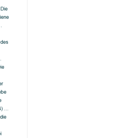
 Die
iene
…
 des
…
ie
er
ebe
e
4) …
die
…
i