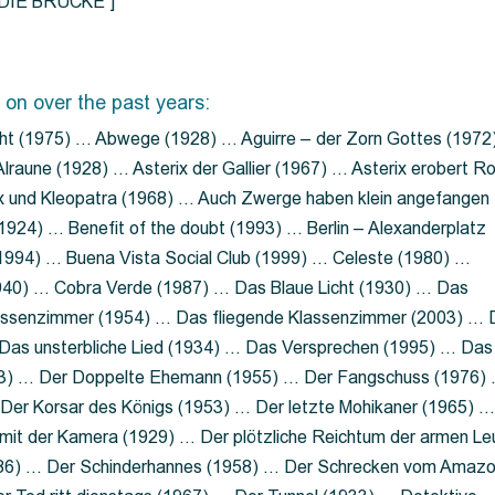
=”DIE BRÜCKE”]
 on over the past years:
ht (1975) … Abwege (1928) … Aguirre – der Zorn Gottes (1972
lraune (1928) … Asterix der Gallier (1967) … Asterix erobert R
ix und Kleopatra (1968) … Auch Zwerge haben klein angefangen
1924) … Benefit of the doubt (1993) … Berlin – Alexanderplatz
 (1994) … Buena Vista Social Club (1999) … Celeste (1980) …
1940) … Cobra Verde (1987) … Das Blaue Licht (1930) … Das
Klassenzimmer (1954) … Das fliegende Klassenzimmer (2003) …
Das unsterbliche Lied (1934) … Das Versprechen (1995) … Das
13) … Der Doppelte Ehemann (1955) … Der Fangschuss (1976)
Der Korsar des Königs (1953) … Der letzte Mohikaner (1965) 
mit der Kamera (1929) … Der plötzliche Reichtum der armen Le
86) … Der Schinderhannes (1958) … Der Schrecken vom Amaz