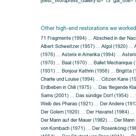
[Best_Wordpress_Gallery id=”13″ gal_title
Other high-end restorations we worked
71 Fragmente (1994) … Abschied in der Nac
Albert Schweitzer (1957) … Algol (1920) … A
(1976) … Asterix in Amerika (1994) … Aster
(1970) … Baal (1970) … Ballet Mechanique (
(1931) … Bonjour Kathrin (1956) … Brigitta
Charlie und Louise (1994) … Citizen Kane (
Erdbeben in Chili (1975) … Das fliegende 
Sams (2001) … Das sündige Dorf (1954) … 
Weib des Pharao (1921) … Der Andere (19
Der Golem (1920) … Der Havarist (1984) … 
Der Mann auf der Mauer (1982) … Der Mann 
von Kombach (1971) … Der Rosenkönig (19