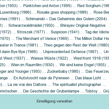
nton (1953) … Pünktchen und Anton (1999) … Red Sorghum (19
a Luxemburg (1986) … Rosalie goes shopping (1989) … Rose Be
rries (1991) … Schimanski – Das Geheimnis des Golem (2004)
2) … Schwarzwaldmädel (1950) … Shirayev Original-Negative
 (1972) … Stroszek (1977) … Suspicion (1941) … Tag der Idiot
970) … The Merchant of Venice (1969) … The Million Dollar Ho
eater in Trance (1981) … Theo gegen den Rest der Welt (1980
d dann Bye Bye (1966) … Unprecedented Defence (1967) … Un
out West (1937) … Weisse Wüste (1922) … Westfront 1918 (19
25) … Wien im Raumfilm (1930) … Wir sind keine Engel (1955) 
ger and Younger (1993) … Zuckerbaby (1985) … Das Feuerze
Lange … En Autotoocht naar de Pyreneen … Das blaue Licht …
 … La vie vrai des Daltons … The spiritualist photographer …
Dornröschen … Die Geschichte der Grubenlampe … Tolstoy … Gr
rzaget nicht … Ruttmann Werbefilme
Einwilligung verwalten