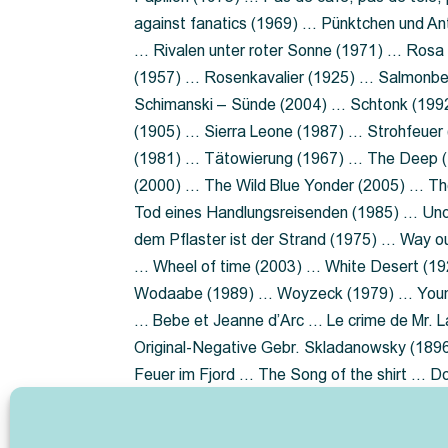
against fanatics (1969) … Pünktchen und A
… Rivalen unter roter Sonne (1971) … Ros
(1957) … Rosenkavalier (1925) … Salmonbe
Schimanski – Sünde (2004) … Schtonk (199
(1905) … Sierra Leone (1987) … Strohfeuer
(1981) … Tätowierung (1967) … The Deep (1
(2000) … The Wild Blue Yonder (2005) … Th
Tod eines Handlungsreisenden (1985) … Un
dem Pflaster ist der Strand (1975) … Way 
… Wheel of time (2003) … White Desert (19
Wodaabe (1989) … Woyzeck (1979) … Youn
… Bebe et Jeanne d’Arc … Le crime de Mr. 
Original-Negative Gebr. Skladanowsky (1896)
Feuer im Fjord … The Song of the shirt … 
ist die Heide … Lady Hamilton … Mütter ve