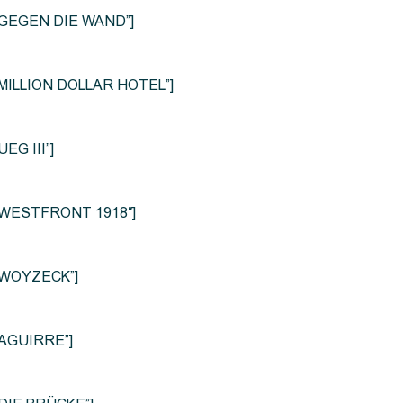
le=”GEGEN DIE WAND”]
e=”MILLION DOLLAR HOTEL”]
UEG III”]
le=”WESTFRONT 1918″]
e=”WOYZECK”]
=”AGUIRRE”]