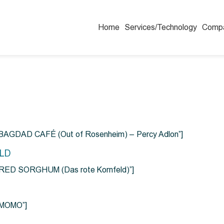
Home
Services/Technology
Comp
=”BAGDAD CAFÉ (Out of Rosenheim) – Percy Adlon”]
ELD
e=”RED SORGHUM (Das rote Kornfeld)”]
=”MOMO”]