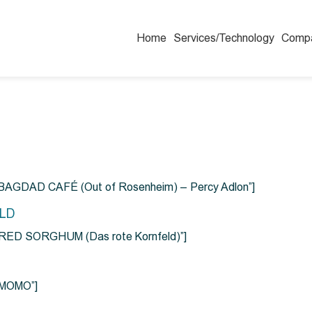
Home
Services/Technology
Comp
=”BAGDAD CAFÉ (Out of Rosenheim) – Percy Adlon”]
ELD
e=”RED SORGHUM (Das rote Kornfeld)”]
=”MOMO”]