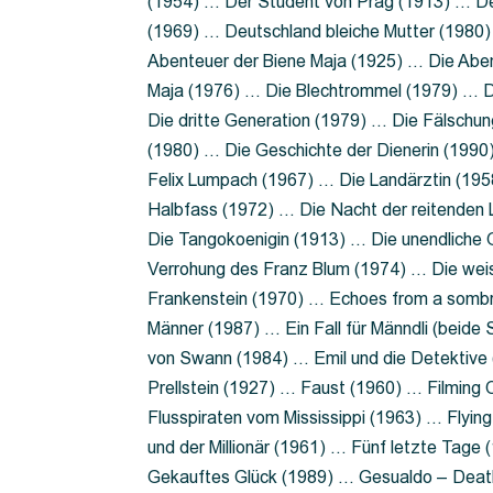
(1954) … Der Student von Prag (1913) … Der
(1969) … Deutschland bleiche Mutter (1980)
Abenteuer der Biene Maja (1925) … Die Abe
Maja (1976) … Die Blechtrommel (1979) … D
Die dritte Generation (1979) … Die Fälschun
(1980) … Die Geschichte der Dienerin (199
Felix Lumpach (1967) … Die Landärztin (195
Halbfass (1972) … Die Nacht der reitenden
Die Tangokoenigin (1913) … Die unendliche G
Verrohung des Franz Blum (1974) … Die wei
Frankenstein (1970) … Echoes from a sombr
Männer (1987) … Ein Fall für Männdli (beide
von Swann (1984) … Emil und die Detektive 
Prellstein (1927) … Faust (1960) … Filming 
Flusspiraten vom Mississippi (1963) … Flyi
und der Millionär (1961) … Fünf letzte Tag
Gekauftes Glück (1989) … Gesualdo – Death