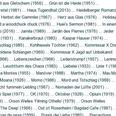
 aus Gletschern (1956) … Grün ist die Heide (1951) …
retel (1981) … Haus Tugendhat (2013) … Heidelberger Roman
 Herbst der Gammler (1967) … Herz aus Glas (1976) … Holida
a woodchuck chuck (1976) … Huei’s Sermon (1981) … In eine
no (2016) … Jamila (1989) … Jardin des Pierres (1976) … Jeder
aft (1931) … Kanakerbraut (1983) … Kaspar Hauser (1974) …
schlag (1985) … Kohlhiesels Töchter (1962) … Kommissar X Dre
goldene Schlangen (1969) … Kommissar X Jagd auf Unbekannt
1968) … Lebenszeichen (1968) … Lederstrumpf (1957) … Lenins
 Leuchtturm des Chaos (1983) … Liebelei (1933) … Linie 1 (19
ola Montes (1955) … Manöver (1988) … Martha (1974) … Mau M
 Moana (1926) … Momo (1986) … Mord und Totschlag (1968) …
icht fummeln Liebling (1967) … Nomaden der Lüfte (2001) …
m Spiel (1977) … OK (1970) … Oktober (1928) … Opium (1919)
) … Orson Welles ‘Filming Othello’ (1979) … Orson Welles
s ‘The Deep’ (1966) … Out of Rosenheim / Bagdad Cafe (1987) 
 pas de sexe (1999) … Praxis der Liebe (1985) … Precautions