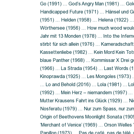
Go (1991) … God’s Angry Man (1981) … Gold
Handicapped Future (1971) … Hänsel und G
(1951) … Helden (1958) … Helena (1922) …
Wörthersee (1956) … How much wood would 
Jahr mit 13 Monden (1978) … Into the Infer
stirbt für sich allein (1976) … Kameradsch
Kassettenliebe (1982) … Kein Mord Kein Tot
blaue Panther (1968) … Kommissar X Drei 
(1966) … La Strada (1954) … Last Words (
Kinoprawda (1925) … Les Mongoles (1973) …
… Lo and Behold (2016) … Lola (1981) … L
(1992) … Mein Herz – niemandem (1997) …
Mutter Krausens Fahrt ins Glück (1929) … N
Nosferatu (1979) … Nur zum Spass, nur zu
Origin of Beethovens Moonlight Sonata (1909
‘Merchant of Venice’ (1969) … Orson Welle
Papillon (1973) … Pas de café, pas de télé,