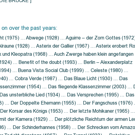
=”DIE BRÜCKE”]
 on over the past years:
ht (1975) … Abwege (1928) … Aguirre – der Zorn Gottes (1972
lraune (1928) … Asterix der Gallier (1967) … Asterix erobert R
ix und Kleopatra (1968) … Auch Zwerge haben klein angefangen
1924) … Benefit of the doubt (1993) … Berlin – Alexanderplatz
 (1994) … Buena Vista Social Club (1999) … Celeste (1980) …
1940) … Cobra Verde (1987) … Das Blaue Licht (1930) … Das
Klassenzimmer (1954) … Das fliegende Klassenzimmer (2003) …
Das unsterbliche Lied (1934) … Das Versprechen (1995) … Das
13) … Der Doppelte Ehemann (1955) … Der Fangschuss (1976)
Der Korsar des Königs (1953) … Der letzte Mohikaner (1965) 
mit der Kamera (1929) … Der plötzliche Reichtum der armen Le
86) … Der Schinderhannes (1958) … Der Schrecken vom Amaz