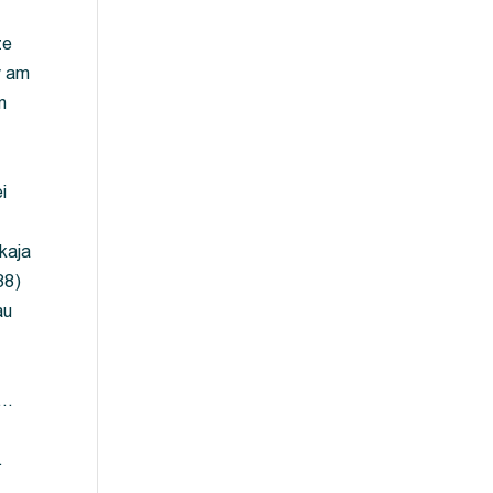
ze
y am
m
i
kaja
88)
au
 …
…