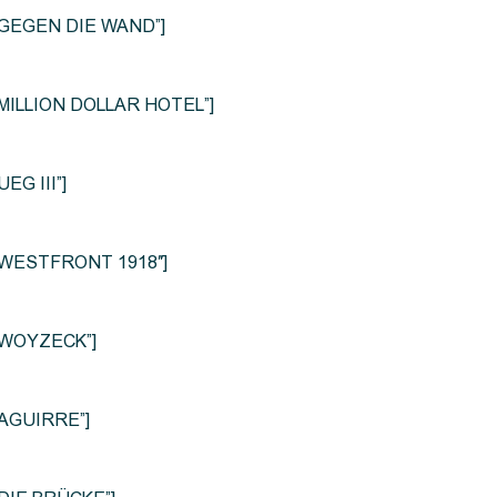
le=”GEGEN DIE WAND”]
e=”MILLION DOLLAR HOTEL”]
UEG III”]
le=”WESTFRONT 1918″]
e=”WOYZECK”]
=”AGUIRRE”]