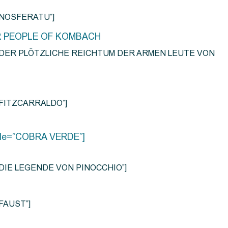
e=”NOSFERATU”]
R PEOPLE OF KOMBACH
title=”DER PLÖTZLICHE REICHTUM DER ARMEN LEUTE VON
e=”FITZCARRALDO”]
title=”COBRA VERDE”]
tle=”DIE LEGENDE VON PINOCCHIO”]
=”FAUST”]