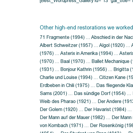
[Best_Wordpress_Gallery id=”13″ gal_title
Other high-end restorations we worked
71 Fragmente (1994) … Abschied in der Nac
Albert Schweitzer (1957) … Algol (1920) … A
(1976) … Asterix in Amerika (1994) … Aster
(1970) … Baal (1970) … Ballet Mechanique (
(1931) … Bonjour Kathrin (1956) … Brigitta
Charlie und Louise (1994) … Citizen Kane (
Erdbeben in Chili (1975) … Das fliegende 
Sams (2001) … Das sündige Dorf (1954) … 
Weib des Pharao (1921) … Der Andere (19
Der Golem (1920) … Der Havarist (1984) … 
Der Mann auf der Mauer (1982) … Der Mann 
von Kombach (1971) … Der Rosenkönig (19