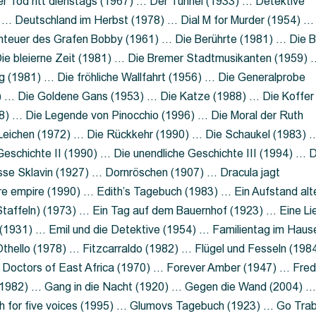
 Tod ritt dienstags (1967) … Der Tunnel (1933) … Detektive
 … Deutschland im Herbst (1978) … Dial M for Murder (1954) …
nteuer des Grafen Bobby (1961) … Die Berührte (1981) … Die B
ie bleierne Zeit (1981) … Die Bremer Stadtmusikanten (1959) 
g (1981) … Die fröhliche Wallfahrt (1956) … Die Generalprobe
0) … Die Goldene Gans (1953) … Die Katze (1988) … Die Koffer
8) … Die Legende von Pinocchio (1996) … Die Moral der Ruth
 Leichen (1972) … Die Rückkehr (1990) … Die Schaukel (1983) 
eschichte II (1990) … Die unendliche Geschichte III (1994) … D
sse Sklavin (1927) … Dornröschen (1907) … Dracula jagt
e empire (1990) … Edith’s Tagebuch (1983) … Ein Aufstand alt
 Staffeln) (1973) … Ein Tag auf dem Bauernhof (1923) … Eine Li
(1931) … Emil und die Detektive (1954) … Familientag im Haus
Othello (1978) … Fitzcarraldo (1982) … Flügel und Fesseln (198
ng Doctors of East Africa (1970) … Forever Amber (1947) … Fred
e (1982) … Gang in die Nacht (1920) … Gegen die Wand (2004) 
 for five voices (1995) … Glumovs Tagebuch (1923) … Go Trab