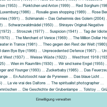
nton (1953) … Pünktchen und Anton (1999) … Red Sorghum (19
a Luxemburg (1986) … Rosalie goes shopping (1989) … Rose Be
rries (1991) … Schimanski – Das Geheimnis des Golem (2004)
2) … Schwarzwaldmädel (1950) … Shirayev Original-Negative
 (1972) … Stroszek (1977) … Suspicion (1941) … Tag der Idiot
970) … The Merchant of Venice (1969) … The Million Dollar Ho
eater in Trance (1981) … Theo gegen den Rest der Welt (1980
d dann Bye Bye (1966) … Unprecedented Defence (1967) … Un
out West (1937) … Weisse Wüste (1922) … Westfront 1918 (19
25) … Wien im Raumfilm (1930) … Wir sind keine Engel (1955) 
ger and Younger (1993) … Zuckerbaby (1985) … Das Feuerze
Lange … En Autotoocht naar de Pyreneen … Das blaue Licht …
 … La vie vrai des Daltons … The spiritualist photographer …
Dornröschen … Die Geschichte der Grubenlampe … Tolstoy … Gr
rzaget nicht … Ruttmann Werbefilme
Einwilligung verwalten