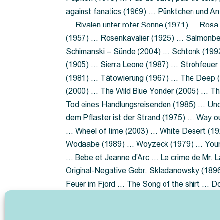
against fanatics (1969) … Pünktchen und A
… Rivalen unter roter Sonne (1971) … Ros
(1957) … Rosenkavalier (1925) … Salmonbe
Schimanski – Sünde (2004) … Schtonk (199
(1905) … Sierra Leone (1987) … Strohfeuer
(1981) … Tätowierung (1967) … The Deep (1
(2000) … The Wild Blue Yonder (2005) … Th
Tod eines Handlungsreisenden (1985) … Un
dem Pflaster ist der Strand (1975) … Way 
… Wheel of time (2003) … White Desert (19
Wodaabe (1989) … Woyzeck (1979) … Youn
… Bebe et Jeanne d’Arc … Le crime de Mr. 
Original-Negative Gebr. Skladanowsky (1896)
Feuer im Fjord … The Song of the shirt … 
ist die Heide … Lady Hamilton … Mütter ve