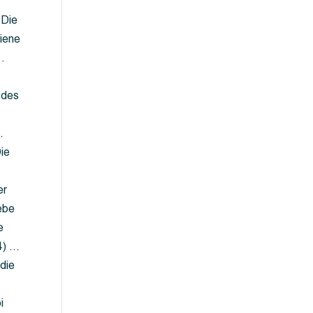
 Die
iene
…
 des
…
ie
er
ebe
e
4) …
die
…
i