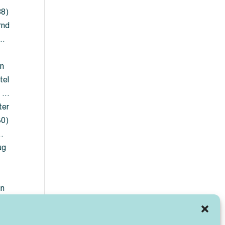
88)
rnd
 …
en
tel
) …
ter
30)
…
ug
ün