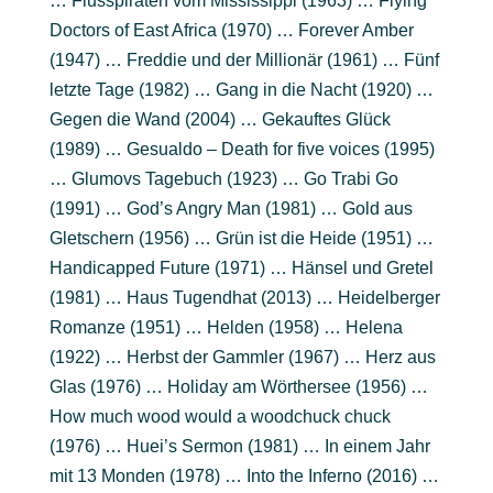
… Flusspiraten vom Mississippi (1963) … Flying
Doctors of East Africa (1970) … Forever Amber
(1947) … Freddie und der Millionär (1961) … Fünf
letzte Tage (1982) … Gang in die Nacht (1920) …
Gegen die Wand (2004) … Gekauftes Glück
(1989) … Gesualdo – Death for five voices (1995)
… Glumovs Tagebuch (1923) … Go Trabi Go
(1991) … God’s Angry Man (1981) … Gold aus
Gletschern (1956) … Grün ist die Heide (1951) …
Handicapped Future (1971) … Hänsel und Gretel
(1981) … Haus Tugendhat (2013) … Heidelberger
Romanze (1951) … Helden (1958) … Helena
(1922) … Herbst der Gammler (1967) … Herz aus
Glas (1976) … Holiday am Wörthersee (1956) …
How much wood would a woodchuck chuck
(1976) … Huei’s Sermon (1981) … In einem Jahr
mit 13 Monden (1978) … Into the Inferno (2016) …