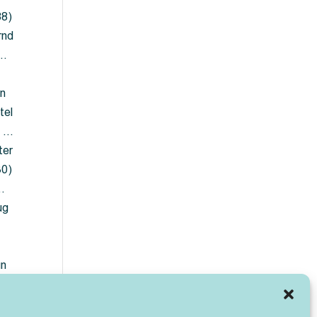
88)
rnd
 …
en
tel
) …
ter
30)
…
ug
ün