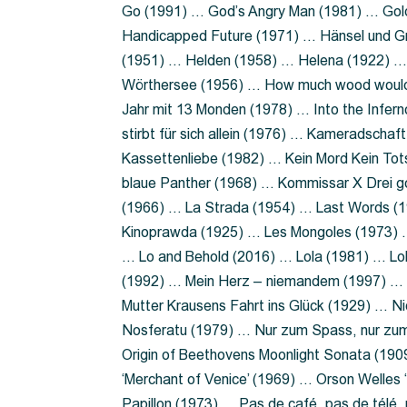
Go (1991) … God’s Angry Man (1981) … Gold
Handicapped Future (1971) … Hänsel und G
(1951) … Helden (1958) … Helena (1922) …
Wörthersee (1956) … How much wood would 
Jahr mit 13 Monden (1978) … Into the Infer
stirbt für sich allein (1976) … Kameradsch
Kassettenliebe (1982) … Kein Mord Kein Tot
blaue Panther (1968) … Kommissar X Drei 
(1966) … La Strada (1954) … Last Words (
Kinoprawda (1925) … Les Mongoles (1973) …
… Lo and Behold (2016) … Lola (1981) … L
(1992) … Mein Herz – niemandem (1997) …
Mutter Krausens Fahrt ins Glück (1929) … N
Nosferatu (1979) … Nur zum Spass, nur zu
Origin of Beethovens Moonlight Sonata (1909
‘Merchant of Venice’ (1969) … Orson Welle
Papillon (1973) … Pas de café, pas de télé,