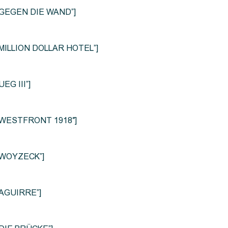
le=”GEGEN DIE WAND”]
e=”MILLION DOLLAR HOTEL”]
UEG III”]
le=”WESTFRONT 1918″]
e=”WOYZECK”]
=”AGUIRRE”]