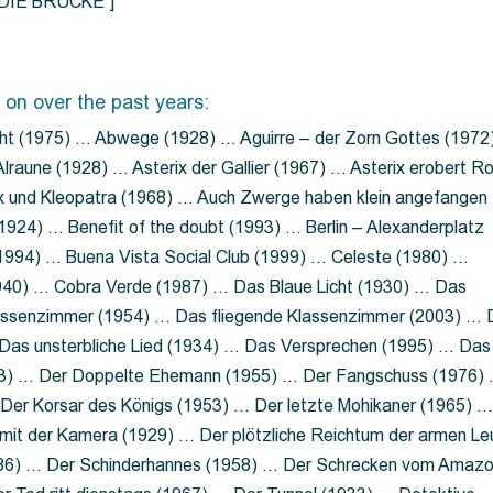
=”DIE BRÜCKE”]
 on over the past years:
ht (1975) … Abwege (1928) … Aguirre – der Zorn Gottes (1972
lraune (1928) … Asterix der Gallier (1967) … Asterix erobert R
ix und Kleopatra (1968) … Auch Zwerge haben klein angefangen
1924) … Benefit of the doubt (1993) … Berlin – Alexanderplatz
 (1994) … Buena Vista Social Club (1999) … Celeste (1980) …
1940) … Cobra Verde (1987) … Das Blaue Licht (1930) … Das
Klassenzimmer (1954) … Das fliegende Klassenzimmer (2003) …
Das unsterbliche Lied (1934) … Das Versprechen (1995) … Das
13) … Der Doppelte Ehemann (1955) … Der Fangschuss (1976)
Der Korsar des Königs (1953) … Der letzte Mohikaner (1965) 
mit der Kamera (1929) … Der plötzliche Reichtum der armen Le
86) … Der Schinderhannes (1958) … Der Schrecken vom Amaz