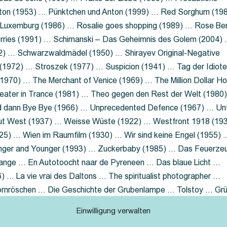
nton (1953) … Pünktchen und Anton (1999) … Red Sorghum (19
a Luxemburg (1986) … Rosalie goes shopping (1989) … Rose Be
rries (1991) … Schimanski – Das Geheimnis des Golem (2004)
2) … Schwarzwaldmädel (1950) … Shirayev Original-Negative
 (1972) … Stroszek (1977) … Suspicion (1941) … Tag der Idiot
970) … The Merchant of Venice (1969) … The Million Dollar Ho
eater in Trance (1981) … Theo gegen den Rest der Welt (1980
d dann Bye Bye (1966) … Unprecedented Defence (1967) … Un
out West (1937) … Weisse Wüste (1922) … Westfront 1918 (19
25) … Wien im Raumfilm (1930) … Wir sind keine Engel (1955) 
ger and Younger (1993) … Zuckerbaby (1985) … Das Feuerze
Lange … En Autotoocht naar de Pyreneen … Das blaue Licht …
 … La vie vrai des Daltons … The spiritualist photographer …
Dornröschen … Die Geschichte der Grubenlampe … Tolstoy … Gr
rzaget nicht … Ruttmann Werbefilme
Einwilligung verwalten