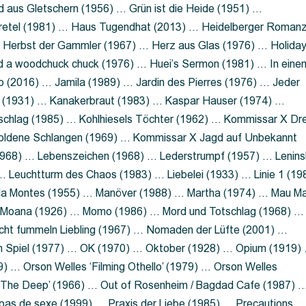
 aus Gletschern (1956) … Grün ist die Heide (1951) …
retel (1981) … Haus Tugendhat (2013) … Heidelberger Roman
 Herbst der Gammler (1967) … Herz aus Glas (1976) … Holida
a woodchuck chuck (1976) … Huei’s Sermon (1981) … In eine
no (2016) … Jamila (1989) … Jardin des Pierres (1976) … Jeder
aft (1931) … Kanakerbraut (1983) … Kaspar Hauser (1974) …
schlag (1985) … Kohlhiesels Töchter (1962) … Kommissar X Dre
goldene Schlangen (1969) … Kommissar X Jagd auf Unbekannt
1968) … Lebenszeichen (1968) … Lederstrumpf (1957) … Lenins
 Leuchtturm des Chaos (1983) … Liebelei (1933) … Linie 1 (19
ola Montes (1955) … Manöver (1988) … Martha (1974) … Mau M
 Moana (1926) … Momo (1986) … Mord und Totschlag (1968) …
icht fummeln Liebling (1967) … Nomaden der Lüfte (2001) …
m Spiel (1977) … OK (1970) … Oktober (1928) … Opium (1919)
) … Orson Welles ‘Filming Othello’ (1979) … Orson Welles
s ‘The Deep’ (1966) … Out of Rosenheim / Bagdad Cafe (1987) 
 pas de sexe (1999) … Praxis der Liebe (1985) … Precautions