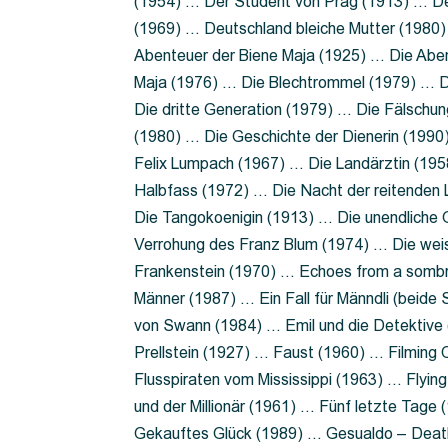
(1954) … Der Student von Prag (1913) … Der
(1969) … Deutschland bleiche Mutter (1980)
Abenteuer der Biene Maja (1925) … Die Abe
Maja (1976) … Die Blechtrommel (1979) … D
Die dritte Generation (1979) … Die Fälschun
(1980) … Die Geschichte der Dienerin (199
Felix Lumpach (1967) … Die Landärztin (195
Halbfass (1972) … Die Nacht der reitenden
Die Tangokoenigin (1913) … Die unendliche G
Verrohung des Franz Blum (1974) … Die wei
Frankenstein (1970) … Echoes from a sombr
Männer (1987) … Ein Fall für Männdli (beide
von Swann (1984) … Emil und die Detektive 
Prellstein (1927) … Faust (1960) … Filming 
Flusspiraten vom Mississippi (1963) … Flyi
und der Millionär (1961) … Fünf letzte Tag
Gekauftes Glück (1989) … Gesualdo – Death