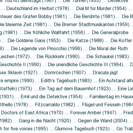
 Tod ritt dienstags (1967) … Der Tunnel (1933) … Detektive
 … Deutschland im Herbst (1978) … Dial M for Murder (1954) …
nteuer des Grafen Bobby (1961) … Die Berührte (1981) … Die B
ie bleierne Zeit (1981) … Die Bremer Stadtmusikanten (1959) 
g (1981) … Die fröhliche Wallfahrt (1956) … Die Generalprobe
0) … Die Goldene Gans (1953) … Die Katze (1988) … Die Koffer
8) … Die Legende von Pinocchio (1996) … Die Moral der Ruth
 Leichen (1972) … Die Rückkehr (1990) … Die Schaukel (1983) 
eschichte II (1990) … Die unendliche Geschichte III (1994) … D
sse Sklavin (1927) … Dornröschen (1907) … Dracula jagt
e empire (1990) … Edith’s Tagebuch (1983) … Ein Aufstand alt
 Staffeln) (1973) … Ein Tag auf dem Bauernhof (1923) … Eine Li
(1931) … Emil und die Detektive (1954) … Familientag im Haus
Othello (1978) … Fitzcarraldo (1982) … Flügel und Fesseln (198
ng Doctors of East Africa (1970) … Forever Amber (1947) … Fred
e (1982) … Gang in die Nacht (1920) … Gegen die Wand (2004) 
 for five voices (1995) … Glumovs Tagebuch (1923) … Go Trab