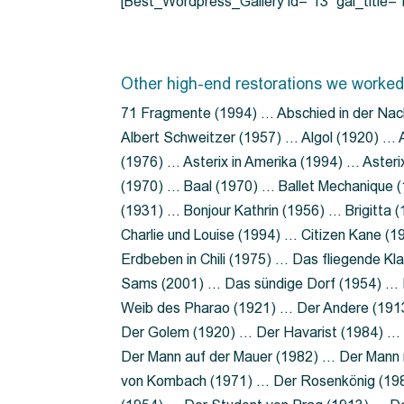
[Best_Wordpress_Gallery id=”13″ gal_title
Other high-end restorations we worked
71 Fragmente (1994) … Abschied in der Nac
Albert Schweitzer (1957) … Algol (1920) … A
(1976) … Asterix in Amerika (1994) … Aster
(1970) … Baal (1970) … Ballet Mechanique (
(1931) … Bonjour Kathrin (1956) … Brigitta
Charlie und Louise (1994) … Citizen Kane (
Erdbeben in Chili (1975) … Das fliegende 
Sams (2001) … Das sündige Dorf (1954) … 
Weib des Pharao (1921) … Der Andere (19
Der Golem (1920) … Der Havarist (1984) … 
Der Mann auf der Mauer (1982) … Der Mann 
von Kombach (1971) … Der Rosenkönig (19