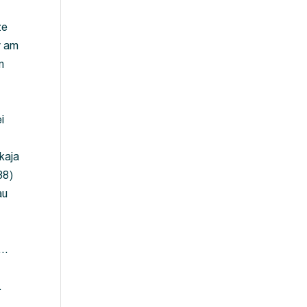
ze
y am
m
i
kaja
88)
au
 …
…