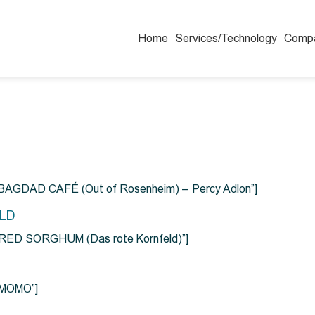
Home
Services/Technology
Comp
=”BAGDAD CAFÉ (Out of Rosenheim) – Percy Adlon”]
ELD
e=”RED SORGHUM (Das rote Kornfeld)”]
=”MOMO”]