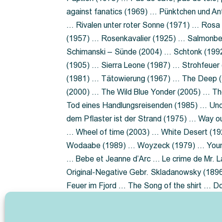
against fanatics (1969) … Pünktchen und A
… Rivalen unter roter Sonne (1971) … Ros
(1957) … Rosenkavalier (1925) … Salmonbe
Schimanski – Sünde (2004) … Schtonk (199
(1905) … Sierra Leone (1987) … Strohfeuer
(1981) … Tätowierung (1967) … The Deep (1
(2000) … The Wild Blue Yonder (2005) … Th
Tod eines Handlungsreisenden (1985) … Un
dem Pflaster ist der Strand (1975) … Way 
… Wheel of time (2003) … White Desert (19
Wodaabe (1989) … Woyzeck (1979) … Youn
… Bebe et Jeanne d’Arc … Le crime de Mr. 
Original-Negative Gebr. Skladanowsky (1896)
Feuer im Fjord … The Song of the shirt … 
ist die Heide … Lady Hamilton … Mütter ve