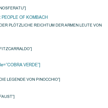
e=”NOSFERATU”]
R PEOPLE OF KOMBACH
title=”DER PLÖTZLICHE REICHTUM DER ARMEN LEUTE VON
e=”FITZCARRALDO”]
title=”COBRA VERDE”]
tle=”DIE LEGENDE VON PINOCCHIO”]
=”FAUST”]