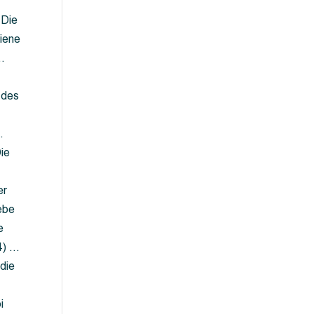
 Die
iene
…
 des
…
ie
er
ebe
e
4) …
die
…
i