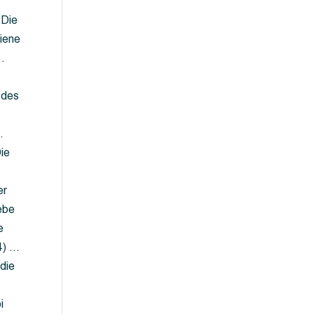
 Die
iene
…
 des
…
ie
er
ebe
e
4) …
die
…
i