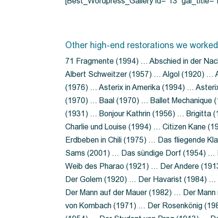
[Best_Wordpress_Gallery id=”13″ gal_title
Other high-end restorations we worked
71 Fragmente (1994) … Abschied in der Nac
Albert Schweitzer (1957) … Algol (1920) … A
(1976) … Asterix in Amerika (1994) … Aster
(1970) … Baal (1970) … Ballet Mechanique (
(1931) … Bonjour Kathrin (1956) … Brigitta
Charlie und Louise (1994) … Citizen Kane (
Erdbeben in Chili (1975) … Das fliegende 
Sams (2001) … Das sündige Dorf (1954) … 
Weib des Pharao (1921) … Der Andere (19
Der Golem (1920) … Der Havarist (1984) … 
Der Mann auf der Mauer (1982) … Der Mann 
von Kombach (1971) … Der Rosenkönig (19