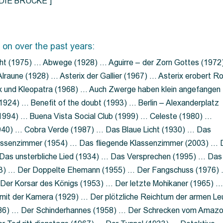
=”DIE BRÜCKE”]
 on over the past years:
ht (1975) … Abwege (1928) … Aguirre – der Zorn Gottes (1972
lraune (1928) … Asterix der Gallier (1967) … Asterix erobert R
ix und Kleopatra (1968) … Auch Zwerge haben klein angefangen
1924) … Benefit of the doubt (1993) … Berlin – Alexanderplatz
 (1994) … Buena Vista Social Club (1999) … Celeste (1980) …
1940) … Cobra Verde (1987) … Das Blaue Licht (1930) … Das
Klassenzimmer (1954) … Das fliegende Klassenzimmer (2003) …
Das unsterbliche Lied (1934) … Das Versprechen (1995) … Das
13) … Der Doppelte Ehemann (1955) … Der Fangschuss (1976)
Der Korsar des Königs (1953) … Der letzte Mohikaner (1965) 
mit der Kamera (1929) … Der plötzliche Reichtum der armen Le
86) … Der Schinderhannes (1958) … Der Schrecken vom Amaz