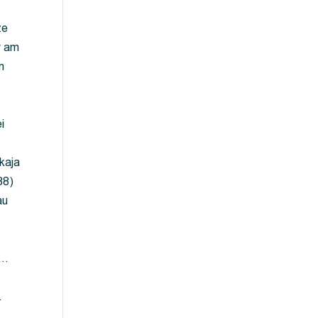
ze
y am
m
i
kaja
88)
au
 …
…