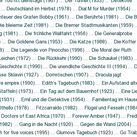
 Tod ritt dienstags (1967) … Der Tunnel (1933) … Detektive
 … Deutschland im Herbst (1978) … Dial M for Murder (1954) …
nteuer des Grafen Bobby (1961) … Die Berührte (1981) … Die B
ie bleierne Zeit (1981) … Die Bremer Stadtmusikanten (1959) 
g (1981) … Die fröhliche Wallfahrt (1956) … Die Generalprobe
0) … Die Goldene Gans (1953) … Die Katze (1988) … Die Koffer
8) … Die Legende von Pinocchio (1996) … Die Moral der Ruth
 Leichen (1972) … Die Rückkehr (1990) … Die Schaukel (1983) 
eschichte II (1990) … Die unendliche Geschichte III (1994) … D
sse Sklavin (1927) … Dornröschen (1907) … Dracula jagt
e empire (1990) … Edith’s Tagebuch (1983) … Ein Aufstand alt
 Staffeln) (1973) … Ein Tag auf dem Bauernhof (1923) … Eine Li
(1931) … Emil und die Detektive (1954) … Familientag im Haus
Othello (1978) … Fitzcarraldo (1982) … Flügel und Fesseln (198
ng Doctors of East Africa (1970) … Forever Amber (1947) … Fred
e (1982) … Gang in die Nacht (1920) … Gegen die Wand (2004) 
 for five voices (1995) … Glumovs Tagebuch (1923) … Go Trab