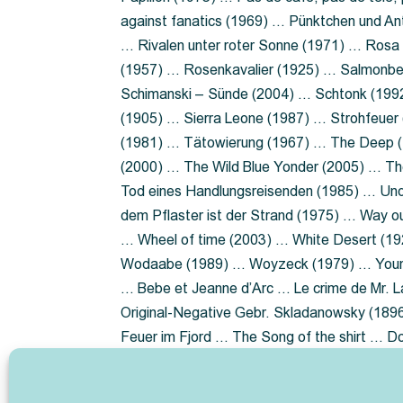
against fanatics (1969) … Pünktchen und A
… Rivalen unter roter Sonne (1971) … Ros
(1957) … Rosenkavalier (1925) … Salmonbe
Schimanski – Sünde (2004) … Schtonk (199
(1905) … Sierra Leone (1987) … Strohfeuer
(1981) … Tätowierung (1967) … The Deep (1
(2000) … The Wild Blue Yonder (2005) … Th
Tod eines Handlungsreisenden (1985) … Un
dem Pflaster ist der Strand (1975) … Way 
… Wheel of time (2003) … White Desert (19
Wodaabe (1989) … Woyzeck (1979) … Youn
… Bebe et Jeanne d’Arc … Le crime de Mr. 
Original-Negative Gebr. Skladanowsky (1896)
Feuer im Fjord … The Song of the shirt … 
ist die Heide … Lady Hamilton … Mütter ve