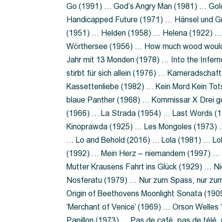
Go (1991) … God’s Angry Man (1981) … Gold
Handicapped Future (1971) … Hänsel und G
(1951) … Helden (1958) … Helena (1922) …
Wörthersee (1956) … How much wood would 
Jahr mit 13 Monden (1978) … Into the Infer
stirbt für sich allein (1976) … Kameradsch
Kassettenliebe (1982) … Kein Mord Kein Tot
blaue Panther (1968) … Kommissar X Drei 
(1966) … La Strada (1954) … Last Words (
Kinoprawda (1925) … Les Mongoles (1973) …
… Lo and Behold (2016) … Lola (1981) … L
(1992) … Mein Herz – niemandem (1997) …
Mutter Krausens Fahrt ins Glück (1929) … N
Nosferatu (1979) … Nur zum Spass, nur zu
Origin of Beethovens Moonlight Sonata (1909
‘Merchant of Venice’ (1969) … Orson Welle
Papillon (1973) … Pas de café, pas de télé,