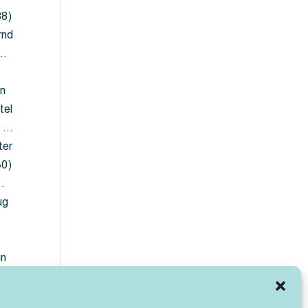
88)
rnd
 …
en
tel
) …
ter
30)
…
ug
ün