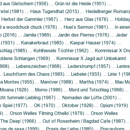
 aus Gletschern (1956) … Grün ist die Heide (1951) …
retel (1981) … Haus Tugendhat (2013) … Heidelberger Roman
 Herbst der Gammler (1967) … Herz aus Glas (1976) … Holida
a woodchuck chuck (1976) … Huei’s Sermon (1981) … In eine
no (2016) … Jamila (1989) … Jardin des Pierres (1976) … Jeder
aft (1931) … Kanakerbraut (1983) … Kaspar Hauser (1974) …
schlag (1985) … Kohlhiesels Töchter (1962) … Kommissar X Dre
goldene Schlangen (1969) … Kommissar X Jagd auf Unbekannt
1968) … Lebenszeichen (1968) … Lederstrumpf (1957) … Lenins
 Leuchtturm des Chaos (1983) … Liebelei (1933) … Linie 1 (19
ola Montes (1955) … Manöver (1988) … Martha (1974) … Mau M
 Moana (1926) … Momo (1986) … Mord und Totschlag (1968) …
icht fummeln Liebling (1967) … Nomaden der Lüfte (2001) …
m Spiel (1977) … OK (1970) … Oktober (1928) … Opium (1919)
) … Orson Welles ‘Filming Othello’ (1979) … Orson Welles
s ‘The Deep’ (1966) … Out of Rosenheim / Bagdad Cafe (1987) 
 pas de sexe (1999) … Praxis der Liebe (1985) … Precautions