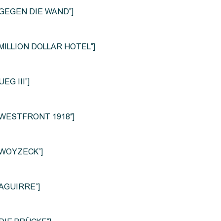
le=”GEGEN DIE WAND”]
e=”MILLION DOLLAR HOTEL”]
UEG III”]
le=”WESTFRONT 1918″]
e=”WOYZECK”]
=”AGUIRRE”]