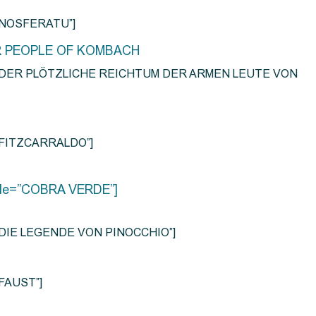
e=”NOSFERATU”]
R PEOPLE OF KOMBACH
title=”DER PLÖTZLICHE REICHTUM DER ARMEN LEUTE VON
e=”FITZCARRALDO”]
title=”COBRA VERDE”]
tle=”DIE LEGENDE VON PINOCCHIO”]
=”FAUST”]