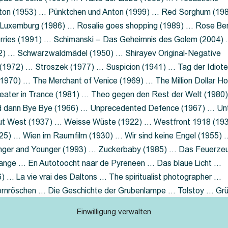
nton (1953) … Pünktchen und Anton (1999) … Red Sorghum (19
a Luxemburg (1986) … Rosalie goes shopping (1989) … Rose Be
rries (1991) … Schimanski – Das Geheimnis des Golem (2004)
2) … Schwarzwaldmädel (1950) … Shirayev Original-Negative
 (1972) … Stroszek (1977) … Suspicion (1941) … Tag der Idiot
970) … The Merchant of Venice (1969) … The Million Dollar Ho
eater in Trance (1981) … Theo gegen den Rest der Welt (1980
d dann Bye Bye (1966) … Unprecedented Defence (1967) … Un
out West (1937) … Weisse Wüste (1922) … Westfront 1918 (19
25) … Wien im Raumfilm (1930) … Wir sind keine Engel (1955) 
ger and Younger (1993) … Zuckerbaby (1985) … Das Feuerze
Lange … En Autotoocht naar de Pyreneen … Das blaue Licht …
 … La vie vrai des Daltons … The spiritualist photographer …
Dornröschen … Die Geschichte der Grubenlampe … Tolstoy … Gr
rzaget nicht … Ruttmann Werbefilme
Einwilligung verwalten