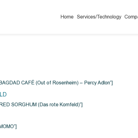
Home
Services/Technology
Comp
=”BAGDAD CAFÉ (Out of Rosenheim) – Percy Adlon”]
ELD
e=”RED SORGHUM (Das rote Kornfeld)”]
=”MOMO”]