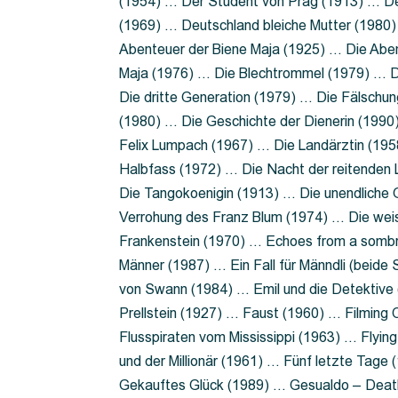
(1954) … Der Student von Prag (1913) … Der
(1969) … Deutschland bleiche Mutter (1980)
Abenteuer der Biene Maja (1925) … Die Abe
Maja (1976) … Die Blechtrommel (1979) … D
Die dritte Generation (1979) … Die Fälschun
(1980) … Die Geschichte der Dienerin (199
Felix Lumpach (1967) … Die Landärztin (195
Halbfass (1972) … Die Nacht der reitenden
Die Tangokoenigin (1913) … Die unendliche G
Verrohung des Franz Blum (1974) … Die wei
Frankenstein (1970) … Echoes from a sombr
Männer (1987) … Ein Fall für Männdli (beide
von Swann (1984) … Emil und die Detektive 
Prellstein (1927) … Faust (1960) … Filming 
Flusspiraten vom Mississippi (1963) … Flyi
und der Millionär (1961) … Fünf letzte Tag
Gekauftes Glück (1989) … Gesualdo – Death