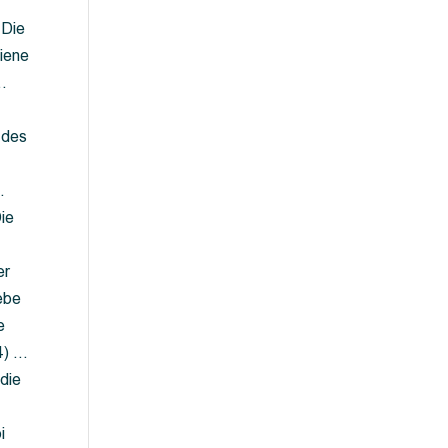
 Die
iene
…
 des
…
ie
er
ebe
e
4) …
die
…
i