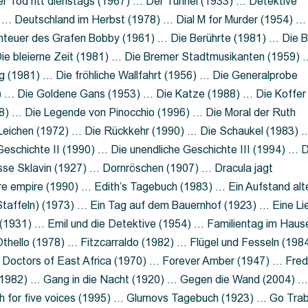
 Tod ritt dienstags (1967) … Der Tunnel (1933) … Detektive
 … Deutschland im Herbst (1978) … Dial M for Murder (1954) …
nteuer des Grafen Bobby (1961) … Die Berührte (1981) … Die B
ie bleierne Zeit (1981) … Die Bremer Stadtmusikanten (1959) 
g (1981) … Die fröhliche Wallfahrt (1956) … Die Generalprobe
0) … Die Goldene Gans (1953) … Die Katze (1988) … Die Koffer
8) … Die Legende von Pinocchio (1996) … Die Moral der Ruth
 Leichen (1972) … Die Rückkehr (1990) … Die Schaukel (1983) 
eschichte II (1990) … Die unendliche Geschichte III (1994) … D
sse Sklavin (1927) … Dornröschen (1907) … Dracula jagt
e empire (1990) … Edith’s Tagebuch (1983) … Ein Aufstand alt
 Staffeln) (1973) … Ein Tag auf dem Bauernhof (1923) … Eine Li
(1931) … Emil und die Detektive (1954) … Familientag im Haus
Othello (1978) … Fitzcarraldo (1982) … Flügel und Fesseln (198
ng Doctors of East Africa (1970) … Forever Amber (1947) … Fred
e (1982) … Gang in die Nacht (1920) … Gegen die Wand (2004) 
 for five voices (1995) … Glumovs Tagebuch (1923) … Go Trab