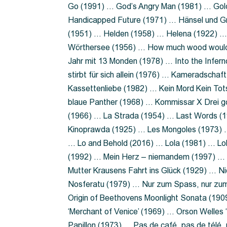
Go (1991) … God’s Angry Man (1981) … Gold
Handicapped Future (1971) … Hänsel und G
(1951) … Helden (1958) … Helena (1922) …
Wörthersee (1956) … How much wood would 
Jahr mit 13 Monden (1978) … Into the Infer
stirbt für sich allein (1976) … Kameradsch
Kassettenliebe (1982) … Kein Mord Kein Tot
blaue Panther (1968) … Kommissar X Drei 
(1966) … La Strada (1954) … Last Words (
Kinoprawda (1925) … Les Mongoles (1973) …
… Lo and Behold (2016) … Lola (1981) … L
(1992) … Mein Herz – niemandem (1997) …
Mutter Krausens Fahrt ins Glück (1929) … N
Nosferatu (1979) … Nur zum Spass, nur zu
Origin of Beethovens Moonlight Sonata (1909
‘Merchant of Venice’ (1969) … Orson Welle
Papillon (1973) … Pas de café, pas de télé,