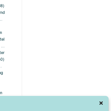
88)
rnd
 …
en
tel
) …
ter
30)
…
ug
ün