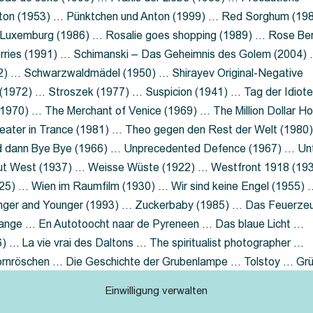
nton (1953) … Pünktchen und Anton (1999) … Red Sorghum (19
a Luxemburg (1986) … Rosalie goes shopping (1989) … Rose Be
rries (1991) … Schimanski – Das Geheimnis des Golem (2004)
2) … Schwarzwaldmädel (1950) … Shirayev Original-Negative
 (1972) … Stroszek (1977) … Suspicion (1941) … Tag der Idiot
970) … The Merchant of Venice (1969) … The Million Dollar Ho
eater in Trance (1981) … Theo gegen den Rest der Welt (1980
d dann Bye Bye (1966) … Unprecedented Defence (1967) … Un
out West (1937) … Weisse Wüste (1922) … Westfront 1918 (19
25) … Wien im Raumfilm (1930) … Wir sind keine Engel (1955) 
ger and Younger (1993) … Zuckerbaby (1985) … Das Feuerze
Lange … En Autotoocht naar de Pyreneen … Das blaue Licht …
 … La vie vrai des Daltons … The spiritualist photographer …
Dornröschen … Die Geschichte der Grubenlampe … Tolstoy … Gr
rzaget nicht … Ruttmann Werbefilme
Einwilligung verwalten