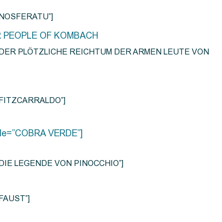
e=”NOSFERATU”]
R PEOPLE OF KOMBACH
title=”DER PLÖTZLICHE REICHTUM DER ARMEN LEUTE VON
e=”FITZCARRALDO”]
title=”COBRA VERDE”]
tle=”DIE LEGENDE VON PINOCCHIO”]
=”FAUST”]