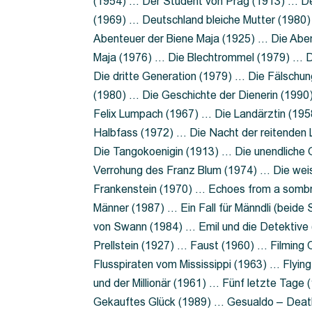
(1954) … Der Student von Prag (1913) … Der
(1969) … Deutschland bleiche Mutter (1980)
Abenteuer der Biene Maja (1925) … Die Abe
Maja (1976) … Die Blechtrommel (1979) … D
Die dritte Generation (1979) … Die Fälschun
(1980) … Die Geschichte der Dienerin (199
Felix Lumpach (1967) … Die Landärztin (195
Halbfass (1972) … Die Nacht der reitenden
Die Tangokoenigin (1913) … Die unendliche G
Verrohung des Franz Blum (1974) … Die wei
Frankenstein (1970) … Echoes from a sombr
Männer (1987) … Ein Fall für Männdli (beide
von Swann (1984) … Emil und die Detektive 
Prellstein (1927) … Faust (1960) … Filming 
Flusspiraten vom Mississippi (1963) … Flyi
und der Millionär (1961) … Fünf letzte Tag
Gekauftes Glück (1989) … Gesualdo – Death