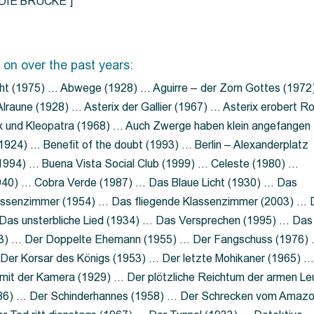
=”DIE BRÜCKE”]
 on over the past years:
ht (1975) … Abwege (1928) … Aguirre – der Zorn Gottes (1972
lraune (1928) … Asterix der Gallier (1967) … Asterix erobert R
ix und Kleopatra (1968) … Auch Zwerge haben klein angefangen
1924) … Benefit of the doubt (1993) … Berlin – Alexanderplatz
 (1994) … Buena Vista Social Club (1999) … Celeste (1980) …
1940) … Cobra Verde (1987) … Das Blaue Licht (1930) … Das
Klassenzimmer (1954) … Das fliegende Klassenzimmer (2003) …
Das unsterbliche Lied (1934) … Das Versprechen (1995) … Das
13) … Der Doppelte Ehemann (1955) … Der Fangschuss (1976)
Der Korsar des Königs (1953) … Der letzte Mohikaner (1965) 
mit der Kamera (1929) … Der plötzliche Reichtum der armen Le
86) … Der Schinderhannes (1958) … Der Schrecken vom Amaz