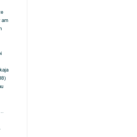
ze
y am
m
i
kaja
88)
au
 …
…