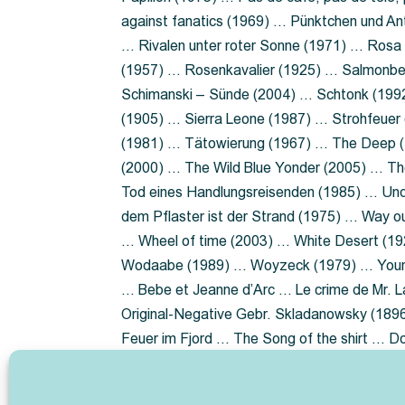
against fanatics (1969) … Pünktchen und A
… Rivalen unter roter Sonne (1971) … Ros
(1957) … Rosenkavalier (1925) … Salmonbe
Schimanski – Sünde (2004) … Schtonk (199
(1905) … Sierra Leone (1987) … Strohfeuer
(1981) … Tätowierung (1967) … The Deep (1
(2000) … The Wild Blue Yonder (2005) … Th
Tod eines Handlungsreisenden (1985) … Un
dem Pflaster ist der Strand (1975) … Way 
… Wheel of time (2003) … White Desert (19
Wodaabe (1989) … Woyzeck (1979) … Youn
… Bebe et Jeanne d’Arc … Le crime de Mr. 
Original-Negative Gebr. Skladanowsky (1896)
Feuer im Fjord … The Song of the shirt … 
ist die Heide … Lady Hamilton … Mütter ve