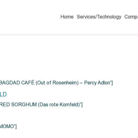
Home
Services/Technology
Comp
=”BAGDAD CAFÉ (Out of Rosenheim) – Percy Adlon”]
ELD
e=”RED SORGHUM (Das rote Kornfeld)”]
=”MOMO”]