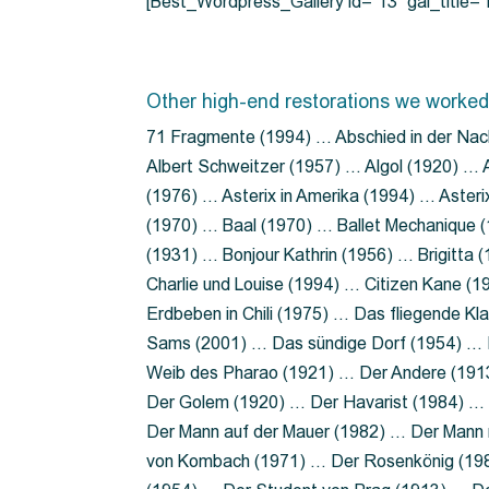
[Best_Wordpress_Gallery id=”13″ gal_title
Other high-end restorations we worked
71 Fragmente (1994) … Abschied in der Nac
Albert Schweitzer (1957) … Algol (1920) … A
(1976) … Asterix in Amerika (1994) … Aster
(1970) … Baal (1970) … Ballet Mechanique (
(1931) … Bonjour Kathrin (1956) … Brigitta
Charlie und Louise (1994) … Citizen Kane (
Erdbeben in Chili (1975) … Das fliegende 
Sams (2001) … Das sündige Dorf (1954) … 
Weib des Pharao (1921) … Der Andere (19
Der Golem (1920) … Der Havarist (1984) … 
Der Mann auf der Mauer (1982) … Der Mann 
von Kombach (1971) … Der Rosenkönig (19