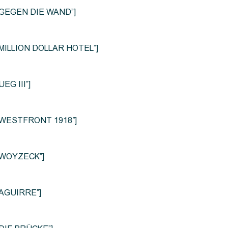
le=”GEGEN DIE WAND”]
e=”MILLION DOLLAR HOTEL”]
UEG III”]
le=”WESTFRONT 1918″]
e=”WOYZECK”]
=”AGUIRRE”]