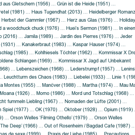
 aus Gletschern (1956) … Grün ist die Heide (1951) …
retel (1981) … Haus Tugendhat (2013) … Heidelberger Roman
 Herbst der Gammler (1967) … Herz aus Glas (1976) … Holida
a woodchuck chuck (1976) … Huei’s Sermon (1981) … In eine
no (2016) … Jamila (1989) … Jardin des Pierres (1976) … Jeder
aft (1931) … Kanakerbraut (1983) … Kaspar Hauser (1974) …
schlag (1985) … Kohlhiesels Töchter (1962) … Kommissar X Dre
goldene Schlangen (1969) … Kommissar X Jagd auf Unbekannt
1968) … Lebenszeichen (1968) … Lederstrumpf (1957) … Lenins
 Leuchtturm des Chaos (1983) … Liebelei (1933) … Linie 1 (19
ola Montes (1955) … Manöver (1988) … Martha (1974) … Mau M
 Moana (1926) … Momo (1986) … Mord und Totschlag (1968) …
icht fummeln Liebling (1967) … Nomaden der Lüfte (2001) …
m Spiel (1977) … OK (1970) … Oktober (1928) … Opium (1919)
) … Orson Welles ‘Filming Othello’ (1979) … Orson Welles
s ‘The Deep’ (1966) … Out of Rosenheim / Bagdad Cafe (1987) 
 pas de sexe (1999) … Praxis der Liebe (1985) … Precautions