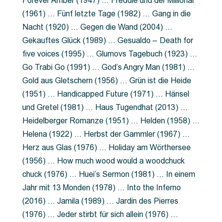
Forever Amber (1947) … Freddie und der Millionär
(1961) … Fünf letzte Tage (1982) … Gang in die
Nacht (1920) … Gegen die Wand (2004) …
Gekauftes Glück (1989) … Gesualdo – Death for
five voices (1995) … Glumovs Tagebuch (1923) …
Go Trabi Go (1991) … God’s Angry Man (1981) …
Gold aus Gletschern (1956) … Grün ist die Heide
(1951) … Handicapped Future (1971) … Hänsel
und Gretel (1981) … Haus Tugendhat (2013) …
Heidelberger Romanze (1951) … Helden (1958) …
Helena (1922) … Herbst der Gammler (1967) …
Herz aus Glas (1976) … Holiday am Wörthersee
(1956) … How much wood would a woodchuck
chuck (1976) … Huei’s Sermon (1981) … In einem
Jahr mit 13 Monden (1978) … Into the Inferno
(2016) … Jamila (1989) … Jardin des Pierres
(1976) … Jeder stirbt für sich allein (1976) …