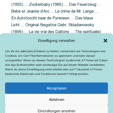
(1993) … Zuckerbaby (1985) … Das Feuerzeug …
Bebe et Jeanne d’Arc … Le crime de Mr. Lange …
En Autotoocht naar de Pyreneen … Das blaue
Licht … Original-Negative Gebr. Skladanowsky
(1896) … La vie vrai des Daltons … The spiritualist
photographer … Feuer im Fjord … The Song of the
Einwilligung verwalten
shirt … Dornröschen … Die Geschichte der
Um dir ein optimales Erlebnis zu bieten, verwenden wir Technologien wie
Grubenlampe … Tolstoy … Grün ist die Heide …
Cookies, um Ger??teinformationen zu speichern und/oder darauf
Lady Hamilton … Mütter verzaget nicht …
zuzugreifen. Wenn du diesen Technologien zustimmst, k??nnen wir Daten
wie das Surfverhalten oder eindeutige IDs auf dieser Website verarbeiten.
Ruttmann Werbefilme
Wenn du deine Einwillligung nicht erteilst oder zur??ckziehst, k??nnen
bestimmte Merkmale und Funktionen beeintr??chtigt werden.
Akzeptieren
Ablehnen
Kontakt
Impressum
Cookie-Richtlinie (EU)
Einstellungen ansehen