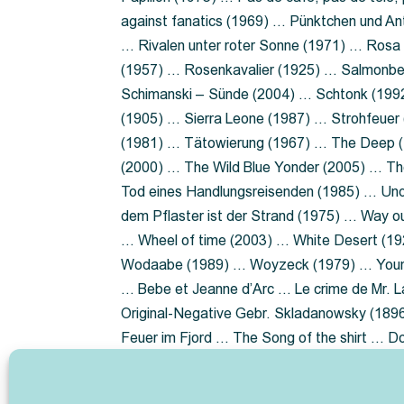
against fanatics (1969) … Pünktchen und A
… Rivalen unter roter Sonne (1971) … Ros
(1957) … Rosenkavalier (1925) … Salmonbe
Schimanski – Sünde (2004) … Schtonk (199
(1905) … Sierra Leone (1987) … Strohfeuer
(1981) … Tätowierung (1967) … The Deep (1
(2000) … The Wild Blue Yonder (2005) … Th
Tod eines Handlungsreisenden (1985) … Un
dem Pflaster ist der Strand (1975) … Way 
… Wheel of time (2003) … White Desert (19
Wodaabe (1989) … Woyzeck (1979) … Youn
… Bebe et Jeanne d’Arc … Le crime de Mr. 
Original-Negative Gebr. Skladanowsky (1896)
Feuer im Fjord … The Song of the shirt … 
ist die Heide … Lady Hamilton … Mütter ve