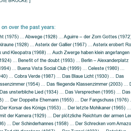
=”DIE BRÜCKE”]
 on over the past years:
ht (1975) … Abwege (1928) … Aguirre – der Zorn Gottes (1972
lraune (1928) … Asterix der Gallier (1967) … Asterix erobert R
ix und Kleopatra (1968) … Auch Zwerge haben klein angefangen
1924) … Benefit of the doubt (1993) … Berlin – Alexanderplatz
 (1994) … Buena Vista Social Club (1999) … Celeste (1980) …
1940) … Cobra Verde (1987) … Das Blaue Licht (1930) … Das
Klassenzimmer (1954) … Das fliegende Klassenzimmer (2003) …
Das unsterbliche Lied (1934) … Das Versprechen (1995) … Das
13) … Der Doppelte Ehemann (1955) … Der Fangschuss (1976)
Der Korsar des Königs (1953) … Der letzte Mohikaner (1965) 
mit der Kamera (1929) … Der plötzliche Reichtum der armen Le
86) … Der Schinderhannes (1958) … Der Schrecken vom Amaz