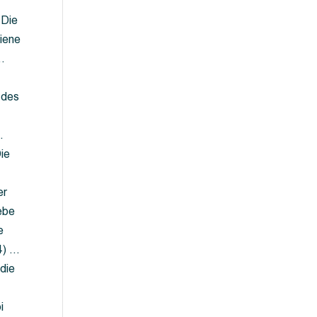
 Die
iene
…
 des
…
ie
er
ebe
e
4) …
die
…
i