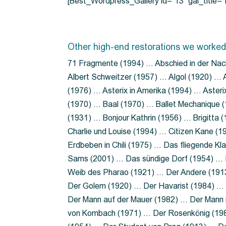
[Best_Wordpress_Gallery id=”13″ gal_title
Other high-end restorations we worked
71 Fragmente (1994) … Abschied in der Nac
Albert Schweitzer (1957) … Algol (1920) … A
(1976) … Asterix in Amerika (1994) … Aster
(1970) … Baal (1970) … Ballet Mechanique (
(1931) … Bonjour Kathrin (1956) … Brigitta
Charlie und Louise (1994) … Citizen Kane (
Erdbeben in Chili (1975) … Das fliegende 
Sams (2001) … Das sündige Dorf (1954) … 
Weib des Pharao (1921) … Der Andere (19
Der Golem (1920) … Der Havarist (1984) … 
Der Mann auf der Mauer (1982) … Der Mann 
von Kombach (1971) … Der Rosenkönig (19