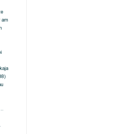
ze
y am
m
i
kaja
88)
au
 …
…