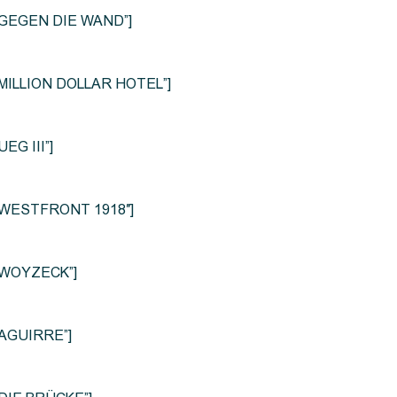
le=”GEGEN DIE WAND”]
e=”MILLION DOLLAR HOTEL”]
UEG III”]
le=”WESTFRONT 1918″]
e=”WOYZECK”]
=”AGUIRRE”]