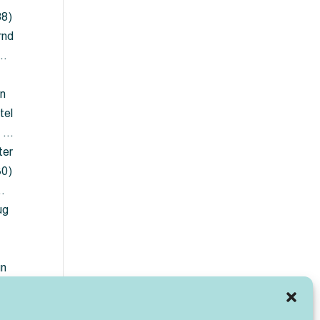
88)
rnd
 …
en
tel
) …
ter
30)
…
ug
ün