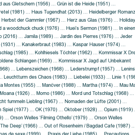
 aus Gletschern (1956) … Grün ist die Heide (1951) …
retel (1981) … Haus Tugendhat (2013) … Heidelberger Roman
 Herbst der Gammler (1967) … Herz aus Glas (1976) … Holida
a woodchuck chuck (1976) … Huei’s Sermon (1981) … In eine
no (2016) … Jamila (1989) … Jardin des Pierres (1976) … Jeder
aft (1931) … Kanakerbraut (1983) … Kaspar Hauser (1974) …
schlag (1985) … Kohlhiesels Töchter (1962) … Kommissar X Dre
goldene Schlangen (1969) … Kommissar X Jagd auf Unbekannt
1968) … Lebenszeichen (1968) … Lederstrumpf (1957) … Lenins
 Leuchtturm des Chaos (1983) … Liebelei (1933) … Linie 1 (19
ola Montes (1955) … Manöver (1988) … Martha (1974) … Mau M
 Moana (1926) … Momo (1986) … Mord und Totschlag (1968) …
icht fummeln Liebling (1967) … Nomaden der Lüfte (2001) …
m Spiel (1977) … OK (1970) … Oktober (1928) … Opium (1919)
) … Orson Welles ‘Filming Othello’ (1979) … Orson Welles
s ‘The Deep’ (1966) … Out of Rosenheim / Bagdad Cafe (1987) 
 pas de sexe (1999) … Praxis der Liebe (1985) … Precautions