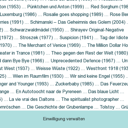
nton (1953) … Pünktchen und Anton (1999) … Red Sorghum (19
a Luxemburg (1986) … Rosalie goes shopping (1989) … Rose Be
rries (1991) … Schimanski – Das Geheimnis des Golem (2004)
2) … Schwarzwaldmädel (1950) … Shirayev Original-Negative
 (1972) … Stroszek (1977) … Suspicion (1941) … Tag der Idiot
970) … The Merchant of Venice (1969) … The Million Dollar Ho
eater in Trance (1981) … Theo gegen den Rest der Welt (1980
d dann Bye Bye (1966) … Unprecedented Defence (1967) … Un
out West (1937) … Weisse Wüste (1922) … Westfront 1918 (19
25) … Wien im Raumfilm (1930) … Wir sind keine Engel (1955) 
ger and Younger (1993) … Zuckerbaby (1985) … Das Feuerze
Lange … En Autotoocht naar de Pyreneen … Das blaue Licht …
 … La vie vrai des Daltons … The spiritualist photographer …
Dornröschen … Die Geschichte der Grubenlampe … Tolstoy … Gr
rzaget nicht … Ruttmann Werbefilme
Einwilligung verwalten