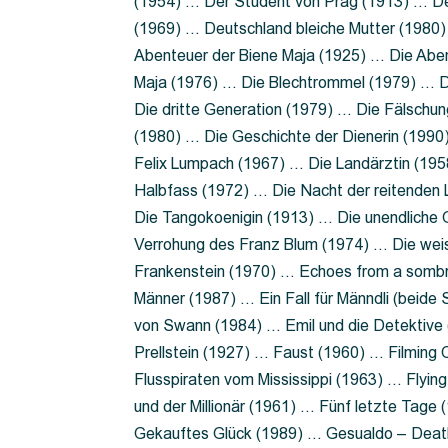
(1954) … Der Student von Prag (1913) … Der
(1969) … Deutschland bleiche Mutter (1980)
Abenteuer der Biene Maja (1925) … Die Abe
Maja (1976) … Die Blechtrommel (1979) … D
Die dritte Generation (1979) … Die Fälschun
(1980) … Die Geschichte der Dienerin (199
Felix Lumpach (1967) … Die Landärztin (195
Halbfass (1972) … Die Nacht der reitenden
Die Tangokoenigin (1913) … Die unendliche G
Verrohung des Franz Blum (1974) … Die wei
Frankenstein (1970) … Echoes from a sombr
Männer (1987) … Ein Fall für Männdli (beide
von Swann (1984) … Emil und die Detektive 
Prellstein (1927) … Faust (1960) … Filming 
Flusspiraten vom Mississippi (1963) … Flyi
und der Millionär (1961) … Fünf letzte Tag
Gekauftes Glück (1989) … Gesualdo – Death