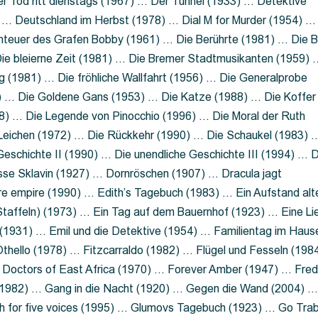
 Tod ritt dienstags (1967) … Der Tunnel (1933) … Detektive
 … Deutschland im Herbst (1978) … Dial M for Murder (1954) …
nteuer des Grafen Bobby (1961) … Die Berührte (1981) … Die B
ie bleierne Zeit (1981) … Die Bremer Stadtmusikanten (1959) 
g (1981) … Die fröhliche Wallfahrt (1956) … Die Generalprobe
0) … Die Goldene Gans (1953) … Die Katze (1988) … Die Koffer
8) … Die Legende von Pinocchio (1996) … Die Moral der Ruth
 Leichen (1972) … Die Rückkehr (1990) … Die Schaukel (1983) 
eschichte II (1990) … Die unendliche Geschichte III (1994) … D
sse Sklavin (1927) … Dornröschen (1907) … Dracula jagt
e empire (1990) … Edith’s Tagebuch (1983) … Ein Aufstand alt
 Staffeln) (1973) … Ein Tag auf dem Bauernhof (1923) … Eine Li
(1931) … Emil und die Detektive (1954) … Familientag im Haus
Othello (1978) … Fitzcarraldo (1982) … Flügel und Fesseln (198
ng Doctors of East Africa (1970) … Forever Amber (1947) … Fred
e (1982) … Gang in die Nacht (1920) … Gegen die Wand (2004) 
 for five voices (1995) … Glumovs Tagebuch (1923) … Go Trab