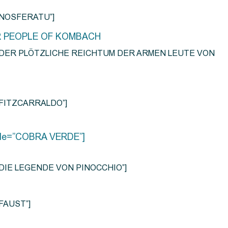
e=”NOSFERATU”]
R PEOPLE OF KOMBACH
title=”DER PLÖTZLICHE REICHTUM DER ARMEN LEUTE VON
e=”FITZCARRALDO”]
title=”COBRA VERDE”]
tle=”DIE LEGENDE VON PINOCCHIO”]
=”FAUST”]