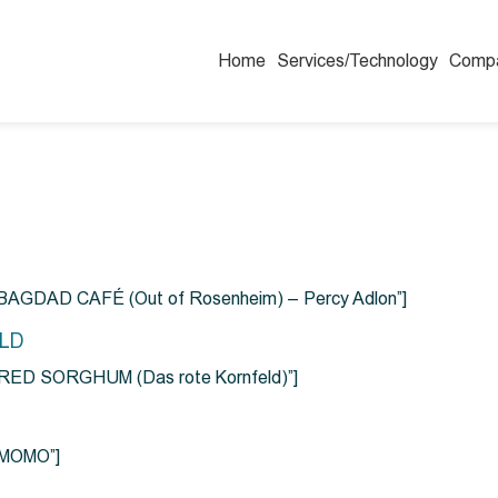
Home
Services/Technology
Comp
=”BAGDAD CAFÉ (Out of Rosenheim) – Percy Adlon”]
ELD
e=”RED SORGHUM (Das rote Kornfeld)”]
=”MOMO”]