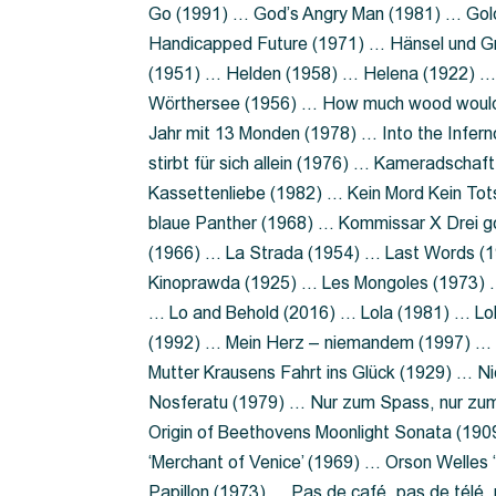
Go (1991) … God’s Angry Man (1981) … Gold
Handicapped Future (1971) … Hänsel und G
(1951) … Helden (1958) … Helena (1922) …
Wörthersee (1956) … How much wood would 
Jahr mit 13 Monden (1978) … Into the Infer
stirbt für sich allein (1976) … Kameradsch
Kassettenliebe (1982) … Kein Mord Kein Tot
blaue Panther (1968) … Kommissar X Drei 
(1966) … La Strada (1954) … Last Words (
Kinoprawda (1925) … Les Mongoles (1973) …
… Lo and Behold (2016) … Lola (1981) … L
(1992) … Mein Herz – niemandem (1997) …
Mutter Krausens Fahrt ins Glück (1929) … N
Nosferatu (1979) … Nur zum Spass, nur zu
Origin of Beethovens Moonlight Sonata (1909
‘Merchant of Venice’ (1969) … Orson Welle
Papillon (1973) … Pas de café, pas de télé,