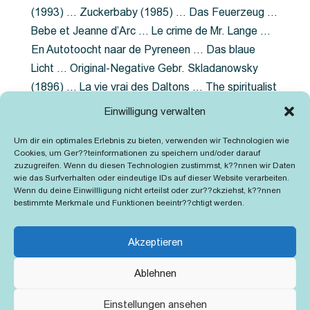
(1993) … Zuckerbaby (1985) … Das Feuerzeug …
Bebe et Jeanne d’Arc … Le crime de Mr. Lange …
En Autotoocht naar de Pyreneen … Das blaue
Licht … Original-Negative Gebr. Skladanowsky
(1896) … La vie vrai des Daltons … The spiritualist
photographer … Feuer im Fjord … The Song of the
Einwilligung verwalten
shirt … Dornröschen … Die Geschichte der
Um dir ein optimales Erlebnis zu bieten, verwenden wir Technologien wie
Grubenlampe … Tolstoy … Grün ist die Heide …
Cookies, um Ger??teinformationen zu speichern und/oder darauf
Lady Hamilton … Mütter verzaget nicht …
zuzugreifen. Wenn du diesen Technologien zustimmst, k??nnen wir Daten
wie das Surfverhalten oder eindeutige IDs auf dieser Website verarbeiten.
Ruttmann Werbefilme
Wenn du deine Einwillligung nicht erteilst oder zur??ckziehst, k??nnen
bestimmte Merkmale und Funktionen beeintr??chtigt werden.
Akzeptieren
Ablehnen
Kontakt
Impressum
Cookie-Richtlinie (EU)
Einstellungen ansehen