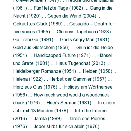
Forever Amber (1947) … Freddie und der Millionär
(1961) … Fünf letzte Tage (1982) … Gang in die
Nacht (1920) … Gegen die Wand (2004) …
Gekauftes Glück (1989) … Gesualdo – Death for
five voices (1995) … Glumovs Tagebuch (1923) …
Go Trabi Go (1991) … God’s Angry Man (1981) …
Gold aus Gletschern (1956) … Grün ist die Heide
(1951) … Handicapped Future (1971) … Hänsel
und Gretel (1981) … Haus Tugendhat (2013) …
Heidelberger Romanze (1951) … Helden (1958) …
Helena (1922) … Herbst der Gammler (1967) …
Herz aus Glas (1976) … Holiday am Wörthersee
(1956) … How much wood would a woodchuck
chuck (1976) … Huei’s Sermon (1981) … In einem
Jahr mit 13 Monden (1978) … Into the Inferno
(2016) … Jamila (1989) … Jardin des Pierres
(1976) … Jeder stirbt für sich allein (1976) …