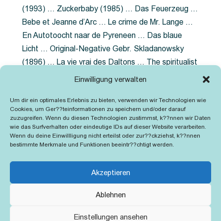
(1993) … Zuckerbaby (1985) … Das Feuerzeug …
Bebe et Jeanne d’Arc … Le crime de Mr. Lange …
En Autotoocht naar de Pyreneen … Das blaue
Licht … Original-Negative Gebr. Skladanowsky
(1896) … La vie vrai des Daltons … The spiritualist
photographer … Feuer im Fjord … The Song of the
Einwilligung verwalten
shirt … Dornröschen … Die Geschichte der
Um dir ein optimales Erlebnis zu bieten, verwenden wir Technologien wie
Grubenlampe … Tolstoy … Grün ist die Heide …
Cookies, um Ger??teinformationen zu speichern und/oder darauf
Lady Hamilton … Mütter verzaget nicht …
zuzugreifen. Wenn du diesen Technologien zustimmst, k??nnen wir Daten
wie das Surfverhalten oder eindeutige IDs auf dieser Website verarbeiten.
Ruttmann Werbefilme
Wenn du deine Einwillligung nicht erteilst oder zur??ckziehst, k??nnen
bestimmte Merkmale und Funktionen beeintr??chtigt werden.
Akzeptieren
Ablehnen
Kontakt
Impressum
Cookie-Richtlinie (EU)
Einstellungen ansehen