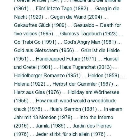
Forever Amber (1947) … Freddie und der Millionär
(1961) … Fünf letzte Tage (1982) … Gang in die
Nacht (1920) … Gegen die Wand (2004) …
Gekauftes Glück (1989) … Gesualdo – Death for
five voices (1995) … Glumovs Tagebuch (1923) …
Go Trabi Go (1991) … God’s Angry Man (1981) …
Gold aus Gletschern (1956) … Grün ist die Heide
(1951) … Handicapped Future (1971) … Hänsel
und Gretel (1981) … Haus Tugendhat (2013) …
Heidelberger Romanze (1951) … Helden (1958) …
Helena (1922) … Herbst der Gammler (1967) …
Herz aus Glas (1976) … Holiday am Wörthersee
(1956) … How much wood would a woodchuck
chuck (1976) … Huei’s Sermon (1981) … In einem
Jahr mit 13 Monden (1978) … Into the Inferno
(2016) … Jamila (1989) … Jardin des Pierres
(1976) … Jeder stirbt für sich allein (1976) …