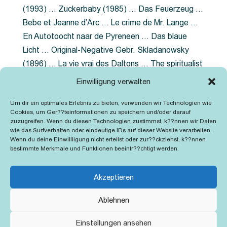
(1993) … Zuckerbaby (1985) … Das Feuerzeug …
Bebe et Jeanne d’Arc … Le crime de Mr. Lange …
En Autotoocht naar de Pyreneen … Das blaue
Licht … Original-Negative Gebr. Skladanowsky
(1896) … La vie vrai des Daltons … The spiritualist
photographer … Feuer im Fjord … The Song of the
Einwilligung verwalten
shirt … Dornröschen … Die Geschichte der
Um dir ein optimales Erlebnis zu bieten, verwenden wir Technologien wie
Grubenlampe … Tolstoy … Grün ist die Heide …
Cookies, um Ger??teinformationen zu speichern und/oder darauf
Lady Hamilton … Mütter verzaget nicht …
zuzugreifen. Wenn du diesen Technologien zustimmst, k??nnen wir Daten
wie das Surfverhalten oder eindeutige IDs auf dieser Website verarbeiten.
Ruttmann Werbefilme
Wenn du deine Einwillligung nicht erteilst oder zur??ckziehst, k??nnen
bestimmte Merkmale und Funktionen beeintr??chtigt werden.
Akzeptieren
Ablehnen
Kontakt
Impressum
Cookie-Richtlinie (EU)
Einstellungen ansehen