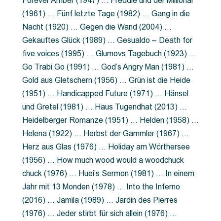
Forever Amber (1947) … Freddie und der Millionär
(1961) … Fünf letzte Tage (1982) … Gang in die
Nacht (1920) … Gegen die Wand (2004) …
Gekauftes Glück (1989) … Gesualdo – Death for
five voices (1995) … Glumovs Tagebuch (1923) …
Go Trabi Go (1991) … God’s Angry Man (1981) …
Gold aus Gletschern (1956) … Grün ist die Heide
(1951) … Handicapped Future (1971) … Hänsel
und Gretel (1981) … Haus Tugendhat (2013) …
Heidelberger Romanze (1951) … Helden (1958) …
Helena (1922) … Herbst der Gammler (1967) …
Herz aus Glas (1976) … Holiday am Wörthersee
(1956) … How much wood would a woodchuck
chuck (1976) … Huei’s Sermon (1981) … In einem
Jahr mit 13 Monden (1978) … Into the Inferno
(2016) … Jamila (1989) … Jardin des Pierres
(1976) … Jeder stirbt für sich allein (1976) …