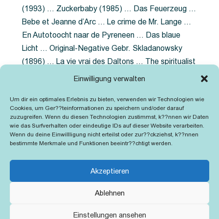
(1993) … Zuckerbaby (1985) … Das Feuerzeug …
Bebe et Jeanne d’Arc … Le crime de Mr. Lange …
En Autotoocht naar de Pyreneen … Das blaue
Licht … Original-Negative Gebr. Skladanowsky
(1896) … La vie vrai des Daltons … The spiritualist
photographer … Feuer im Fjord … The Song of the
Einwilligung verwalten
shirt … Dornröschen … Die Geschichte der
Um dir ein optimales Erlebnis zu bieten, verwenden wir Technologien wie
Grubenlampe … Tolstoy … Grün ist die Heide …
Cookies, um Ger??teinformationen zu speichern und/oder darauf
Lady Hamilton … Mütter verzaget nicht …
zuzugreifen. Wenn du diesen Technologien zustimmst, k??nnen wir Daten
wie das Surfverhalten oder eindeutige IDs auf dieser Website verarbeiten.
Ruttmann Werbefilme
Wenn du deine Einwillligung nicht erteilst oder zur??ckziehst, k??nnen
bestimmte Merkmale und Funktionen beeintr??chtigt werden.
Akzeptieren
Ablehnen
Kontakt
Impressum
Cookie-Richtlinie (EU)
Einstellungen ansehen