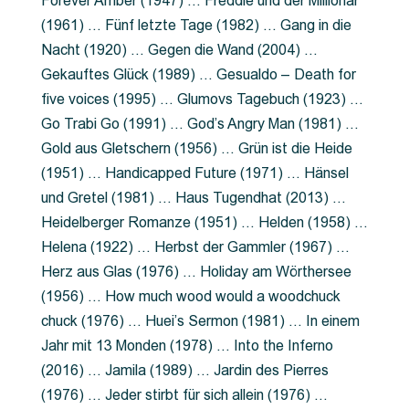
Forever Amber (1947) … Freddie und der Millionär
(1961) … Fünf letzte Tage (1982) … Gang in die
Nacht (1920) … Gegen die Wand (2004) …
Gekauftes Glück (1989) … Gesualdo – Death for
five voices (1995) … Glumovs Tagebuch (1923) …
Go Trabi Go (1991) … God’s Angry Man (1981) …
Gold aus Gletschern (1956) … Grün ist die Heide
(1951) … Handicapped Future (1971) … Hänsel
und Gretel (1981) … Haus Tugendhat (2013) …
Heidelberger Romanze (1951) … Helden (1958) …
Helena (1922) … Herbst der Gammler (1967) …
Herz aus Glas (1976) … Holiday am Wörthersee
(1956) … How much wood would a woodchuck
chuck (1976) … Huei’s Sermon (1981) … In einem
Jahr mit 13 Monden (1978) … Into the Inferno
(2016) … Jamila (1989) … Jardin des Pierres
(1976) … Jeder stirbt für sich allein (1976) …