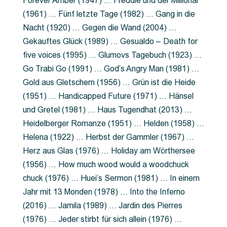
Forever Amber (1947) … Freddie und der Millionär
(1961) … Fünf letzte Tage (1982) … Gang in die
Nacht (1920) … Gegen die Wand (2004) …
Gekauftes Glück (1989) … Gesualdo – Death for
five voices (1995) … Glumovs Tagebuch (1923) …
Go Trabi Go (1991) … God’s Angry Man (1981) …
Gold aus Gletschern (1956) … Grün ist die Heide
(1951) … Handicapped Future (1971) … Hänsel
und Gretel (1981) … Haus Tugendhat (2013) …
Heidelberger Romanze (1951) … Helden (1958) …
Helena (1922) … Herbst der Gammler (1967) …
Herz aus Glas (1976) … Holiday am Wörthersee
(1956) … How much wood would a woodchuck
chuck (1976) … Huei’s Sermon (1981) … In einem
Jahr mit 13 Monden (1978) … Into the Inferno
(2016) … Jamila (1989) … Jardin des Pierres
(1976) … Jeder stirbt für sich allein (1976) …