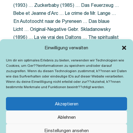
(1993) … Zuckerbaby (1985) … Das Feuerzeug …
Bebe et Jeanne d’Arc … Le crime de Mr. Lange …
En Autotoocht naar de Pyreneen … Das blaue
Licht … Original-Negative Gebr. Skladanowsky
(1896) … La vie vrai des Daltons … The spiritualist
photographer … Feuer im Fjord … The Song of the
Einwilligung verwalten
shirt … Dornröschen … Die Geschichte der
Um dir ein optimales Erlebnis zu bieten, verwenden wir Technologien wie
Grubenlampe … Tolstoy … Grün ist die Heide …
Cookies, um Ger??teinformationen zu speichern und/oder darauf
Lady Hamilton … Mütter verzaget nicht …
zuzugreifen. Wenn du diesen Technologien zustimmst, k??nnen wir Daten
wie das Surfverhalten oder eindeutige IDs auf dieser Website verarbeiten.
Ruttmann Werbefilme
Wenn du deine Einwillligung nicht erteilst oder zur??ckziehst, k??nnen
bestimmte Merkmale und Funktionen beeintr??chtigt werden.
Akzeptieren
Ablehnen
Kontakt
Impressum
Cookie-Richtlinie (EU)
Einstellungen ansehen