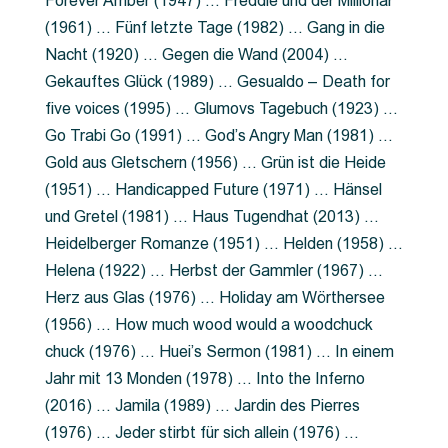
Forever Amber (1947) … Freddie und der Millionär
(1961) … Fünf letzte Tage (1982) … Gang in die
Nacht (1920) … Gegen die Wand (2004) …
Gekauftes Glück (1989) … Gesualdo – Death for
five voices (1995) … Glumovs Tagebuch (1923) …
Go Trabi Go (1991) … God’s Angry Man (1981) …
Gold aus Gletschern (1956) … Grün ist die Heide
(1951) … Handicapped Future (1971) … Hänsel
und Gretel (1981) … Haus Tugendhat (2013) …
Heidelberger Romanze (1951) … Helden (1958) …
Helena (1922) … Herbst der Gammler (1967) …
Herz aus Glas (1976) … Holiday am Wörthersee
(1956) … How much wood would a woodchuck
chuck (1976) … Huei’s Sermon (1981) … In einem
Jahr mit 13 Monden (1978) … Into the Inferno
(2016) … Jamila (1989) … Jardin des Pierres
(1976) … Jeder stirbt für sich allein (1976) …