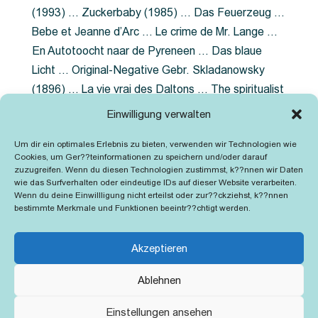
(1993) … Zuckerbaby (1985) … Das Feuerzeug …
Bebe et Jeanne d’Arc … Le crime de Mr. Lange …
En Autotoocht naar de Pyreneen … Das blaue
Licht … Original-Negative Gebr. Skladanowsky
(1896) … La vie vrai des Daltons … The spiritualist
photographer … Feuer im Fjord … The Song of the
Einwilligung verwalten
shirt … Dornröschen … Die Geschichte der
Um dir ein optimales Erlebnis zu bieten, verwenden wir Technologien wie
Grubenlampe … Tolstoy … Grün ist die Heide …
Cookies, um Ger??teinformationen zu speichern und/oder darauf
Lady Hamilton … Mütter verzaget nicht …
zuzugreifen. Wenn du diesen Technologien zustimmst, k??nnen wir Daten
wie das Surfverhalten oder eindeutige IDs auf dieser Website verarbeiten.
Ruttmann Werbefilme
Wenn du deine Einwillligung nicht erteilst oder zur??ckziehst, k??nnen
bestimmte Merkmale und Funktionen beeintr??chtigt werden.
Akzeptieren
Ablehnen
Kontakt
Impressum
Cookie-Richtlinie (EU)
Einstellungen ansehen