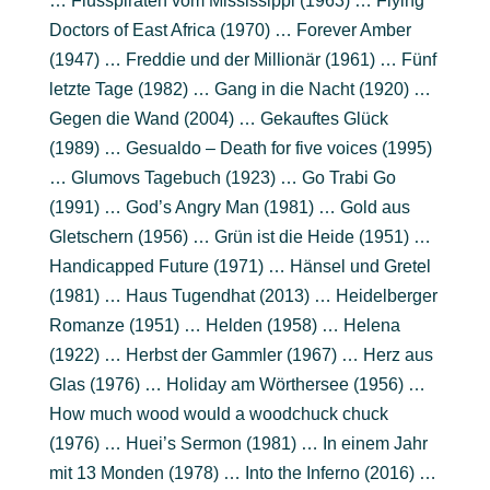
… Flusspiraten vom Mississippi (1963) … Flying
Doctors of East Africa (1970) … Forever Amber
(1947) … Freddie und der Millionär (1961) … Fünf
letzte Tage (1982) … Gang in die Nacht (1920) …
Gegen die Wand (2004) … Gekauftes Glück
(1989) … Gesualdo – Death for five voices (1995)
… Glumovs Tagebuch (1923) … Go Trabi Go
(1991) … God’s Angry Man (1981) … Gold aus
Gletschern (1956) … Grün ist die Heide (1951) …
Handicapped Future (1971) … Hänsel und Gretel
(1981) … Haus Tugendhat (2013) … Heidelberger
Romanze (1951) … Helden (1958) … Helena
(1922) … Herbst der Gammler (1967) … Herz aus
Glas (1976) … Holiday am Wörthersee (1956) …
How much wood would a woodchuck chuck
(1976) … Huei’s Sermon (1981) … In einem Jahr
mit 13 Monden (1978) … Into the Inferno (2016) …