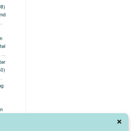
88)
rnd
 …
en
tel
) …
ter
30)
…
ug
ün