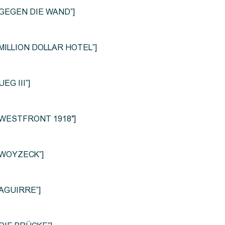
le=”GEGEN DIE WAND”]
e=”MILLION DOLLAR HOTEL”]
UEG III”]
le=”WESTFRONT 1918″]
e=”WOYZECK”]
=”AGUIRRE”]