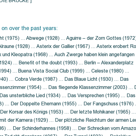
=”DIE BRÜCKE”]
 on over the past years:
ht (1975) … Abwege (1928) … Aguirre – der Zorn Gottes (1972
lraune (1928) … Asterix der Gallier (1967) … Asterix erobert R
ix und Kleopatra (1968) … Auch Zwerge haben klein angefangen
1924) … Benefit of the doubt (1993) … Berlin – Alexanderplatz
 (1994) … Buena Vista Social Club (1999) … Celeste (1980) …
1940) … Cobra Verde (1987) … Das Blaue Licht (1930) … Das
Klassenzimmer (1954) … Das fliegende Klassenzimmer (2003) …
Das unsterbliche Lied (1934) … Das Versprechen (1995) … Das
13) … Der Doppelte Ehemann (1955) … Der Fangschuss (1976)
Der Korsar des Königs (1953) … Der letzte Mohikaner (1965) 
mit der Kamera (1929) … Der plötzliche Reichtum der armen Le
86) … Der Schinderhannes (1958) … Der Schrecken vom Amaz