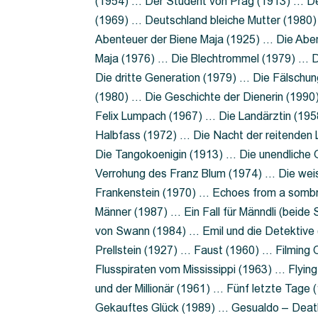
(1954) … Der Student von Prag (1913) … Der
(1969) … Deutschland bleiche Mutter (1980)
Abenteuer der Biene Maja (1925) … Die Abe
Maja (1976) … Die Blechtrommel (1979) … D
Die dritte Generation (1979) … Die Fälschun
(1980) … Die Geschichte der Dienerin (199
Felix Lumpach (1967) … Die Landärztin (195
Halbfass (1972) … Die Nacht der reitenden
Die Tangokoenigin (1913) … Die unendliche G
Verrohung des Franz Blum (1974) … Die wei
Frankenstein (1970) … Echoes from a sombr
Männer (1987) … Ein Fall für Männdli (beide
von Swann (1984) … Emil und die Detektive 
Prellstein (1927) … Faust (1960) … Filming 
Flusspiraten vom Mississippi (1963) … Flyi
und der Millionär (1961) … Fünf letzte Tag
Gekauftes Glück (1989) … Gesualdo – Death