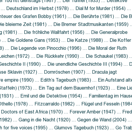
 Tod ritt dienstags (1967) … Der Tunnel (1933) … Detektive
 … Deutschland im Herbst (1978) … Dial M for Murder (1954) …
nteuer des Grafen Bobby (1961) … Die Berührte (1981) … Die B
ie bleierne Zeit (1981) … Die Bremer Stadtmusikanten (1959) 
g (1981) … Die fröhliche Wallfahrt (1956) … Die Generalprobe
0) … Die Goldene Gans (1953) … Die Katze (1988) … Die Koffer
8) … Die Legende von Pinocchio (1996) … Die Moral der Ruth
 Leichen (1972) … Die Rückkehr (1990) … Die Schaukel (1983) 
eschichte II (1990) … Die unendliche Geschichte III (1994) … D
sse Sklavin (1927) … Dornröschen (1907) … Dracula jagt
e empire (1990) … Edith’s Tagebuch (1983) … Ein Aufstand alt
 Staffeln) (1973) … Ein Tag auf dem Bauernhof (1923) … Eine Li
(1931) … Emil und die Detektive (1954) … Familientag im Haus
Othello (1978) … Fitzcarraldo (1982) … Flügel und Fesseln (198
ng Doctors of East Africa (1970) … Forever Amber (1947) … Fred
e (1982) … Gang in die Nacht (1920) … Gegen die Wand (2004) 
 for five voices (1995) … Glumovs Tagebuch (1923) … Go Trab