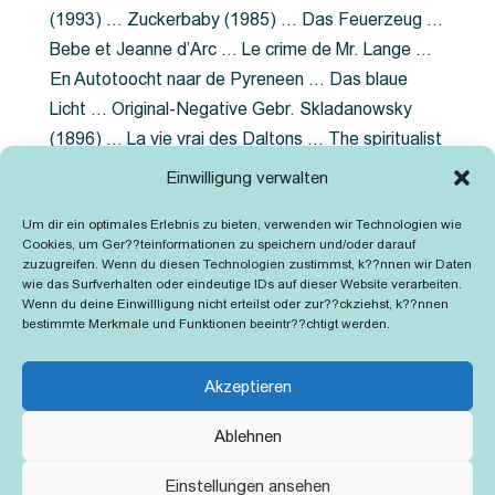
(1993) … Zuckerbaby (1985) … Das Feuerzeug …
Bebe et Jeanne d’Arc … Le crime de Mr. Lange …
En Autotoocht naar de Pyreneen … Das blaue
Licht … Original-Negative Gebr. Skladanowsky
(1896) … La vie vrai des Daltons … The spiritualist
photographer … Feuer im Fjord … The Song of the
Einwilligung verwalten
shirt … Dornröschen … Die Geschichte der
Um dir ein optimales Erlebnis zu bieten, verwenden wir Technologien wie
Grubenlampe … Tolstoy … Grün ist die Heide …
Cookies, um Ger??teinformationen zu speichern und/oder darauf
Lady Hamilton … Mütter verzaget nicht …
zuzugreifen. Wenn du diesen Technologien zustimmst, k??nnen wir Daten
wie das Surfverhalten oder eindeutige IDs auf dieser Website verarbeiten.
Ruttmann Werbefilme
Wenn du deine Einwillligung nicht erteilst oder zur??ckziehst, k??nnen
bestimmte Merkmale und Funktionen beeintr??chtigt werden.
Akzeptieren
Ablehnen
Kontakt
Impressum
Cookie-Richtlinie (EU)
Einstellungen ansehen