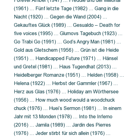
Forever Amber (1947) … Freddie und der Millionär
(1961) … Fünf letzte Tage (1982) … Gang in die
Nacht (1920) … Gegen die Wand (2004) …
Gekauftes Glück (1989) … Gesualdo – Death for
five voices (1995) … Glumovs Tagebuch (1923) …
Go Trabi Go (1991) … God’s Angry Man (1981) …
Gold aus Gletschern (1956) … Grün ist die Heide
(1951) … Handicapped Future (1971) … Hänsel
und Gretel (1981) … Haus Tugendhat (2013) …
Heidelberger Romanze (1951) … Helden (1958) …
Helena (1922) … Herbst der Gammler (1967) …
Herz aus Glas (1976) … Holiday am Wörthersee
(1956) … How much wood would a woodchuck
chuck (1976) … Huei’s Sermon (1981) … In einem
Jahr mit 13 Monden (1978) … Into the Inferno
(2016) … Jamila (1989) … Jardin des Pierres
(1976) … Jeder stirbt für sich allein (1976) …