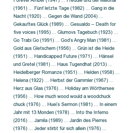
Forever Amber (1947) … Freddie und der Millionär
(1961) … Fünf letzte Tage (1982) … Gang in die
Nacht (1920) … Gegen die Wand (2004) …
Gekauftes Glück (1989) … Gesualdo – Death for
five voices (1995) … Glumovs Tagebuch (1923) …
Go Trabi Go (1991) … God’s Angry Man (1981) …
Gold aus Gletschern (1956) … Grün ist die Heide
(1951) … Handicapped Future (1971) … Hänsel
und Gretel (1981) … Haus Tugendhat (2013) …
Heidelberger Romanze (1951) … Helden (1958) …
Helena (1922) … Herbst der Gammler (1967) …
Herz aus Glas (1976) … Holiday am Wörthersee
(1956) … How much wood would a woodchuck
chuck (1976) … Huei’s Sermon (1981) … In einem
Jahr mit 13 Monden (1978) … Into the Inferno
(2016) … Jamila (1989) … Jardin des Pierres
(1976) … Jeder stirbt für sich allein (1976) …