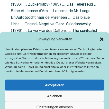
(1993) … Zuckerbaby (1985) … Das Feuerzeug …
Bebe et Jeanne d’Arc … Le crime de Mr. Lange …
En Autotoocht naar de Pyreneen … Das blaue
Licht … Original-Negative Gebr. Skladanowsky
(1896) … La vie vrai des Daltons … The spiritualist
photographer … Feuer im Fjord … The Song of the
Einwilligung verwalten
shirt … Dornröschen … Die Geschichte der
Um dir ein optimales Erlebnis zu bieten, verwenden wir Technologien wie
Grubenlampe … Tolstoy … Grün ist die Heide …
Cookies, um Ger??teinformationen zu speichern und/oder darauf
Lady Hamilton … Mütter verzaget nicht …
zuzugreifen. Wenn du diesen Technologien zustimmst, k??nnen wir Daten
wie das Surfverhalten oder eindeutige IDs auf dieser Website verarbeiten.
Ruttmann Werbefilme
Wenn du deine Einwillligung nicht erteilst oder zur??ckziehst, k??nnen
bestimmte Merkmale und Funktionen beeintr??chtigt werden.
Akzeptieren
Ablehnen
Kontakt
Impressum
Cookie-Richtlinie (EU)
Einstellungen ansehen