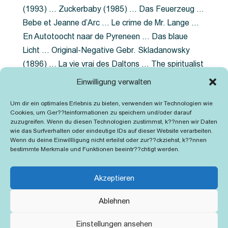
(1993) … Zuckerbaby (1985) … Das Feuerzeug …
Bebe et Jeanne d’Arc … Le crime de Mr. Lange …
En Autotoocht naar de Pyreneen … Das blaue
Licht … Original-Negative Gebr. Skladanowsky
(1896) … La vie vrai des Daltons … The spiritualist
photographer … Feuer im Fjord … The Song of the
Einwilligung verwalten
shirt … Dornröschen … Die Geschichte der
Um dir ein optimales Erlebnis zu bieten, verwenden wir Technologien wie
Grubenlampe … Tolstoy … Grün ist die Heide …
Cookies, um Ger??teinformationen zu speichern und/oder darauf
Lady Hamilton … Mütter verzaget nicht …
zuzugreifen. Wenn du diesen Technologien zustimmst, k??nnen wir Daten
wie das Surfverhalten oder eindeutige IDs auf dieser Website verarbeiten.
Ruttmann Werbefilme
Wenn du deine Einwillligung nicht erteilst oder zur??ckziehst, k??nnen
bestimmte Merkmale und Funktionen beeintr??chtigt werden.
Akzeptieren
Ablehnen
Kontakt
Impressum
Cookie-Richtlinie (EU)
Einstellungen ansehen