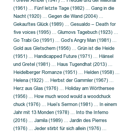
Forever Amber (1947) … Freddie und der Millionär
(1961) … Fünf letzte Tage (1982) … Gang in die
Nacht (1920) … Gegen die Wand (2004) …
Gekauftes Glück (1989) … Gesualdo – Death for
five voices (1995) … Glumovs Tagebuch (1923) …
Go Trabi Go (1991) … God’s Angry Man (1981) …
Gold aus Gletschern (1956) … Grün ist die Heide
(1951) … Handicapped Future (1971) … Hänsel
und Gretel (1981) … Haus Tugendhat (2013) …
Heidelberger Romanze (1951) … Helden (1958) …
Helena (1922) … Herbst der Gammler (1967) …
Herz aus Glas (1976) … Holiday am Wörthersee
(1956) … How much wood would a woodchuck
chuck (1976) … Huei’s Sermon (1981) … In einem
Jahr mit 13 Monden (1978) … Into the Inferno
(2016) … Jamila (1989) … Jardin des Pierres
(1976) … Jeder stirbt für sich allein (1976) …