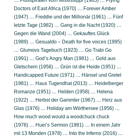
… Flusspiraten vom Mississippi (1963) … Flying
Doctors of East Africa (1970) … Forever Amber
(1947) … Freddie und der Millionär (1961) … Fünf
letzte Tage (1982) … Gang in die Nacht (1920) …
Gegen die Wand (2004) … Gekauftes Glück
(1989) … Gesualdo – Death for five voices (1995)
… Glumovs Tagebuch (1923) … Go Trabi Go
(1991) … God’s Angry Man (1981) … Gold aus
Gletschern (1956) … Grün ist die Heide (1951) …
Handicapped Future (1971) … Hänsel und Gretel
(1981) … Haus Tugendhat (2013) … Heidelberger
Romanze (1951) … Helden (1958) … Helena
(1922) … Herbst der Gammler (1967) … Herz aus
Glas (1976) … Holiday am Wörthersee (1956) …
How much wood would a woodchuck chuck
(1976) … Huei’s Sermon (1981) … In einem Jahr
mit 13 Monden (1978) … Into the Inferno (2016) …