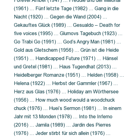
Forever Amber (1947) … Freddie und der Millionär
(1961) … Fünf letzte Tage (1982) … Gang in die
Nacht (1920) … Gegen die Wand (2004) …
Gekauftes Glück (1989) … Gesualdo – Death for
five voices (1995) … Glumovs Tagebuch (1923) …
Go Trabi Go (1991) … God’s Angry Man (1981) …
Gold aus Gletschern (1956) … Grün ist die Heide
(1951) … Handicapped Future (1971) … Hänsel
und Gretel (1981) … Haus Tugendhat (2013) …
Heidelberger Romanze (1951) … Helden (1958) …
Helena (1922) … Herbst der Gammler (1967) …
Herz aus Glas (1976) … Holiday am Wörthersee
(1956) … How much wood would a woodchuck
chuck (1976) … Huei’s Sermon (1981) … In einem
Jahr mit 13 Monden (1978) … Into the Inferno
(2016) … Jamila (1989) … Jardin des Pierres
(1976) … Jeder stirbt für sich allein (1976) …