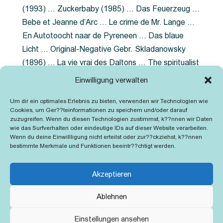
(1993) … Zuckerbaby (1985) … Das Feuerzeug …
Bebe et Jeanne d’Arc … Le crime de Mr. Lange …
En Autotoocht naar de Pyreneen … Das blaue
Licht … Original-Negative Gebr. Skladanowsky
(1896) … La vie vrai des Daltons … The spiritualist
photographer … Feuer im Fjord … The Song of the
Einwilligung verwalten
shirt … Dornröschen … Die Geschichte der
Um dir ein optimales Erlebnis zu bieten, verwenden wir Technologien wie
Grubenlampe … Tolstoy … Grün ist die Heide …
Cookies, um Ger??teinformationen zu speichern und/oder darauf
Lady Hamilton … Mütter verzaget nicht …
zuzugreifen. Wenn du diesen Technologien zustimmst, k??nnen wir Daten
wie das Surfverhalten oder eindeutige IDs auf dieser Website verarbeiten.
Ruttmann Werbefilme
Wenn du deine Einwillligung nicht erteilst oder zur??ckziehst, k??nnen
bestimmte Merkmale und Funktionen beeintr??chtigt werden.
Akzeptieren
Ablehnen
Kontakt
Impressum
Cookie-Richtlinie (EU)
Einstellungen ansehen