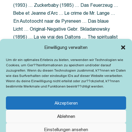
(1993) … Zuckerbaby (1985) … Das Feuerzeug …
Bebe et Jeanne d’Arc … Le crime de Mr. Lange …
En Autotoocht naar de Pyreneen … Das blaue
Licht … Original-Negative Gebr. Skladanowsky
(1896) … La vie vrai des Daltons … The spiritualist
photographer … Feuer im Fjord … The Song of the
Einwilligung verwalten
shirt … Dornröschen … Die Geschichte der
Um dir ein optimales Erlebnis zu bieten, verwenden wir Technologien wie
Grubenlampe … Tolstoy … Grün ist die Heide …
Cookies, um Ger??teinformationen zu speichern und/oder darauf
Lady Hamilton … Mütter verzaget nicht …
zuzugreifen. Wenn du diesen Technologien zustimmst, k??nnen wir Daten
wie das Surfverhalten oder eindeutige IDs auf dieser Website verarbeiten.
Ruttmann Werbefilme
Wenn du deine Einwillligung nicht erteilst oder zur??ckziehst, k??nnen
bestimmte Merkmale und Funktionen beeintr??chtigt werden.
Akzeptieren
Ablehnen
Kontakt
Impressum
Cookie-Richtlinie (EU)
Einstellungen ansehen