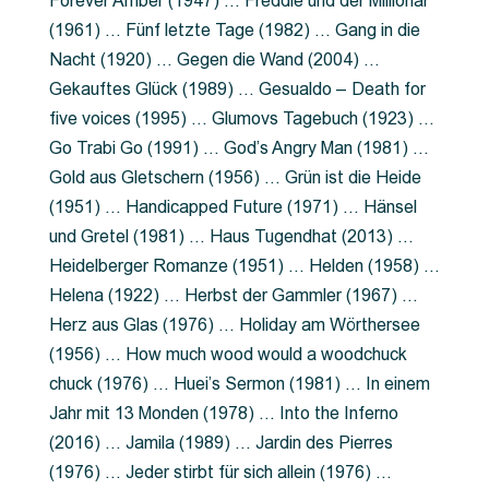
Forever Amber (1947) … Freddie und der Millionär
(1961) … Fünf letzte Tage (1982) … Gang in die
Nacht (1920) … Gegen die Wand (2004) …
Gekauftes Glück (1989) … Gesualdo – Death for
five voices (1995) … Glumovs Tagebuch (1923) …
Go Trabi Go (1991) … God’s Angry Man (1981) …
Gold aus Gletschern (1956) … Grün ist die Heide
(1951) … Handicapped Future (1971) … Hänsel
und Gretel (1981) … Haus Tugendhat (2013) …
Heidelberger Romanze (1951) … Helden (1958) …
Helena (1922) … Herbst der Gammler (1967) …
Herz aus Glas (1976) … Holiday am Wörthersee
(1956) … How much wood would a woodchuck
chuck (1976) … Huei’s Sermon (1981) … In einem
Jahr mit 13 Monden (1978) … Into the Inferno
(2016) … Jamila (1989) … Jardin des Pierres
(1976) … Jeder stirbt für sich allein (1976) …