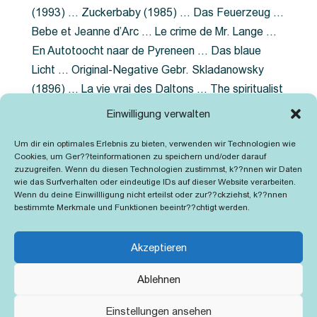
(1993) … Zuckerbaby (1985) … Das Feuerzeug …
Bebe et Jeanne d’Arc … Le crime de Mr. Lange …
En Autotoocht naar de Pyreneen … Das blaue
Licht … Original-Negative Gebr. Skladanowsky
(1896) … La vie vrai des Daltons … The spiritualist
photographer … Feuer im Fjord … The Song of the
Einwilligung verwalten
shirt … Dornröschen … Die Geschichte der
Um dir ein optimales Erlebnis zu bieten, verwenden wir Technologien wie
Grubenlampe … Tolstoy … Grün ist die Heide …
Cookies, um Ger??teinformationen zu speichern und/oder darauf
Lady Hamilton … Mütter verzaget nicht …
zuzugreifen. Wenn du diesen Technologien zustimmst, k??nnen wir Daten
wie das Surfverhalten oder eindeutige IDs auf dieser Website verarbeiten.
Ruttmann Werbefilme
Wenn du deine Einwillligung nicht erteilst oder zur??ckziehst, k??nnen
bestimmte Merkmale und Funktionen beeintr??chtigt werden.
Akzeptieren
Ablehnen
Kontakt
Impressum
Cookie-Richtlinie (EU)
Einstellungen ansehen