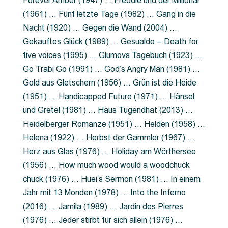
Forever Amber (1947) … Freddie und der Millionär
(1961) … Fünf letzte Tage (1982) … Gang in die
Nacht (1920) … Gegen die Wand (2004) …
Gekauftes Glück (1989) … Gesualdo – Death for
five voices (1995) … Glumovs Tagebuch (1923) …
Go Trabi Go (1991) … God’s Angry Man (1981) …
Gold aus Gletschern (1956) … Grün ist die Heide
(1951) … Handicapped Future (1971) … Hänsel
und Gretel (1981) … Haus Tugendhat (2013) …
Heidelberger Romanze (1951) … Helden (1958) …
Helena (1922) … Herbst der Gammler (1967) …
Herz aus Glas (1976) … Holiday am Wörthersee
(1956) … How much wood would a woodchuck
chuck (1976) … Huei’s Sermon (1981) … In einem
Jahr mit 13 Monden (1978) … Into the Inferno
(2016) … Jamila (1989) … Jardin des Pierres
(1976) … Jeder stirbt für sich allein (1976) …