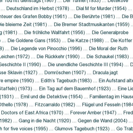
 Tod ritt dienstags (1967) … Der Tunnel (1933) … Detektive
 … Deutschland im Herbst (1978) … Dial M for Murder (1954) …
nteuer des Grafen Bobby (1961) … Die Berührte (1981) … Die B
ie bleierne Zeit (1981) … Die Bremer Stadtmusikanten (1959) 
g (1981) … Die fröhliche Wallfahrt (1956) … Die Generalprobe
0) … Die Goldene Gans (1953) … Die Katze (1988) … Die Koffer
8) … Die Legende von Pinocchio (1996) … Die Moral der Ruth
 Leichen (1972) … Die Rückkehr (1990) … Die Schaukel (1983) 
eschichte II (1990) … Die unendliche Geschichte III (1994) … D
sse Sklavin (1927) … Dornröschen (1907) … Dracula jagt
e empire (1990) … Edith’s Tagebuch (1983) … Ein Aufstand alt
 Staffeln) (1973) … Ein Tag auf dem Bauernhof (1923) … Eine Li
(1931) … Emil und die Detektive (1954) … Familientag im Haus
Othello (1978) … Fitzcarraldo (1982) … Flügel und Fesseln (198
ng Doctors of East Africa (1970) … Forever Amber (1947) … Fred
e (1982) … Gang in die Nacht (1920) … Gegen die Wand (2004) 
 for five voices (1995) … Glumovs Tagebuch (1923) … Go Trab