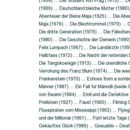
(1954) … Der Student von Prag (1913) … Der
(1969) … Deutschland bleiche Mutter (1980)
Abenteuer der Biene Maja (1925) … Die Abe
Maja (1976) … Die Blechtrommel (1979) … D
Die dritte Generation (1979) … Die Fälschun
(1980) … Die Geschichte der Dienerin (199
Felix Lumpach (1967) … Die Landärztin (195
Halbfass (1972) … Die Nacht der reitenden
Die Tangokoenigin (1913) … Die unendliche G
Verrohung des Franz Blum (1974) … Die wei
Frankenstein (1970) … Echoes from a sombr
Männer (1987) … Ein Fall für Männdli (beide
von Swann (1984) … Emil und die Detektive 
Prellstein (1927) … Faust (1960) … Filming 
Flusspiraten vom Mississippi (1963) … Flyi
und der Millionär (1961) … Fünf letzte Tag
Gekauftes Glück (1989) … Gesualdo – Death