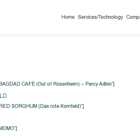
Home
Services/Technology
Comp
=”BAGDAD CAFÉ (Out of Rosenheim) – Percy Adlon”]
ELD
e=”RED SORGHUM (Das rote Kornfeld)”]
=”MOMO”]