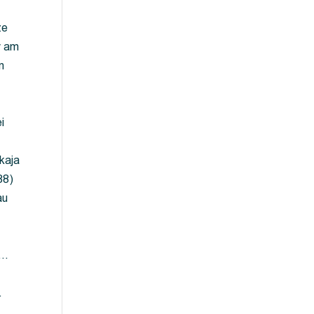
ze
y am
m
i
kaja
88)
au
 …
…