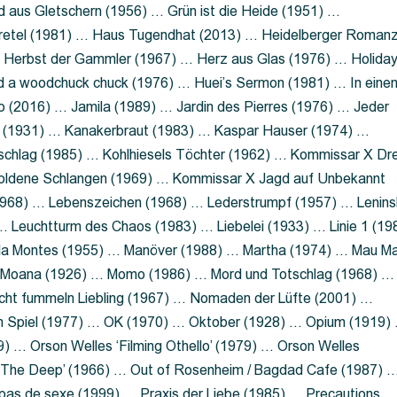
 aus Gletschern (1956) … Grün ist die Heide (1951) …
retel (1981) … Haus Tugendhat (2013) … Heidelberger Roman
 Herbst der Gammler (1967) … Herz aus Glas (1976) … Holida
a woodchuck chuck (1976) … Huei’s Sermon (1981) … In eine
no (2016) … Jamila (1989) … Jardin des Pierres (1976) … Jeder
aft (1931) … Kanakerbraut (1983) … Kaspar Hauser (1974) …
schlag (1985) … Kohlhiesels Töchter (1962) … Kommissar X Dre
goldene Schlangen (1969) … Kommissar X Jagd auf Unbekannt
1968) … Lebenszeichen (1968) … Lederstrumpf (1957) … Lenins
 Leuchtturm des Chaos (1983) … Liebelei (1933) … Linie 1 (19
ola Montes (1955) … Manöver (1988) … Martha (1974) … Mau M
 Moana (1926) … Momo (1986) … Mord und Totschlag (1968) …
icht fummeln Liebling (1967) … Nomaden der Lüfte (2001) …
m Spiel (1977) … OK (1970) … Oktober (1928) … Opium (1919)
) … Orson Welles ‘Filming Othello’ (1979) … Orson Welles
s ‘The Deep’ (1966) … Out of Rosenheim / Bagdad Cafe (1987) 
 pas de sexe (1999) … Praxis der Liebe (1985) … Precautions