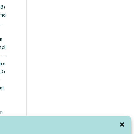
88)
rnd
 …
en
tel
) …
ter
30)
…
ug
ün