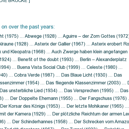
=”DIE BRÜCKE”]
 on over the past years:
ht (1975) … Abwege (1928) … Aguirre – der Zorn Gottes (1972
lraune (1928) … Asterix der Gallier (1967) … Asterix erobert R
ix und Kleopatra (1968) … Auch Zwerge haben klein angefangen
1924) … Benefit of the doubt (1993) … Berlin – Alexanderplatz
 (1994) … Buena Vista Social Club (1999) … Celeste (1980) …
1940) … Cobra Verde (1987) … Das Blaue Licht (1930) … Das
Klassenzimmer (1954) … Das fliegende Klassenzimmer (2003) …
Das unsterbliche Lied (1934) … Das Versprechen (1995) … Das
13) … Der Doppelte Ehemann (1955) … Der Fangschuss (1976)
Der Korsar des Königs (1953) … Der letzte Mohikaner (1965) 
mit der Kamera (1929) … Der plötzliche Reichtum der armen Le
86) … Der Schinderhannes (1958) … Der Schrecken vom Amaz