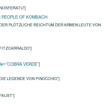
e=”NOSFERATU”]
R PEOPLE OF KOMBACH
title=”DER PLÖTZLICHE REICHTUM DER ARMEN LEUTE VON
e=”FITZCARRALDO”]
title=”COBRA VERDE”]
tle=”DIE LEGENDE VON PINOCCHIO”]
=”FAUST”]