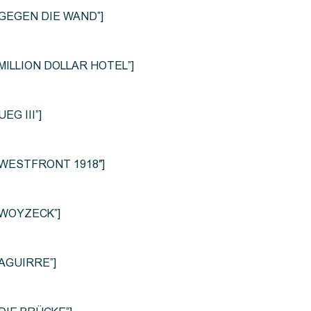
le=”GEGEN DIE WAND”]
e=”MILLION DOLLAR HOTEL”]
UEG III”]
le=”WESTFRONT 1918″]
e=”WOYZECK”]
=”AGUIRRE”]