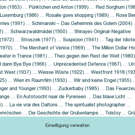
nton (1953) … Pünktchen und Anton (1999) … Red Sorghum (19
a Luxemburg (1986) … Rosalie goes shopping (1989) … Rose Be
rries (1991) … Schimanski – Das Geheimnis des Golem (2004)
2) … Schwarzwaldmädel (1950) … Shirayev Original-Negative
 (1972) … Stroszek (1977) … Suspicion (1941) … Tag der Idiot
970) … The Merchant of Venice (1969) … The Million Dollar Ho
eater in Trance (1981) … Theo gegen den Rest der Welt (1980
d dann Bye Bye (1966) … Unprecedented Defence (1967) … Un
out West (1937) … Weisse Wüste (1922) … Westfront 1918 (19
25) … Wien im Raumfilm (1930) … Wir sind keine Engel (1955) 
ger and Younger (1993) … Zuckerbaby (1985) … Das Feuerze
Lange … En Autotoocht naar de Pyreneen … Das blaue Licht …
 … La vie vrai des Daltons … The spiritualist photographer …
Dornröschen … Die Geschichte der Grubenlampe … Tolstoy … Gr
rzaget nicht … Ruttmann Werbefilme
Einwilligung verwalten