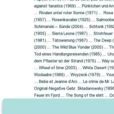
against fanatics (1969) … Pünktchen und A
… Rivalen unter roter Sonne (1971) … Ros
(1957) … Rosenkavalier (1925) … Salmonbe
Schimanski – Sünde (2004) … Schtonk (199
(1905) … Sierra Leone (1987) … Strohfeuer
(1981) … Tätowierung (1967) … The Deep (1
(2000) … The Wild Blue Yonder (2005) … Th
Tod eines Handlungsreisenden (1985) … Un
dem Pflaster ist der Strand (1975) … Way 
… Wheel of time (2003) … White Desert (19
Wodaabe (1989) … Woyzeck (1979) … Youn
… Bebe et Jeanne d’Arc … Le crime de Mr. 
Original-Negative Gebr. Skladanowsky (1896)
Feuer im Fjord … The Song of the shirt … 
ist die Heide … Lady Hamilton … Mütter ve