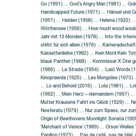
Go (1991) … God’s Angry Man (1981) … Gold
Handicapped Future (1971) … Hänsel und G
(1951) … Helden (1958) … Helena (1922) …
Wörthersee (1956) … How much wood would 
Jahr mit 13 Monden (1978) … Into the Infer
stirbt für sich allein (1976) … Kameradsch
Kassettenliebe (1982) … Kein Mord Kein Tot
blaue Panther (1968) … Kommissar X Drei 
(1966) … La Strada (1954) … Last Words (
Kinoprawda (1925) … Les Mongoles (1973) …
… Lo and Behold (2016) … Lola (1981) … L
(1992) … Mein Herz – niemandem (1997) …
Mutter Krausens Fahrt ins Glück (1929) … N
Nosferatu (1979) … Nur zum Spass, nur zu
Origin of Beethovens Moonlight Sonata (1909
‘Merchant of Venice’ (1969) … Orson Welle
Papillon (1973) … Pas de café, pas de télé,