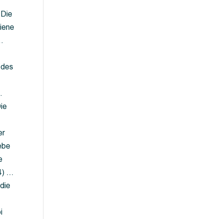
 Die
iene
…
 des
…
ie
er
ebe
e
4) …
die
…
i