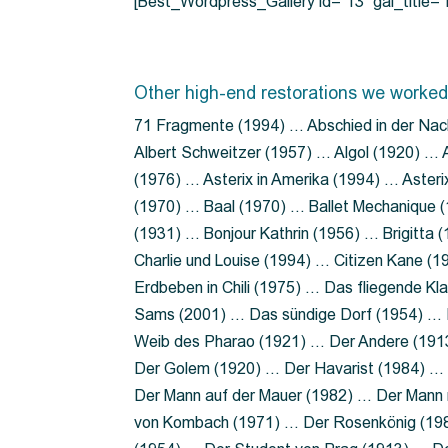
[Best_Wordpress_Gallery id=”13″ gal_title
Other high-end restorations we worked
71 Fragmente (1994) … Abschied in der Nac
Albert Schweitzer (1957) … Algol (1920) … A
(1976) … Asterix in Amerika (1994) … Aster
(1970) … Baal (1970) … Ballet Mechanique (
(1931) … Bonjour Kathrin (1956) … Brigitta
Charlie und Louise (1994) … Citizen Kane (
Erdbeben in Chili (1975) … Das fliegende 
Sams (2001) … Das sündige Dorf (1954) … 
Weib des Pharao (1921) … Der Andere (19
Der Golem (1920) … Der Havarist (1984) … 
Der Mann auf der Mauer (1982) … Der Mann 
von Kombach (1971) … Der Rosenkönig (19