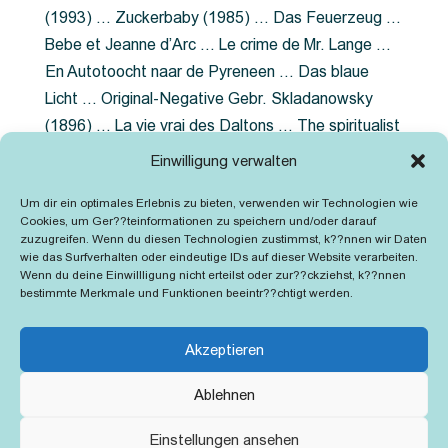
(1993) … Zuckerbaby (1985) … Das Feuerzeug …
Bebe et Jeanne d’Arc … Le crime de Mr. Lange …
En Autotoocht naar de Pyreneen … Das blaue
Licht … Original-Negative Gebr. Skladanowsky
(1896) … La vie vrai des Daltons … The spiritualist
photographer … Feuer im Fjord … The Song of the
Einwilligung verwalten
shirt … Dornröschen … Die Geschichte der
Um dir ein optimales Erlebnis zu bieten, verwenden wir Technologien wie
Grubenlampe … Tolstoy … Grün ist die Heide …
Cookies, um Ger??teinformationen zu speichern und/oder darauf
Lady Hamilton … Mütter verzaget nicht …
zuzugreifen. Wenn du diesen Technologien zustimmst, k??nnen wir Daten
wie das Surfverhalten oder eindeutige IDs auf dieser Website verarbeiten.
Ruttmann Werbefilme
Wenn du deine Einwillligung nicht erteilst oder zur??ckziehst, k??nnen
bestimmte Merkmale und Funktionen beeintr??chtigt werden.
Akzeptieren
Ablehnen
Kontakt
Impressum
Cookie-Richtlinie (EU)
Einstellungen ansehen