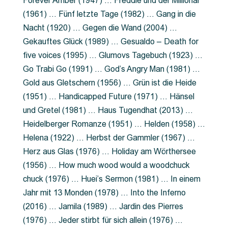
Forever Amber (1947) … Freddie und der Millionär
(1961) … Fünf letzte Tage (1982) … Gang in die
Nacht (1920) … Gegen die Wand (2004) …
Gekauftes Glück (1989) … Gesualdo – Death for
five voices (1995) … Glumovs Tagebuch (1923) …
Go Trabi Go (1991) … God’s Angry Man (1981) …
Gold aus Gletschern (1956) … Grün ist die Heide
(1951) … Handicapped Future (1971) … Hänsel
und Gretel (1981) … Haus Tugendhat (2013) …
Heidelberger Romanze (1951) … Helden (1958) …
Helena (1922) … Herbst der Gammler (1967) …
Herz aus Glas (1976) … Holiday am Wörthersee
(1956) … How much wood would a woodchuck
chuck (1976) … Huei’s Sermon (1981) … In einem
Jahr mit 13 Monden (1978) … Into the Inferno
(2016) … Jamila (1989) … Jardin des Pierres
(1976) … Jeder stirbt für sich allein (1976) …