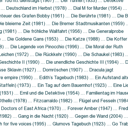
 Tod ritt dienstags (1967) … Der Tunnel (1933) … Detektive
 … Deutschland im Herbst (1978) … Dial M for Murder (1954) …
nteuer des Grafen Bobby (1961) … Die Berührte (1981) … Die B
ie bleierne Zeit (1981) … Die Bremer Stadtmusikanten (1959) 
g (1981) … Die fröhliche Wallfahrt (1956) … Die Generalprobe
0) … Die Goldene Gans (1953) … Die Katze (1988) … Die Koffer
8) … Die Legende von Pinocchio (1996) … Die Moral der Ruth
 Leichen (1972) … Die Rückkehr (1990) … Die Schaukel (1983) 
eschichte II (1990) … Die unendliche Geschichte III (1994) … D
sse Sklavin (1927) … Dornröschen (1907) … Dracula jagt
e empire (1990) … Edith’s Tagebuch (1983) … Ein Aufstand alt
 Staffeln) (1973) … Ein Tag auf dem Bauernhof (1923) … Eine Li
(1931) … Emil und die Detektive (1954) … Familientag im Haus
Othello (1978) … Fitzcarraldo (1982) … Flügel und Fesseln (198
ng Doctors of East Africa (1970) … Forever Amber (1947) … Fred
e (1982) … Gang in die Nacht (1920) … Gegen die Wand (2004) 
 for five voices (1995) … Glumovs Tagebuch (1923) … Go Trab