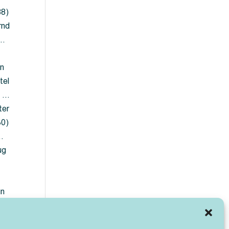
88)
rnd
 …
en
tel
) …
ter
30)
…
ug
ün