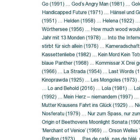
Go (1991) … God’s Angry Man (1981) … Gold
Handicapped Future (1971) … Hänsel und G
(1951) … Helden (1958) … Helena (1922) …
Wörthersee (1956) … How much wood would 
Jahr mit 13 Monden (1978) … Into the Infer
stirbt für sich allein (1976) … Kameradsch
Kassettenliebe (1982) … Kein Mord Kein Tot
blaue Panther (1968) … Kommissar X Drei 
(1966) … La Strada (1954) … Last Words (
Kinoprawda (1925) … Les Mongoles (1973) …
… Lo and Behold (2016) … Lola (1981) … L
(1992) … Mein Herz – niemandem (1997) …
Mutter Krausens Fahrt ins Glück (1929) … N
Nosferatu (1979) … Nur zum Spass, nur zu
Origin of Beethovens Moonlight Sonata (1909
‘Merchant of Venice’ (1969) … Orson Welle
Papillon (1973) … Pas de café, pas de télé,