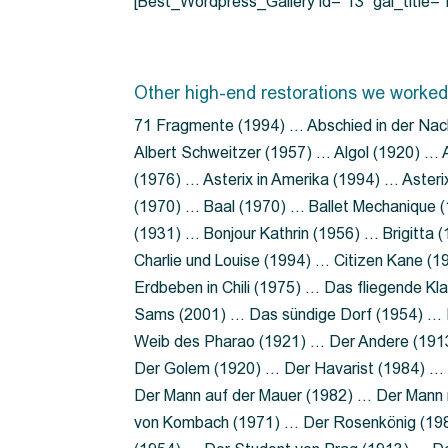
[Best_Wordpress_Gallery id=”13″ gal_title
Other high-end restorations we worked
71 Fragmente (1994) … Abschied in der Nac
Albert Schweitzer (1957) … Algol (1920) … A
(1976) … Asterix in Amerika (1994) … Aster
(1970) … Baal (1970) … Ballet Mechanique (
(1931) … Bonjour Kathrin (1956) … Brigitta
Charlie und Louise (1994) … Citizen Kane (
Erdbeben in Chili (1975) … Das fliegende 
Sams (2001) … Das sündige Dorf (1954) … 
Weib des Pharao (1921) … Der Andere (19
Der Golem (1920) … Der Havarist (1984) … 
Der Mann auf der Mauer (1982) … Der Mann 
von Kombach (1971) … Der Rosenkönig (19