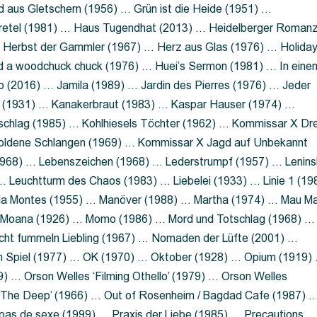
 aus Gletschern (1956) … Grün ist die Heide (1951) …
retel (1981) … Haus Tugendhat (2013) … Heidelberger Roman
 Herbst der Gammler (1967) … Herz aus Glas (1976) … Holida
a woodchuck chuck (1976) … Huei’s Sermon (1981) … In eine
no (2016) … Jamila (1989) … Jardin des Pierres (1976) … Jeder
aft (1931) … Kanakerbraut (1983) … Kaspar Hauser (1974) …
schlag (1985) … Kohlhiesels Töchter (1962) … Kommissar X Dre
goldene Schlangen (1969) … Kommissar X Jagd auf Unbekannt
1968) … Lebenszeichen (1968) … Lederstrumpf (1957) … Lenins
 Leuchtturm des Chaos (1983) … Liebelei (1933) … Linie 1 (19
ola Montes (1955) … Manöver (1988) … Martha (1974) … Mau M
 Moana (1926) … Momo (1986) … Mord und Totschlag (1968) …
icht fummeln Liebling (1967) … Nomaden der Lüfte (2001) …
m Spiel (1977) … OK (1970) … Oktober (1928) … Opium (1919)
) … Orson Welles ‘Filming Othello’ (1979) … Orson Welles
s ‘The Deep’ (1966) … Out of Rosenheim / Bagdad Cafe (1987) 
 pas de sexe (1999) … Praxis der Liebe (1985) … Precautions