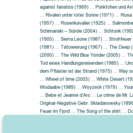
against fanatics (1969) … Pünktchen und A
… Rivalen unter roter Sonne (1971) … Ros
(1957) … Rosenkavalier (1925) … Salmonbe
Schimanski – Sünde (2004) … Schtonk (199
(1905) … Sierra Leone (1987) … Strohfeuer
(1981) … Tätowierung (1967) … The Deep (1
(2000) … The Wild Blue Yonder (2005) … Th
Tod eines Handlungsreisenden (1985) … Un
dem Pflaster ist der Strand (1975) … Way 
… Wheel of time (2003) … White Desert (19
Wodaabe (1989) … Woyzeck (1979) … Youn
… Bebe et Jeanne d’Arc … Le crime de Mr. 
Original-Negative Gebr. Skladanowsky (1896)
Feuer im Fjord … The Song of the shirt … 
ist die Heide … Lady Hamilton … Mütter ve