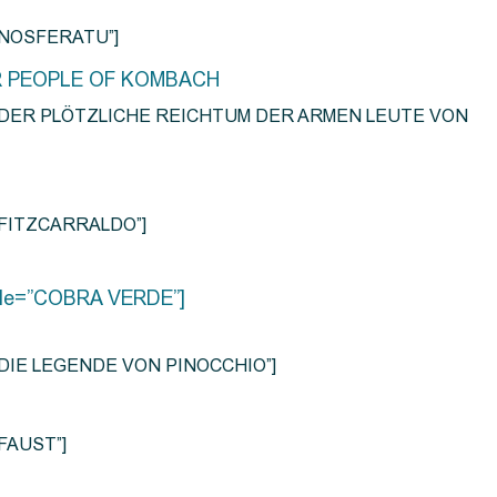
e=”NOSFERATU”]
R PEOPLE OF KOMBACH
title=”DER PLÖTZLICHE REICHTUM DER ARMEN LEUTE VON
e=”FITZCARRALDO”]
title=”COBRA VERDE”]
tle=”DIE LEGENDE VON PINOCCHIO”]
=”FAUST”]