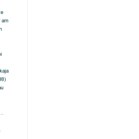
ze
y am
m
i
kaja
88)
au
 …
…