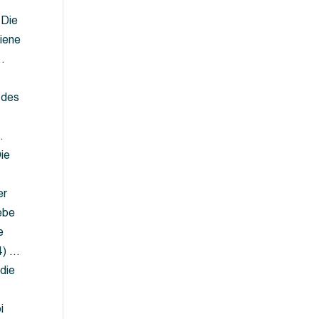
 Die
iene
…
 des
…
ie
er
ebe
e
4) …
die
…
i