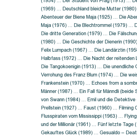
(1954) … Der Student von Prag (1913) … Der
(1969) … Deutschland bleiche Mutter (1980)
Abenteuer der Biene Maja (1925) … Die Abe
Maja (1976) … Die Blechtrommel (1979) … D
Die dritte Generation (1979) … Die Fälschun
(1980) … Die Geschichte der Dienerin (199
Felix Lumpach (1967) … Die Landärztin (195
Halbfass (1972) … Die Nacht der reitenden
Die Tangokoenigin (1913) … Die unendliche G
Verrohung des Franz Blum (1974) … Die wei
Frankenstein (1970) … Echoes from a sombr
Männer (1987) … Ein Fall für Männdli (beide
von Swann (1984) … Emil und die Detektive 
Prellstein (1927) … Faust (1960) … Filming 
Flusspiraten vom Mississippi (1963) … Flyi
und der Millionär (1961) … Fünf letzte Tag
Gekauftes Glück (1989) … Gesualdo – Death