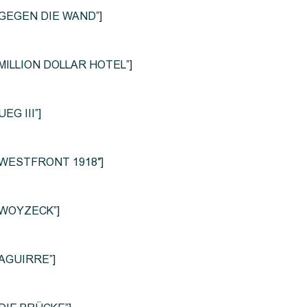
le=”GEGEN DIE WAND”]
e=”MILLION DOLLAR HOTEL”]
UEG III”]
le=”WESTFRONT 1918″]
e=”WOYZECK”]
=”AGUIRRE”]