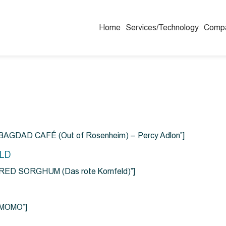
Home
Services/Technology
Comp
=”BAGDAD CAFÉ (Out of Rosenheim) – Percy Adlon”]
ELD
e=”RED SORGHUM (Das rote Kornfeld)”]
=”MOMO”]