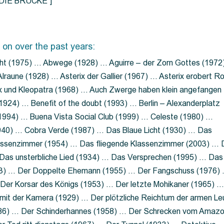
=”DIE BRÜCKE”]
 on over the past years:
ht (1975) … Abwege (1928) … Aguirre – der Zorn Gottes (1972
lraune (1928) … Asterix der Gallier (1967) … Asterix erobert R
ix und Kleopatra (1968) … Auch Zwerge haben klein angefangen
1924) … Benefit of the doubt (1993) … Berlin – Alexanderplatz
 (1994) … Buena Vista Social Club (1999) … Celeste (1980) …
1940) … Cobra Verde (1987) … Das Blaue Licht (1930) … Das
Klassenzimmer (1954) … Das fliegende Klassenzimmer (2003) …
Das unsterbliche Lied (1934) … Das Versprechen (1995) … Das
13) … Der Doppelte Ehemann (1955) … Der Fangschuss (1976)
Der Korsar des Königs (1953) … Der letzte Mohikaner (1965) 
mit der Kamera (1929) … Der plötzliche Reichtum der armen Le
86) … Der Schinderhannes (1958) … Der Schrecken vom Amaz