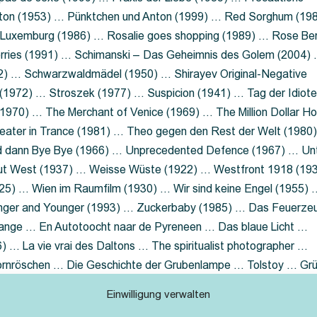
nton (1953) … Pünktchen und Anton (1999) … Red Sorghum (19
a Luxemburg (1986) … Rosalie goes shopping (1989) … Rose Be
rries (1991) … Schimanski – Das Geheimnis des Golem (2004)
2) … Schwarzwaldmädel (1950) … Shirayev Original-Negative
 (1972) … Stroszek (1977) … Suspicion (1941) … Tag der Idiot
970) … The Merchant of Venice (1969) … The Million Dollar Ho
eater in Trance (1981) … Theo gegen den Rest der Welt (1980
d dann Bye Bye (1966) … Unprecedented Defence (1967) … Un
out West (1937) … Weisse Wüste (1922) … Westfront 1918 (19
25) … Wien im Raumfilm (1930) … Wir sind keine Engel (1955) 
ger and Younger (1993) … Zuckerbaby (1985) … Das Feuerze
Lange … En Autotoocht naar de Pyreneen … Das blaue Licht …
 … La vie vrai des Daltons … The spiritualist photographer …
Dornröschen … Die Geschichte der Grubenlampe … Tolstoy … Gr
rzaget nicht … Ruttmann Werbefilme
Einwilligung verwalten