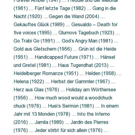
Forever Amber (1947) … Freddie und der Millionär
(1961) … Fünf letzte Tage (1982) … Gang in die
Nacht (1920) … Gegen die Wand (2004) …
Gekauftes Glück (1989) … Gesualdo – Death for
five voices (1995) … Glumovs Tagebuch (1923) …
Go Trabi Go (1991) … God’s Angry Man (1981) …
Gold aus Gletschern (1956) … Grün ist die Heide
(1951) … Handicapped Future (1971) … Hänsel
und Gretel (1981) … Haus Tugendhat (2013) …
Heidelberger Romanze (1951) … Helden (1958) …
Helena (1922) … Herbst der Gammler (1967) …
Herz aus Glas (1976) … Holiday am Wörthersee
(1956) … How much wood would a woodchuck
chuck (1976) … Huei’s Sermon (1981) … In einem
Jahr mit 13 Monden (1978) … Into the Inferno
(2016) … Jamila (1989) … Jardin des Pierres
(1976) … Jeder stirbt für sich allein (1976) …