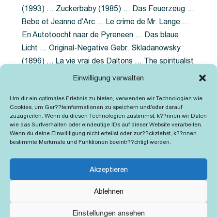
(1993) … Zuckerbaby (1985) … Das Feuerzeug …
Bebe et Jeanne d’Arc … Le crime de Mr. Lange …
En Autotoocht naar de Pyreneen … Das blaue
Licht … Original-Negative Gebr. Skladanowsky
(1896) … La vie vrai des Daltons … The spiritualist
photographer … Feuer im Fjord … The Song of the
Einwilligung verwalten
shirt … Dornröschen … Die Geschichte der
Um dir ein optimales Erlebnis zu bieten, verwenden wir Technologien wie
Grubenlampe … Tolstoy … Grün ist die Heide …
Cookies, um Ger??teinformationen zu speichern und/oder darauf
Lady Hamilton … Mütter verzaget nicht …
zuzugreifen. Wenn du diesen Technologien zustimmst, k??nnen wir Daten
wie das Surfverhalten oder eindeutige IDs auf dieser Website verarbeiten.
Ruttmann Werbefilme
Wenn du deine Einwillligung nicht erteilst oder zur??ckziehst, k??nnen
bestimmte Merkmale und Funktionen beeintr??chtigt werden.
Akzeptieren
Ablehnen
Kontakt
Impressum
Cookie-Richtlinie (EU)
Einstellungen ansehen